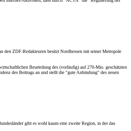
ben Internet-Aktivisten, dass durch "ACTA" die "Regulierung der
 man den ZDF-Redakteuren besitzt Nordhessen mit seiner Metropole
irtschaftlichen Beurteilung des (vorläufig) auf 270-Mio. geschätzten
ndenz des Beitrags an und stellt die "gute Anbindung" des neuen
 Bundesländer gibt es wohl kaum eine zweite Region, in der das