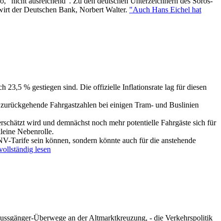
o, "nicht ausreichend". Zu den deutschen Unterzeichnern des Soros-
wirt der Deutschen Bank, Norbert Walter.
"Auch Hans Eichel hat
23,5 % gestiegen sind. Die offizielle Inflationsrate lag für diesen
 zurückgehende Fahrgastzahlen bei einigen Tram- und Buslinien
rschätzt wird und demnächst noch mehr potentielle Fahrgäste sich für
leine Nebenrolle.
NV-Tarife sein können, sondern könnte auch für die anstehende
ollständig lesen
ussgänger-Überwege an der Altmarktkreuzung, - die Verkehrspolitik