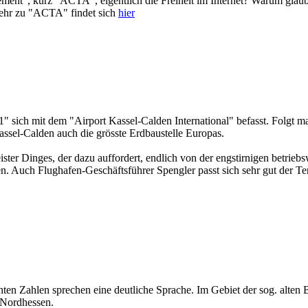
ment", kurz "ACTA", eigentlich die Freiheit im Internet? Warum glau
Mehr zu "ACTA" findet sich
hier
1" sich mit dem "Airport Kassel-Calden International" befasst. Folgt
assel-Calden auch die grösste Erdbaustelle Europas.
ter Dinges, der dazu auffordert, endlich von der engstirnigen betriebsw
. Auch Flughafen-Geschäftsführer Spengler passt sich sehr gut der Te
hten Zahlen sprechen eine deutliche Sprache. Im Gebiet der sog. alten
n Nordhessen.