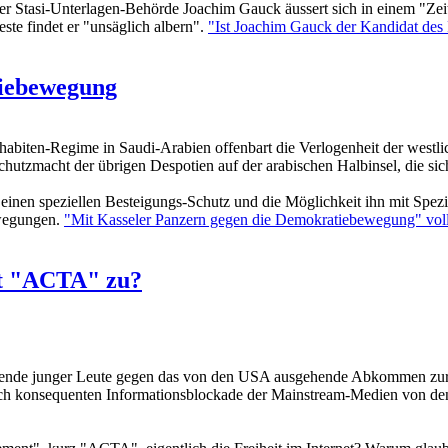
 Stasi-Unterlagen-Behörde Joachim Gauck äussert sich in einem "Zeit
te findet er "unsäglich albern".
"Ist Joachim Gauck der Kandidat des F
tiebewegung
iten-Regime in Saudi-Arabien offenbart die Verlogenheit der westlic
hutzmacht der übrigen Despotien auf der arabischen Halbinsel, die sic
inen speziellen Besteigungs-Schutz und die Möglichkeit ihn mit Spezi
ewegungen.
"Mit Kasseler Panzern gegen die Demokratiebewegung" voll
it "ACTA" zu?
usende junger Leute gegen das von den USA ausgehende Abkommen zur
mlich konsequenten Informationsblockade der Mainstream-Medien von d