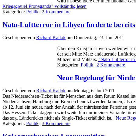
wird insbesondere der Internationale Ger
Kriegsgreuel-Propaganda" vollständig lesen
Kategorien:
Politik
|
2 Kommentare
Nato-Luftterror in Libyen forderte bereits
Geschrieben von
Richard Kallok
am
Donnerstag, 23. Juni 2011
Über den Krieg in Libyen werden wir in D
der seit Mitte März andauernde Luftkrieg
Milizen und Militärs.
"Nato-Luftterror in
Kategorien:
Politik
|
2 Kommentare
Neue Regelung für Nieder
Geschrieben von
Richard Kallok
am
Montag, 6. Juni 2011
Das Niedersachsen-Ticket ist für Menschen aus dem Raum Kassel inter
Niedersachsen, Hamburg und Bremen benutzt werden können, also z.
ab 12. Juni ein neuer, nach der Anzahl der mitreisenden Personen gesta
Das Hessen-Ticket dagegen wird weiterhin nur in einer Variante für
das sog. Länderticket nicht als Single-Ticket erhältlich ist.
"Neue Regel
Kategorien:
Politik
|
3 Kommentare