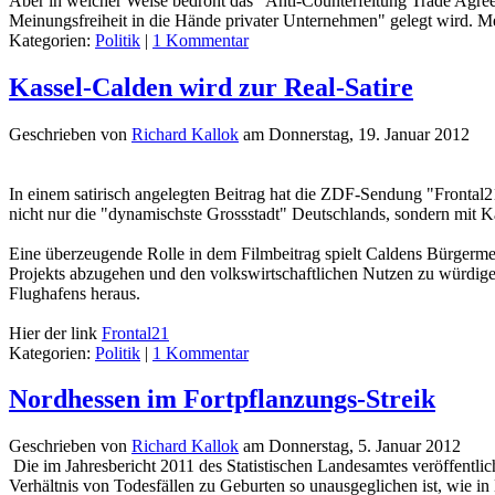
Aber in welcher Weise bedroht das "Anti-Counterfeitung Trade Agree
Meinungsfreiheit in die Hände privater Unternehmen" gelegt wird. 
Kategorien:
Politik
|
1 Kommentar
Kassel-Calden wird zur Real-Satire
Geschrieben von
Richard Kallok
am
Donnerstag, 19. Januar 2012
In einem satirisch angelegten Beitrag hat die ZDF-Sendung "Frontal2
nicht nur die "dynamischste Grossstadt" Deutschlands, sondern mit K
Eine überzeugende Rolle in dem Filmbeitrag spielt Caldens Bürgermeis
Projekts abzugehen und den volkswirtschaftlichen Nutzen zu würdigen
Flughafens heraus.
Hier der link
Frontal21
Kategorien:
Politik
|
1 Kommentar
Nordhessen im Fortpflanzungs-Streik
Geschrieben von
Richard Kallok
am
Donnerstag, 5. Januar 2012
Die im Jahresbericht 2011 des Statistischen Landesamtes veröffentlic
Verhältnis von Todesfällen zu Geburten so unausgeglichen ist, wie i