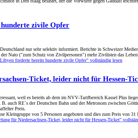
ichtshof in Den Haag belastet, der die Vorwürfe gegen Gaddafi leichtf
 hunderte zivile Opfer
eutschland nur sehr selektiv informiert. Berichte in Schweizer Medien
 der Nato ("zum Schutz von Zivilpersonen") mehr Zivilisten das Leben 
 Libyen forderte bereits hunderte zivile Opfer" vollständig lesen
sachsen-Ticket, leider nicht für Hessen-Ti
essant, weil es bereits ab dem im NVV-Tarifbereich Kassel Plus liegen
 B. auch RE`s der Deutschen Bahn und der Metronom zwischen Göttin
ffelter Preis.
 eine Kleingruppe von 5 Personen angeboten und dies zum Preis von 31
ung für Niedersachsen-Ticket, leider nicht für Hessen-Ticket" vollstän