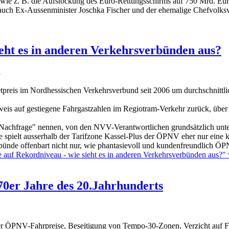
wie z. B. die Aufstockung des Euro-Rettungsschirms auf 750 Mrd. Eur
 auch Ex-Aussenminister Joschka Fischer und der ehemalige Chefvolks
eht es in anderen Verkehrsverbünden aus?
1
preis im Nordhessischen Verkehrsverbund seit 2006 um durchschnittlich 
weis auf gestiegene Fahrgastzahlen im Regiotram-Verkehr zurück, über
er Nachfrage" nennen, von den NVV-Verantwortlichen grundsätzlich unte
e spielt ausserhalb der Tarifzone Kassel-Plus der ÖPNV eher nur eine k
rbünde offenbart nicht nur, wie phantasievoll und kundenfreundlich ÖP
auf Rekordniveau - wie sieht es in anderen Verkehrsverbünden aus?" v
 70er Jahre des 20.Jahrhunderts
der ÖPNV-Fahrpreise, Beseitigung von Tempo-30-Zonen, Verzicht auf F