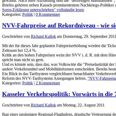
gewandt. Nach ihrer Auffassung sind die "derzeitigen Massnahmen", 
Briefes gehören neben Kassels prominentestem Nachkriegs-Politiker
Soros-Erklärung unterschrieben" vollständig lesen
Kategorien:
Politik
|
0 Kommentare
NVV-Fahrpreise auf Rekordniveau - wie si
Geschrieben von
Richard Kallok
am
Donnerstag, 29. September 201
Mit der für dieses Jahr geplanten Fahrpreiserhöhung werden die Ticket
Zeitraum bei 12,4 %.
Kritik an den hohen Fahrpreisen weist der NVV i. d. R. mit dem Hin
spricht man nicht so gern.
Und es könnte sein, dass das, was Volkswirte die "Preiselastizität d
andere Verkehrsmittel und Mobilitätsformen entscheiden. Bereits heut
Ein Blick in das Tarifsystem vergleichbarer benachbarter Verkehrsve
Reform des NVV-Tarifsystems Anregungen liefern.
"NVV-Fahrpreise 
Kategorien:
Politik
|
2 Kommentare
Kasseler Verkehrspolitik: Vorwärts in die
Geschrieben von
Richard Kallok
am
Montag, 22. August 2011
Bau eines unsinnigen Regional-Flughafens, drastische Verteuerung 