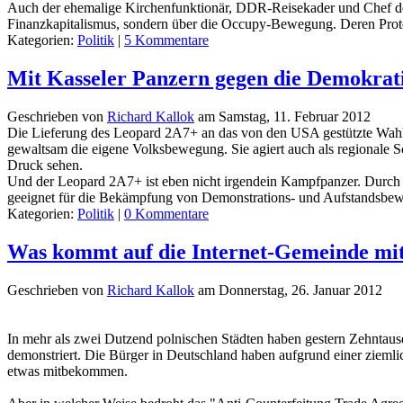
Auch der ehemalige Kirchenfunktionär, DDR-Reisekader und Chef der
Finanzkapitalismus, sondern über die Occupy-Bewegung. Deren Protes
Kategorien:
Politik
|
5 Kommentare
Mit Kasseler Panzern gegen die Demokra
Geschrieben von
Richard Kallok
am
Samstag, 11. Februar 2012
Die Lieferung des Leopard 2A7+ an das von den USA gestützte Wahhab
gewaltsam die eigene Volksbewegung. Sie agiert auch als regionale Sc
Druck sehen.
Und der Leopard 2A7+ ist eben nicht irgendein Kampfpanzer. Durch e
geeignet für die Bekämpfung von Demonstrations- und Aufstandsb
Kategorien:
Politik
|
0 Kommentare
Was kommt auf die Internet-Gemeinde m
Geschrieben von
Richard Kallok
am
Donnerstag, 26. Januar 2012
In mehr als zwei Dutzend polnischen Städten haben gestern Zehnta
demonstriert. Die Bürger in Deutschland haben aufgrund einer zie
etwas mitbekommen.