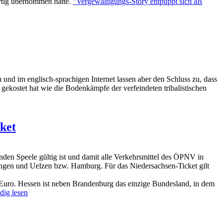
ertig übernommen hatte.
"Vergewaltigungs-Story entpuppt sich als
 und im englisch-sprachigen Internet lassen aber den Schluss zu, dass
gekostet hat wie die Bodenkämpfe der verfeindeten tribalistischen
cket
den Speele gültig ist und damit alle Verkehrsmittel des ÖPNV in
gen und Uelzen bzw. Hamburg. Für das Niedersachsen-Ticket gilt
 Euro. Hessen ist neben Brandenburg das einzige Bundesland, in dem
dig lesen