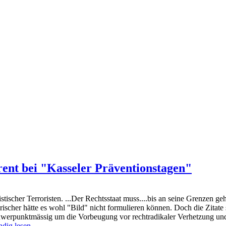
ent bei "Kasseler Präventionstagen"
ischer Terroristen. ...Der Rechtsstaat muss....bis an seine Grenzen geh
rischer hätte es wohl "Bild" nicht formulieren können. Doch die Zita
hwerpunktmässig um die Vorbeugung vor rechtradikaler Verhetzung und 
ndig lesen