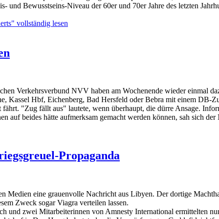
is- und Bewusstseins-Niveau der 60er und 70er Jahre des letzten Jahrh
erts" vollständig lesen
en
chen Verkehrsverbund NVV haben am Wochenende wieder einmal dazu g
he, Kassel Hbf, Eichenberg, Bad Hersfeld oder Bebra mit einem DB-Z
cht fährt. "Zug fällt aus" lautete, wenn überhaupt, die dürre Ansage. 
nen auf beides hätte aufmerksam gemacht werden können, sah sich der
Kriegsgreuel-Propaganda
en Medien eine grauenvolle Nachricht aus Libyen. Der dortige Machth
iesem Zweck sogar Viagra verteilen lassen.
 und zwei Mitarbeiterinnen von Amnesty International ermittelten nun 