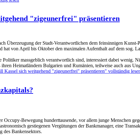
itgehend "zigeunerfrei" präsentieren
h nach Überzeugung der Stadt-Verantwortlichen dem feinsinnigen Kuns
 hat von April bis Oktober den maximalen Aufenthalt auf dem sog. Lan
litiker massgeblich verantwortlich sind, interessiert dabei wenig. Ni
hren Heimatländern Bulgarien und Rumänien, teilweise auch aus Ungarn
Kassel sich weitgehend "zigeunerfrei" präsentieren" vollständig lese
zkapitals?
r Occupy-Bewegung hunderttausende, vor allem junge Menschen gegen
astronomisch gestiegenen Vergütungen der Bankmanager, eine Transakti
ng des Bankensektors.