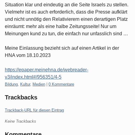
Situation klar und eindeutig an die Seite Israels zu stellen.
Vielmehr ist es auch erforderlich, dass die Presse aufklärt
und nicht unnötig den Relativierern einen derartigen Platz
einräumt: mehr als eine halbe Zeitungsseite! Nur um
Meinungen kund zu tun, die einfach nur unfasslich sind …
Meine Einlassung bezieht sich auf einen Artikel in der
HNA vom 18.10.2023
https://epaper.meinehna.de/webreader-
v3/index.html#/956351/4-5
Kategorien:
Bildung
,
Kultur
,
Medien
|
0 Kommentare
Trackbacks
Trackback-URL für diesen Eintrag
Keine Trackbacks
Kommentare