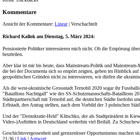
Kommentare
Ansicht der Kommentare:
Linear
| Verschachtelt
Richard Kallok am
Dienstag, 5. März 2024
:
Pensionierte Politiker interessieren mich nicht. Ob die Empörung über
beurteilen.
Aber klar ist mir bis heute, dass Mainstream-Politik und Mainstream
die bei der Documenta sich so empört zeigten, geben im Hinblick auf
geopolitischen Gründen nicht zu interessieren, wir dürfen die ukrainis
Als die west-ukrainische Grossstadt Ternobil 2020 sogar ihr Fussba
"Bataillons Nachtigall" wie des SS-Schutzmannschafts-Bataillions 2
Städtepartnerschaft mit Ternobil auf, die deutschen Städte Iserlohn 
Erftstadt, den Antrag stellten, nach dem Vorbild der 3 polnischen St
Und der "Demokratie-Held" Klitschko, der als Stadtpräsident in Kiew
Video-)Auftritten in Deutschland weiterhin viel Beifall. Zu Schuchew
Geschichtsvergessenheit und grenzenloser Opportunismus machen sich 
21:36
|
Link
|
Antwort