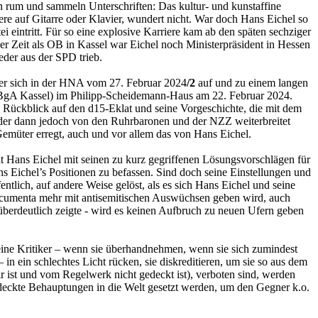
en rum und sammeln Unterschriften: Das kultur- und kunstaffine
re auf Gitarre oder Klavier, wundert nicht. War doch Hans Eichel so
ei eintritt. Für so eine explosive Karriere kam ab den späten sechziger
er Zeit als OB in Kassel war Eichel noch Ministerpräsident in Hessen
eder aus der SPD trieb.
 er sich in der HNA vom 27. Februar 2024
/2
auf und zu einem langen
 (BgA Kassel) im Philipp-Scheidemann-Haus am 22. Februar 2024.
 Rückblick auf den d15-Eklat und seine Vorgeschichte, die mit dem
 der dann jedoch von den Ruhrbaronen und der NZZ weiterbreitet
emüter erregt, auch und vor allem das von Hans Eichel.
t Hans Eichel mit seinen zu kurz gegriffenen Lösungsvorschlägen für
s Eichel’s Positionen zu befassen. Sind doch seine Einstellungen und
entlich, auf andere Weise gelöst, als es sich Hans Eichel und seine
 documenta mehr mit antisemitischen Auswüchsen geben wird, auch
 überdeutlich zeigte - wird es keinen Aufbruch zu neuen Ufern geben
seine Kritiker – wenn sie überhandnehmen, wenn sie sich zumindest
n ein schlechtes Licht rücken, sie diskreditieren, um sie so aus dem
r ist und vom Regelwerk nicht gedeckt ist), verboten sind, werden
edeckte Behauptungen in die Welt gesetzt werden, um den Gegner k.o.