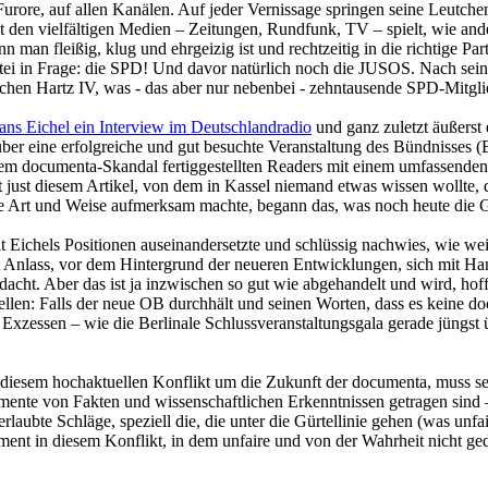
Furore, auf allen Kanälen. Auf jeder Vernissage springen seine Leutch
 den vielfältigen Medien – Zeitungen, Rundfunk, TV – spielt, wie ande
man fleißig, klug und ehrgeizig ist und rechtzeitig in die richtige Part
rtei in Frage: die SPD! Und davor natürlich noch die JUSOS. Nach sein
achen Hartz IV, was - das aber nur nebenbei - zehntausende SPD-Mitgli
ans Eichel ein Interview im Deutschlandradio
und ganz zuletzt äußerst
über eine erfolgreiche und gut besuchte Veranstaltung des Bündnisses
dem documenta-Skandal fertiggestellten Readers mit einem umfassenden
just diesem Artikel, von dem in Kassel niemand etwas wissen wollte,
e Art und Weise aufmerksam machte, begann das, was noch heute die G
 Eichels Positionen auseinandersetzte und schlüssig nachwies, wie wei
 Anlass, vor dem Hintergrund der neueren Entwicklungen, sich mit Han
dacht. Aber das ist ja inzwischen so gut wie abgehandelt und wird, hoff
tellen: Falls der neue OB durchhält und seinen Worten, dass es keine
 Exzessen – wie die Berlinale Schlussveranstaltungsgala gerade jüngst
 in diesem hochaktuellen Konflikt um die Zukunft der documenta, muss 
ente von Fakten und wissenschaftlichen Erkenntnissen getragen sind – i
ubte Schläge, speziell die, die unter die Gürtellinie gehen (was unfai
ment in diesem Konflikt, in dem unfaire und von der Wahrheit nicht g