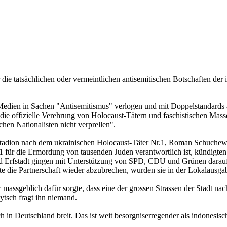
 die tatsächlichen oder vermeintlichen antisemitischen Botschaften der 
-Medien in Sachen "Antisemitismus" verlogen und mit Doppelstandards a
 die offizielle Verehrung von Holocaust-Tätern und faschistischen Mas
chen Nationalisten nicht verprellen".
llstadion nach dem ukrainischen Holocaust-Täter Nr.1, Roman Schuchew
01 für die Ermordung von tausenden Juden verantwortlich ist, kündigt
und Erfstadt gingen mit Unterstützung von SPD, CDU und Grünen daraufhi
ädte die Partnerschaft wieder abzubrechen, wurden sie in der Lokalausga
 massgeblich dafür sorgte, dass eine der grossen Strassen der Stadt n
ytsch fragt ihn niemand.
in Deutschland breit. Das ist weit besorgniserregender als indonesisc