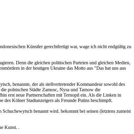
indonesischen Künstler gerechtfertigt war, wage ich nicht endgültig zu
gieren. Denn die gleichen politischen Parteien und gleichen Medien,
senmördern in der heutigen Ukraine das Motto aus "Das hat uns aus
ytsch, benannte, der als stellvertretender Kommandeur sowohl des
en die polnischen Städte Zamosc, Nysa und Tarnow die
n erst neue Partnerschaften mit Ternopil ein. Als die Linken in
be des Kölner Stadtanzeigers als Freunde Putins beschimpft.
ach Schuchewytsch benannt wird. bekommt bei seinen (letztens zumeist
he Kunst. .