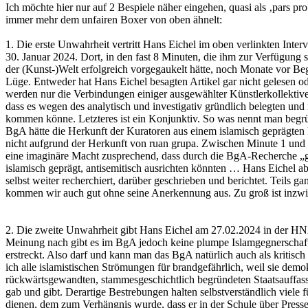
Ich möchte hier nur auf 2 Bespiele näher eingehen, quasi als ‚pars p
immer mehr dem unfairen Boxer von oben ähnelt:
1. Die erste Unwahrheit vertritt Hans Eichel im oben verlinkten Int
30. Januar 2024. Dort, in den fast 8 Minuten, die ihm zur Verfügung
der (Kunst-)Welt erfolgreich vorgegaukelt hätte, noch Monate vor Beg
Lüge. Entweder hat Hans Eichel besagten Artikel gar nicht gelesen od
werden nur die Verbindungen einiger ausgewählter Künstlerkollektive
dass es wegen des analytisch und investigativ gründlich belegten u
kommen könne. Letzteres ist ein Konjunktiv. So was nennt man begrü
BgA hätte die Herkunft der Kuratoren aus einem islamisch geprägten L
nicht aufgrund der Herkunft von ruan grupa. Zwischen Minute 1 und 
eine imaginäre Macht zusprechend, dass durch die BgA-Recherche „ge
islamisch geprägt, antisemitisch ausrichten könnten … Hans Eichel ab
selbst weiter recherchiert, darüber geschrieben und berichtet. Teil
kommen wir auch gut ohne seine Anerkennung aus. Zu groß ist inzw
2. Die zweite Unwahrheit gibt Hans Eichel am 27.02.2024 in der HNA
Meinung nach gibt es im BgA jedoch keine plumpe Islamgegnerschaft, v
erstreckt. Also darf und kann man das BgA natürlich auch als kritis
ich alle islamistischen Strömungen für brandgefährlich, weil sie dem
rückwärtsgewandten, stammesgeschichtlich begründeten Staatsauffassu
gab und gibt. Derartige Bestrebungen halten selbstverständlich viele 
dienen, dem zum Verhängnis wurde, dass er in der Schule über Pres