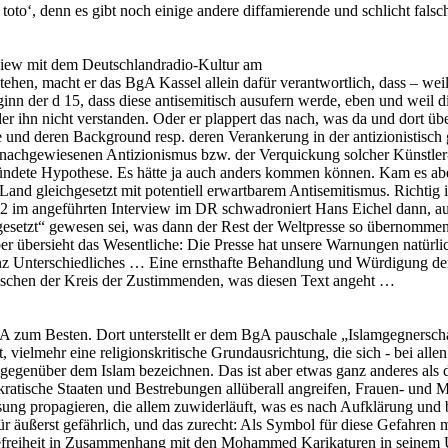
ro toto‘, denn es gibt noch einige andere diffamierende und schlicht 
erview mit dem Deutschlandradio-Kultur am
 stehen, macht er das BgA Kassel allein dafür verantwortlich, dass – 
inn der d 15, dass diese antisemitisch ausufern werde, eben und weil 
er ihn nicht verstanden. Oder er plappert das nach, was da und dort üb
 und deren Background resp. deren Verankerung in der antizionistisch
nd nachgewiesenen Antizionismus bzw. der Verquickung solcher Künstle
ndete Hypothese. Es hätte ja auch anders kommen können. Kam es aber
and gleichgesetzt mit potentiell erwartbarem Antisemitismus. Richtig i
2 im angeführten Interview im DR schwadroniert Hans Eichel dann, au
setzt“ gewesen sei, was dann der Rest der Weltpresse so übernommen 
er übersieht das Wesentliche: Die Presse hat unsere Warnungen natürlich
s ganz Unterschiedliches … Eine ernsthafte Behandlung und Würdigung d
ischen der Kreis der Zustimmenden, was diesen Text angeht …
 zum Besten. Dort unterstellt er dem BgA pauschale „Islamgegnerschaf
ielmehr eine religionskritische Grundausrichtung, die sich - bei allen 
ch gegenüber dem Islam bezeichnen. Das ist aber etwas ganz anderes als
okratische Staaten und Bestrebungen allüberall angreifen, Frauen- und
ng propagieren, die allem zuwiderläuft, was es nach Aufklärung und b
für äußerst gefährlich, und das zurecht: Als Symbol für diese Gefahren
sefreiheit in Zusammenhang mit den Mohammed Karikaturen in seinem U