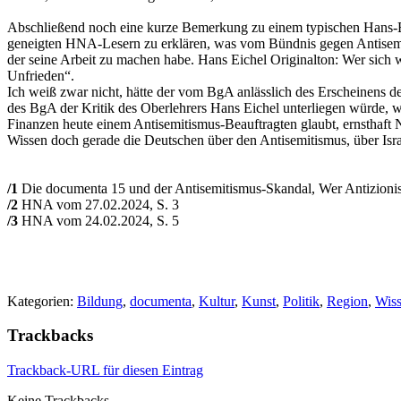
Abschließend noch eine kurze Bemerkung zu einem typischen Hans-Ei
geneigten HNA-Lesern zu erklären, was vom Bündnis gegen Antisemiti
der seine Arbeit zu machen habe. Hans Eichel Originalton: Wer sich
Unfrieden“.
Ich weiß zwar nicht, hätte der vom BgA anlässlich des Erscheinens d
des BgA der Kritik des Oberlehrers Hans Eichel unterliegen würde, wa
Finanzen heute einem Antisemitismus-Beauftragten glaubt, ernsthaft Na
Wissen doch gerade die Deutschen über den Antisemitismus, über Isra
/1
Die documenta 15 und der Antisemitismus-Skandal, Wer Antizionist
/2
HNA vom 27.02.2024, S. 3
/3
HNA vom 24.02.2024, S. 5
Kategorien:
Bildung
,
documenta
,
Kultur
,
Kunst
,
Politik
,
Region
,
Wiss
Trackbacks
Trackback-URL für diesen Eintrag
Keine Trackbacks