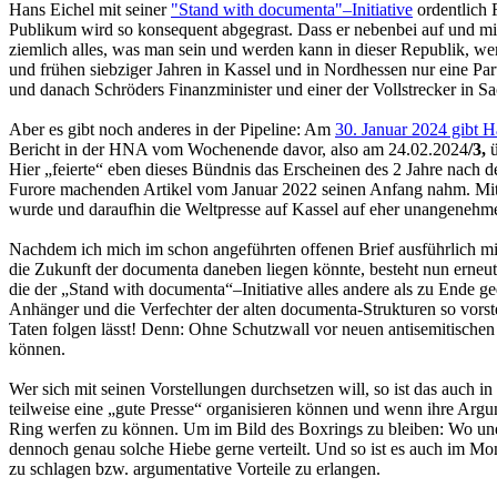
Hans Eichel mit seiner
"Stand with documenta"–Initiative
ordentlich 
Publikum wird so konsequent abgegrast. Dass er nebenbei auf und mit
ziemlich alles, was man sein und werden kann in dieser Republik, wenn 
und frühen siebziger Jahren in Kassel und in Nordhessen nur eine Pa
und danach Schröders Finanzminister und einer der Vollstrecker in S
Aber es gibt noch anderes in der Pipeline: Am
30. Januar 2024 gibt H
Bericht in der HNA vom Wochenende davor, also am 24.02.2024
/3,
Hier „feierte“ eben dieses Bündnis das Erscheinen des 2 Jahre nach 
Furore machenden Artikel vom Januar 2022 seinen Anfang nahm. Mit 
wurde und daraufhin die Weltpresse auf Kassel auf eher unangenehm
Nachdem ich mich im schon angeführten offenen Brief ausführlich mit
die Zukunft der documenta daneben liegen könnte, besteht nun erneut
die der „Stand with documenta“–Initiative alles andere als zu Ende ge
Anhänger und die Verfechter der alten documenta-Strukturen so vors
Taten folgen lässt! Denn: Ohne Schutzwall vor neuen antisemitischen
können.
Wer sich mit seinen Vorstellungen durchsetzen will, so ist das auch
teilweise eine „gute Presse“ organisieren können und wenn ihre Argum
Ring werfen zu können. Um im Bild des Boxrings zu bleiben: Wo unerla
dennoch genau solche Hiebe gerne verteilt. Und so ist es auch im Mo
zu schlagen bzw. argumentative Vorteile zu erlangen.