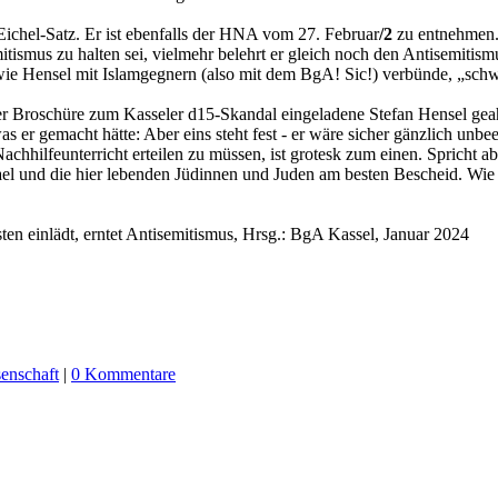
chel-Satz. Er ist ebenfalls der HNA vom 27. Februar
/2
zu entnehmen. 
smus zu halten sei, vielmehr belehrt er gleich noch den Antisemitism
 wie Hensel mit Islamgegnern (also mit dem BgA! Sic!) verbünde, „sc
er Broschüre zum Kasseler d15-Skandal eingeladene Stefan Hensel geah
s er gemacht hätte: Aber eins steht fest - er wäre sicher gänzlich un
chhilfeunterricht erteilen zu müssen, ist grotesk zum einen. Spricht a
el und die hier lebenden Jüdinnen und Juden am besten Bescheid. Wie ü
en einlädt, erntet Antisemitismus, Hrsg.: BgA Kassel, Januar 2024
enschaft
|
0 Kommentare