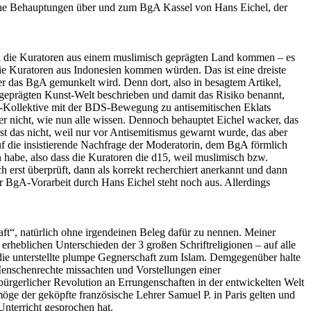
falsche Behauptungen über und zum BgA Kassel von Hans Eichel, der
weil die Kuratoren aus einem muslimisch geprägten Land kommen – es
die Kuratoren aus Indonesien kommen würden. Das ist eine dreiste
er das BgA gemunkelt wird. Denn dort, also in besagtem Artikel,
 geprägten Kunst-Welt beschrieben und damit das Risiko benannt,
r-Kollektive mit der BDS-Bewegung zu antisemitischen Eklats
 nicht, wie nun alle wissen. Dennoch behauptet Eichel wacker, das
st das nicht, weil nur vor Antisemitismus gewarnt wurde, das aber
f die insistierende Nachfrage der Moderatorin, dem BgA förmlich
habe, also dass die Kuratoren die d15, weil muslimisch bzw.
 erst überprüft, dann als korrekt recherchiert anerkannt und dann
er BgA-Vorarbeit durch Hans Eichel steht noch aus. Allerdings
t“, natürlich ohne irgendeinen Beleg dafür zu nennen. Meiner
erheblichen Unterschieden der 3 großen Schriftreligionen – auf alle
 die unterstellte plumpe Gegnerschaft zum Islam. Demgegenüber halte
 Menschenrechte missachten und Vorstellungen einer
ürgerlicher Revolution an Errungenschaften in der entwickelten Welt
 möge der geköpfte französische Lehrer Samuel P. in Paris gelten und
nterricht gesprochen hat.