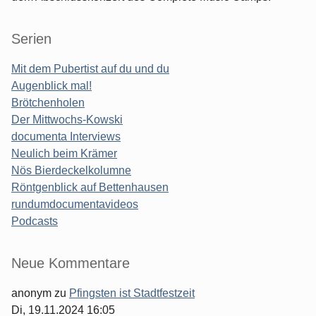
Serien
Mit dem Pubertist auf du und du
Augenblick mal!
Brötchenholen
Der Mittwochs-Kowski
documenta Interviews
Neulich beim Krämer
Nös Bierdeckelkolumne
Röntgenblick auf Bettenhausen
rundumdocumentavideos
Podcasts
Seitenleiste
Neue Kommentare
anonym
zu
Pfingsten ist Stadtfestzeit
Di, 19.11.2024 16:05