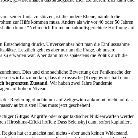
t seiner Junta zu stürzen, ist die andere Ebene, nämlich die
edrohten zur Hilfe kommen muss. Anders als wir vor 40 oder 50 Jahren
aushalten kann: "Nehme ich für meine zukunftsgerichtete Hoffnung auf
aren Entscheidung drückt. Unverkennbar hört man die Einflussnahme
itsplätze. Letztlich geht es aber nur um die Frage, ob unsere
s zu erwarten war. Aber dann muss spätestens die Politik auch die
inzunehmen. Dies und eine sachliche Bewertung der Panikmache der
essen wird anzumerken, dass die russische (Kriegs)wirtschaft dann
lich begrenzten Zustand.
Wir haben zwei Jahre Pandemie
 klagen auf hohem Niveau.
 der Regierung ohnehin nur auf Zeitgewinn ankommt, nicht auf das
 massiv aufzurüsten! Das muss jetzt geschehen!
chiger Giftgas-Angriffe oder sogar taktischer Nuklearwaffen werden
en Hiroshima-Effekt hoffen: Dass Selenskyj dann sofort kapituliert.
 Region hat er zunächst mal nichts - aber auch keinen Widerstand.