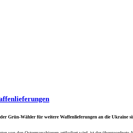
affenlieferungen
 der Grün-Wähler für weitere Waffenlieferungen an die Ukraine si
hnten von den Ostermarschierern artikuliert wird, ist der übergeordnet