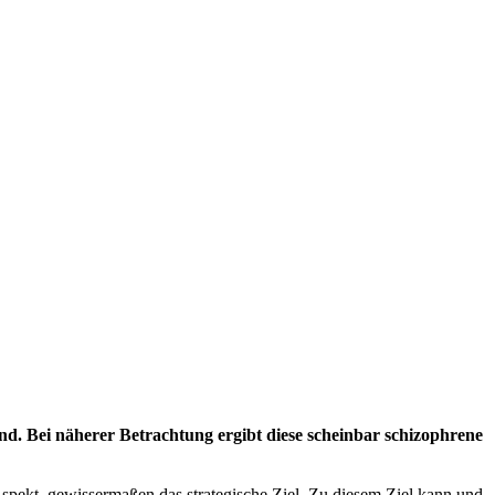
nd. Bei näherer Betrachtung ergibt diese scheinbar schizophrene
e Aspekt, gewissermaßen das strategische Ziel. Zu diesem Ziel kann und