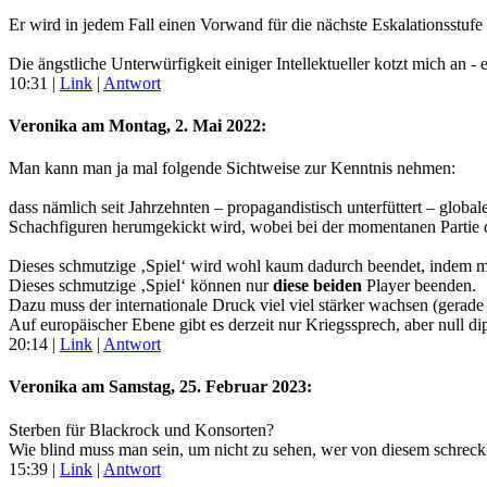
Er wird in jedem Fall einen Vorwand für die nächste Eskalationsstufe
Die ängstliche Unterwürfigkeit einiger Intellektueller kotzt mich an 
10:31
|
Link
|
Antwort
Veronika am
Montag, 2. Mai 2022
:
Man kann man ja mal folgende Sichtweise zur Kenntnis nehmen:
dass nämlich seit Jahrzehnten – propagandistisch unterfüttert – globa
Schachfiguren herumgekickt wird, wobei bei der momentanen Partie d
Dieses schmutzige ‚Spiel‘ wird wohl kaum dadurch beendet, indem man
Dieses schmutzige ‚Spiel‘ können nur
diese beiden
Player beenden.
Dazu muss der internationale Druck viel viel stärker wachsen (gerad
Auf europäischer Ebene gibt es derzeit nur Kriegssprech, aber null d
20:14
|
Link
|
Antwort
Veronika am
Samstag, 25. Februar 2023
:
Sterben für Blackrock und Konsorten?
Wie blind muss man sein, um nicht zu sehen, wer von diesem schreckli
15:39
|
Link
|
Antwort