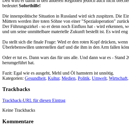
Den wird er damit in den anderen Regionen jedoch auch nicht brechen
bedeutet
Soforthilfe!
Die innenpolitische Situation in Russland wird sich zuspitzen. Die
Müttern werden ihre toten Söhne von einer "Spezialoperation" zurück
Der Führungszirkel - so er denn noch Einfluss hat - wird erkennen,
und um seine unmittelbare materielle Zukunft bestellt ist. Es wird eng 
Da stellt sich die finale Frage: Wird er den roten Kopf drücken, wen
Überlebenswillen unterstellen darf und die ihm in den Arm fallen k
Oder er tut es. Dann wars das für uns alle. Und dann war es - Stand 
herumgeführt hat.
Fazit: Egal wie es ausgeht, Mehl und Öl hamstern ist unnötig.
Kategorien:
Gesundheit
,
Kultur
,
Medien
,
Politik
,
Umwelt
,
Wirtschaft
Trackbacks
Trackback-URL für diesen Eintrag
Keine Trackbacks
Kommentare