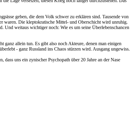
n die Lage versetzen, diesen Krieg noch länger durchzustehen. Das
ngpässe geben, die dem Volk schwer zu erklären sind. Tausende von
r waren. Die kleptokratische Mittel- und Oberschicht wird unruhig.
ird. Und weitaus wichtiger noch: Wie es um seine Überlebenschancen
ht ganz allein tun. Es gibt also noch Akteure, denen man einigen
überlebt - ganz Russland ins Chaos stürzen wird. Ausgang ungewiss.
en, dass uns ein zynischer Psychopath über 20 Jahre an der Nase