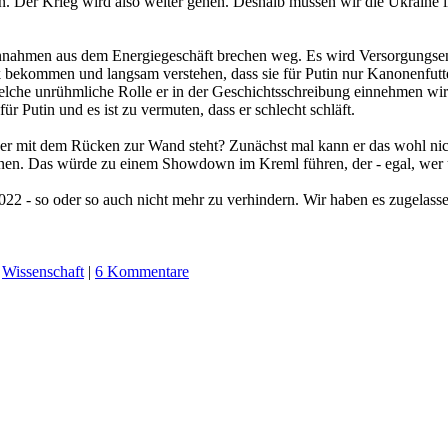
. Der Krieg wird also weiter gehen. Deshalb müssen wir die Ukraine i
 Einnahmen aus dem Energiegeschäft brechen weg. Es wird Versorgungse
 bekommen und langsam verstehen, dass sie für Putin nur Kanonenfutte
 welche unrühmliche Rolle er in der Geschichtsschreibung einnehmen w
für Putin und es ist zu vermuten, dass er schlecht schläft.
n er mit dem Rücken zur Wand steht? Zunächst mal kann er das wohl nic
önnen. Das würde zu einem Showdown im Kreml führen, der - egal, wer 
2022 - so oder so auch nicht mehr zu verhindern. Wir haben es zugelass
,
Wissenschaft
|
6 Kommentare