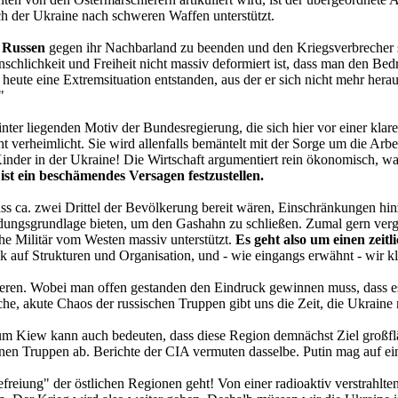
h der Ukraine nach schweren Waffen unterstützt.
 Russen
gegen ihr Nachbarland zu beenden und den Kriegsverbrecher sam
enschlichkeit und Freiheit nicht massiv deformiert ist, dass man den B
 heute eine Extremsituation entstanden, aus der er sich nicht mehr her
"
nter liegenden Motiv der Bundesregierung, die sich hier vor einer kl
ht verheimlicht. Sie wird allenfalls bemäntelt mit der Sorge um die Arbe
inder in der Ukraine! Die Wirtschaft argumentiert rein ökonomisch, wa
 ist ein beschämendes Versagen festzustellen.
ss ca. zwei Drittel der Bevölkerung bereit wären, Einschränkungen h
idungsgrundlage bieten, um den Gashahn zu schließen. Zumal gern verg
che Militär vom Westen massiv unterstützt.
Es geht also um einen zeit
ick auf Strukturen und Organisation, und - wie eingangs erwähnt - wir
eren. Wobei man offen gestanden den Eindruck gewinnen muss, dass es
che, akute Chaos der russischen Truppen gibt uns die Zeit, die Ukraine
m Kiew kann auch bedeuten, dass diese Region demnächst Ziel großflä
nen Truppen ab. Berichte der CIA vermuten dasselbe. Putin mag auf ein
reiung" der östlichen Regionen geht! Von einer radioaktiv verstrahlten