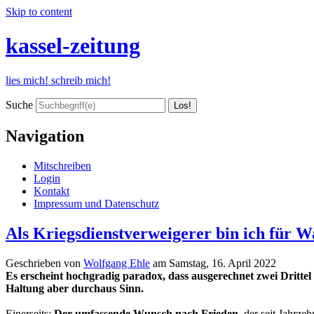
Skip to content
kassel-zeitung
lies mich! schreib mich!
Suche
Navigation
Mitschreiben
Login
Kontakt
Impressum und Datenschutz
Als Kriegsdienstverweigerer bin ich für W
Geschrieben von
Wolfgang Ehle
am
Samstag, 16. April 2022
Es erscheint hochgradig paradox, dass ausgerechnet zwei Drittel
Haltung aber durchaus Sinn.
Einerseits:
Der umfassende Wunsch nach Frieden
, der seit Jahrze