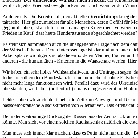
wird sich jeder Friedensbewegte bekennen - auch wenn er den Wunsc
Andererseits: Die Bereitschaft, den aktuellen
Vernichtungskrieg der
taktische. Hier gilt zumindest für alle Menschen, deren Gefühl für M
geglaubt haben, ist auch für einen damaligen Kriegsdienstverweigerer
Frieden in Kauf, dass heute Hunderttausende abgeschlachtet werden?
Es stellt sich automatisch auch die unangenehme Frage nach dem dahi
der Wirtschaft heraus. Deren Interessenlage ist klar und wird auch nic
Arbeitsplätze wichtiger sind als die ermordeten Männer, Frauen und K
anderen - die humanitären - Kriterien in die Waagschale werfen.
Hier
Wir haben ein sehr hohes Wohlstandsniveau, und Umfragen sagen, da
Industrie sollten dem Bundeskanzler eine hinreichend solide Entsche
nicht mehr lange funktionieren wird. Parallel dazu wird das Ukrainis
überstanden, wir haben (hoffentlich) daraus einiges gelernt im Hinbl
Leider haben wir auch nicht mehr die Zeit zum Abwägen und Diskuti
basisdemokratische Ausdiskutieren von Alternativen. Das offensichtli
Denn der weiträumige Rückzug der Russen aus der Zentral-Ukraine u
könnte. Man zieht vor einem solchen Radikalschlag natürlich die eige
Man muss sich immer klar machen, dass es Putin nicht nur um die "Bef