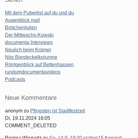
Mit dem Pubertist auf du und du
Augenblick mal!
Brötchenholen
Der Mittwochs-Kowski
documenta Interviews
Neulich beim Krämer
Nös Bierdeckelkolumne
Röntgenblick auf Bettenhausen
rundumdocumentavideos
Podcasts
Seitenleiste
Neue Kommentare
anonym
zu
Pfingsten ist Stadtfestzeit
Di, 19.11.2024 16:05
COMMENT_DELETED
Regina Wiegartz
zu
So. 14.9. 19:30 station15 Konzert