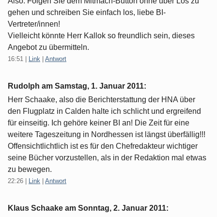
Also: Folgen Sie dem Mitmach-Button ohne über Los zu
gehen und schreiben Sie einfach los, liebe BI-
Vertreter/innen!
Vielleicht könnte Herr Kallok so freundlich sein, dieses
Angebot zu übermitteln.
16:51
|
Link
|
Antwort
Rudolph am
Samstag, 1. Januar 2011
:
Herr Schaake, also die Berichterstattung der HNA über
den Flugplatz in Calden halte ich schlicht und ergreifend
für einseitig. Ich gehöre keiner BI an! Die Zeit für eine
weitere Tageszeitung in Nordhessen ist längst überfällig!!!
Offensichtlichtlich ist es für den Chefredakteur wichtiger
seine Bücher vorzustellen, als in der Redaktion mal etwas
zu bewegen.
22:26
|
Link
|
Antwort
Klaus Schaake am
Sonntag, 2. Januar 2011
: