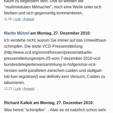
kaum zu begeistern sein. Und so werden die
"multimedialen Mitmacher", noch eine Weile unter sich
bleiben und sich gegenseitig kommentieren.
11:05
|
Link
|
Antwort
Martin Mützel
am
Montag, 27. Dezember 2010
:
Ich verstehe nicht, warum Sie immer auf das Umwelthaus
schimpfen. Die letzte VCD-Pressemitteilung
(http://www.vcd.org/vorort/hessen/presse/aktuelle-
pressemitteilungen/pm-25-vom-7-dezember-2010-vcd-
bundesdelegiertenversammlung-in-hofgeismar-vcd-
hessen-sieht-parallelen-zwischen-calden-und-stuttgart-
lob-fuer-regiotram/) war definitiv kein Versuch, Calden zu
tabuisieren.
12:23
|
Link
|
Antwort
Richard Kallok am
Montag, 27. Dezember 2010
:
Was heisst "schimpfen". - Aber es ist natürlich schon sehr