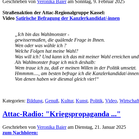
Geschrieben von
Veronika Baier
am
Sonntag, 9. Februar 2025
Straßenaktion der Attac-Regionalgruppe Kassel:
Video
Satirische Befragung der Kanzlerkandidat/-innen
„Ich bin das Wahlmonster -
gewissermaßen, die quälende Frage in Ihnen.
Wen oder was wähle ich ?
Welche Folgen hat meine Wahl?
Was will ich? Und kann ich das mit meiner Wahl erreichen und
Als Wahlmonster frage ich mich deshalb:
Wem traue ich zu, daß er meinen Willen in der Politik umsetzt.
Hmmmm...., am besten befrage ich die Kanzlerkandidat/-innen
Von denen haben wir diesmal gleich vier!“
Kategorien:
Bildung
,
Genuß
,
Kultur
,
Kunst
,
Politik
,
Video
,
Wirtschaf
Attac-Radio: "Kriegspropaganda ..."
Geschrieben von
Veronika Baier
am
Dienstag, 21. Januar 2025
zum Nachhören: