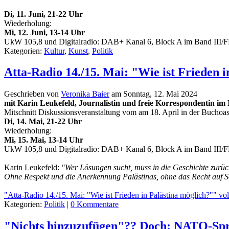
Di, 11. Juni, 21-22 Uhr
Wiederholung:
Mi, 12. Juni, 13-14 Uhr
UkW 105,8 und Digitalradio: DAB+ Kanal 6, Block A im Band III
Kategorien:
Kultur
,
Kunst
,
Politik
Atta-Radio 14./15. Mai: "Wie ist Frieden 
Geschrieben von
Veronika Baier
am
Sonntag, 12. Mai 2024
mit Karin Leukefeld, Journalistin und freie Korrespondentin im 
Mitschnitt Diskussionsveranstaltung vom am 18. April in der Buchoas
Di, 14. Mai, 21-22 Uhr
Wiederholung:
Mi, 15. Mai, 13-14 Uhr
UkW 105,8 und Digitalradio: DAB+ Kanal 6, Block A im Band III
Karin Leukefeld:
"Wer Lösungen sucht, muss in die Geschichte zurüc
Ohne Respekt und die Anerkennung Palästinas, ohne das Recht auf So
"Atta-Radio 14./15. Mai: "Wie ist Frieden in Palästina möglich?"" vol
Kategorien:
Politik
|
0 Kommentare
"Nichts hinzuzufügen"?? Doch: NATO-Sp