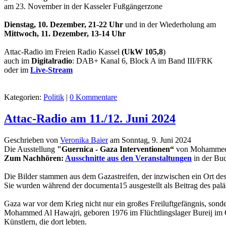
am 23. November in der Kasseler Fußgängerzone
Dienstag, 10. Dezember, 21-22 Uhr
und in der Wiederholung am
Mittwoch, 11. Dezember, 13-14 Uhr
Attac-Radio im Freien Radio Kassel
(UkW 105,8
)
auch im
Digitalradio
: DAB+ Kanal 6, Block A im Band III/FRK
oder im
Live-Stream
Kategorien:
Politik
|
0 Kommentare
Attac-Radio am 11./12. Juni 2024
Geschrieben von
Veronika Baier
am
Sonntag, 9. Juni 2024
Die Ausstellung
"Guernica - Gaza Interventionen“
von Mohammed A
Zum Nachhören:
Ausschnitte aus den Veranstaltungen
in der Bu
Die Bilder stammen aus dem Gazastreifen, der inzwischen ein Ort des
Sie wurden während der documenta15 ausgestellt als Beitrag des paläst
Gaza war vor dem Krieg nicht nur ein großes Freiluftgefängnis, sonder
Mohammed Al Hawajri, geboren 1976 im Flüchtlingslager Bureij im Ga
Künstlern, die dort lebten.