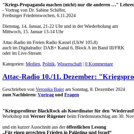
"Kriegs-Propaganda machen (nicht) nur die anderen …" Lehre
- Vortrag von Dr. Sabine Schiffer,
Freiburger Friedenswochen, 6.11.2024
Dienstag, 14. Januar, 21-22 Uhr und in der Wiederholung am
Mittwoch, 15. Januar 13-14 Uhr
Attac-Radio im Freien Radio Kassel (UkW 105,8)
auch im Digitalradio: DAB+ Kanal 6, Block A im Band III/FRK
oder im Live-Stream
Kategorien:
Medien
,
Politik
,
Wissenschaft
|
0 Kommentare
Attac-Radio 10./11. Dezember: "Kriegspr
Geschrieben von
Veronika Baier
am
Sonntag, 8. Dezember 2024
zum Nachhören:
Vortrag
und
Fragen
"Kriegsprofiteur BlackRock als Koordinator für den 'Wiederau
Workshop mit
Werner Rügemer
beim Friedensratschlag am 30. Nov
und ein kurzer Ausschnitt aus der
öffentlichen Lesung
„Für einen gerechten Frieden in Palästina und Israel“