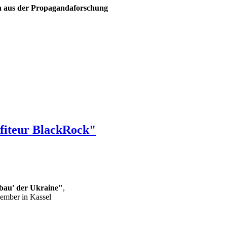
n aus der Propagandaforschung
ofiteur BlackRock"
fbau' der Ukraine"
,
ember in Kassel