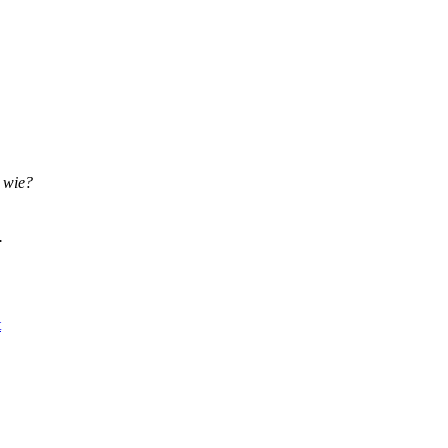
 wie?
.
t