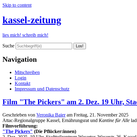
Skip to content
kassel-zeitung
lies mich! schreib mich!
Suche
Navigation
Mitschreiben
Login
Kontakt
Impressum und Datenschutz
Film "The Pickers" am 2. Dez. 19 Uhr, St
Geschrieben von
Veronika Baier
am
Freitag, 21. November 2025
Attac-Regionalgruppe Kassel, Ernährungsrat und
Kantine für Alle
lad
Filmvorführung:
"The Pickers"
(Die Pflücker:innen)
2. Dez. 2025, 19 Uhr, Stadtteilzentrum Wesertor, Weserstr. 26, Kassel