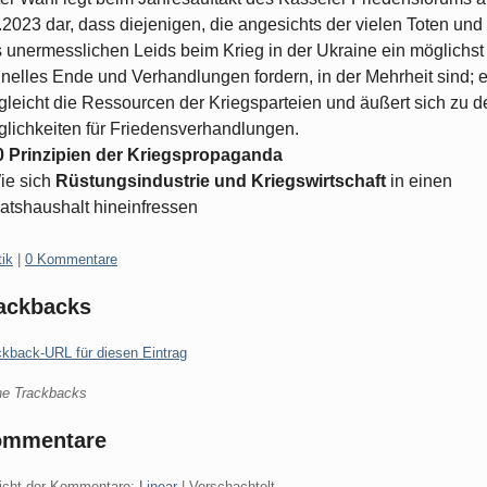
.2023 dar, dass diejenigen, die angesichts der vielen Toten und
 unermesslichen Leids beim Krieg in der Ukraine ein möglichst
nelles Ende und Verhandlungen fordern, in der Mehrheit sind; e
gleicht die Ressourcen der Kriegsparteien und äußert sich zu d
lichkeiten für Friedensverhandlungen.
0 Prinzipien der Kriegspropaganda
ie sich
Rüstungsindustrie und Kriegswirtschaft
in einen
atshaushalt hineinfressen
gorien:
tik
|
0 Kommentare
ackbacks
ckback-URL für diesen Eintrag
ne Trackbacks
ommentare
icht der Kommentare:
Linear
| Verschachtelt