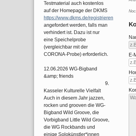
Testmaterial auch kostenlos
auf der Homepage der DKMS
Noc
https://www.dkms.de/registrieren
Ko
angefordert werden, falls man
verhindert ist. Dazu ist nur
Na
eine Speichelprobe
(vergleichbar mit der
CORONA-Probe) erforderlich.
E-M
12.06.2026 WG-Bigband
Ho
&amp; friends
9.
Ko
Kasseler Kulturelle Vielfalt
Auch in diesem Jahr jazzen,
rocken und grooven die WG-
Bigband Wild Groove, die
Vorbigband Little Wild Groove,
die WG Rockbands und
einige Solokünstler*innen