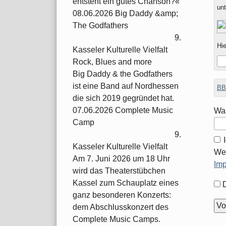
entsteht ein gutes Chanson?«
un
08.06.2026 Big Daddy &amp;
The Godfathers
9.
Hie
Kasseler Kulturelle Vielfalt
Rock, Blues and more
Big Daddy & the Godfathers
ist eine Band auf Nordhessen
BB
die sich 2019 gegründet hat.
07.06.2026 Complete Music
Was
Camp
9.
Kasseler Kulturelle Vielfalt
Wei
Am 7. Juni 2026 um 18 Uhr
Im
wird das Theaterstübchen
Kassel zum Schauplatz eines
For
ganz besonderen Konzerts:
Opt
dem Abschlusskonzert des
Complete Music Camps.