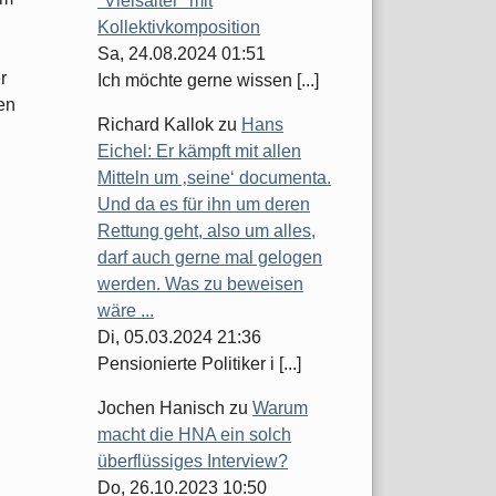
"Vielsaiter" mit
Kollektivkomposition
Sa, 24.08.2024 01:51
r
Ich möchte gerne wissen [...]
en
Richard Kallok
zu
Hans
Eichel: Er kämpft mit allen
Mitteln um ‚seine‘ documenta.
Und da es für ihn um deren
Rettung geht, also um alles,
darf auch gerne mal gelogen
werden. Was zu beweisen
wäre ...
Di, 05.03.2024 21:36
Pensionierte Politiker i [...]
Jochen Hanisch
zu
Warum
macht die HNA ein solch
überflüssiges Interview?
Do, 26.10.2023 10:50