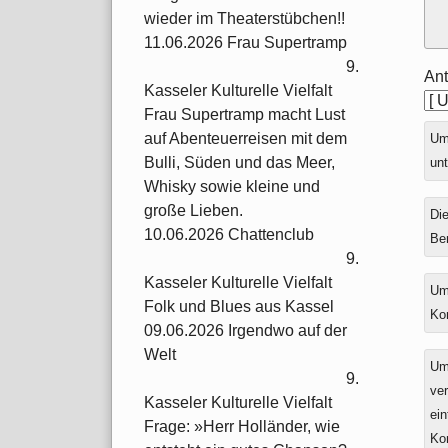
wieder im Theaterstübchen!!
11.06.2026 Frau Supertramp
9.
Ant
Kasseler Kulturelle Vielfalt
Frau Supertramp macht Lust
auf Abenteuerreisen mit dem
Ums
Bulli, Süden und das Meer,
unt
Whisky sowie kleine und
große Lieben.
Die
10.06.2026 Chattenclub
Be
9.
Kasseler Kulturelle Vielfalt
Um
Folk und Blues aus Kassel
Ko
09.06.2026 Irgendwo auf der
Welt
Um
9.
ver
Kasseler Kulturelle Vielfalt
ein
Frage: »Herr Holländer, wie
Ko