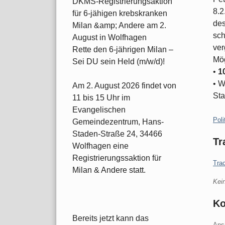
DKMS-Registrierungsaktion
8.2
für 6-jähigen krebskranken
des
Milan &amp; Andere am 2.
sch
August in Wolfhagen
ver
Rette den 6-jährigen Milan –
Mög
Sei DU sein Held (m/w/d)!
•
1
• W
Am 2. August 2026 findet von
Sta
11 bis 15 Uhr im
Evangelischen
Kate
Poli
Gemeindezentrum, Hans-
Staden-Straße 24, 34466
Tr
Wolfhagen eine
Registrierungssaktion für
Tra
Milan & Andere statt.
Kei
K
Bereits jetzt kann das
Ans