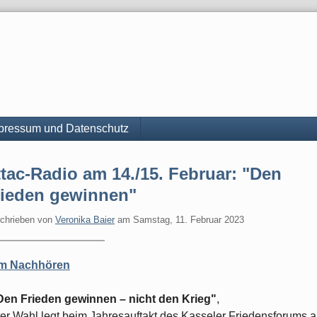
pressum und Datenschutz
tac-Radio am 14./15. Februar: "Den
rieden gewinnen"
chrieben von
Veronika Baier
am
Samstag, 11. Februar 2023
m Nachhören
Den Frieden gewinnen – nicht den Krieg"
,
er Wahl legt beim Jahresauftakt des Kasseler Friedensforums 