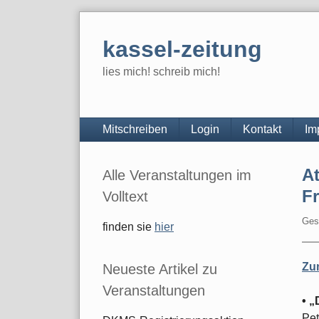
Skip
to
kassel-zeitung
content
lies mich! schreib mich!
Navigation
Mitschreiben
Login
Kontakt
Im
Seitenleiste
At
Alle Veranstaltungen im
F
Volltext
Ges
finden sie
hier
Zu
Neueste Artikel zu
Veranstaltungen
• „
Pet