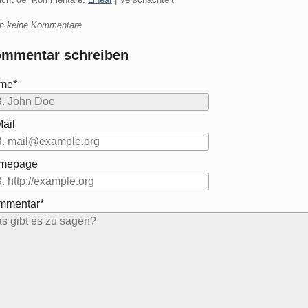
h keine Kommentare
mmentar schreiben
me*
ail
mepage
mmentar*