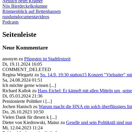
Neulich beim Krämer
Nös Bierdeckelkolumne
Röntgenblick auf Bettenhausen
rundumdocumentavideos
Podcasts
Seitenleiste
Neue Kommentare
anonym
zu
Pfingsten ist Stadtfestzeit
Di, 19.11.2024 16:05
COMMENT_DELETED
Regina Wiegartz
zu
So. 14.9. 19:30 station15 Konzert "Vielsaiter" m
Sa, 24.08.2024 01:51
Ich möchte gerne wissen [...]
Richard Kallok
zu
Hans Eichel: Er kämpft mit allen Mitteln um ‚sein
Di, 05.03.2024 21:36
Pensionierte Politiker i [...]
Jochen Hanisch
zu
Warum macht die HNA ein solch überflüssiges In
Do, 26.10.2023 10:50
Vielen Dank für diesen k [...]
Dieter von Kiedrowski, Mainz
zu
Geselle und sein Politikstil sind nu
Mi, 12.04.2023 11:24