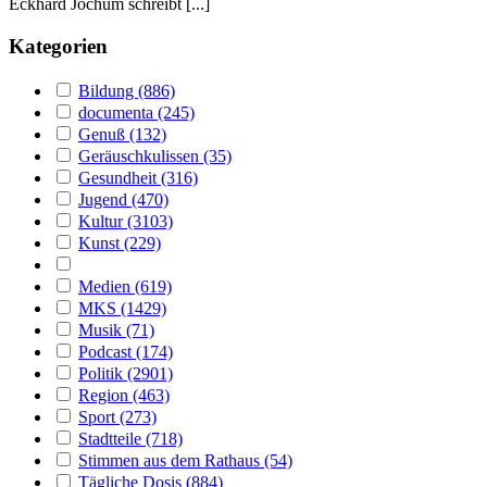
Eckhard Jochum schreibt [...]
Kategorien
Bildung (886)
documenta (245)
Genuß (132)
Geräuschkulissen (35)
Gesundheit (316)
Jugend (470)
Kultur (3103)
Kunst (229)
Medien (619)
MKS (1429)
Musik (71)
Podcast (174)
Politik (2901)
Region (463)
Sport (273)
Stadtteile (718)
Stimmen aus dem Rathaus (54)
Tägliche Dosis (884)