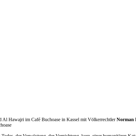
l Hawajri im Café Buchoase in Kassel mit Völkerrechtler
Norman 
choase
 Todes, der Verwüstung, der Vernichtung, kurz, einer humanitären Kat