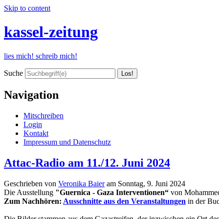
Skip to content
kassel-zeitung
lies mich! schreib mich!
Suche
Navigation
Mitschreiben
Login
Kontakt
Impressum und Datenschutz
Attac-Radio am 11./12. Juni 2024
Geschrieben von
Veronika Baier
am
Sonntag, 9. Juni 2024
Die Ausstellung
"Guernica - Gaza Interventionen“
von Mohammed A
Zum Nachhören:
Ausschnitte aus den Veranstaltungen
in der Bu
Die Bilder stammen aus dem Gazastreifen, der inzwischen ein Ort des