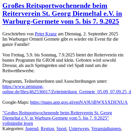
Großes Reitsportwochenende beim
Reiterverein St. Georg Diemeltal e.V. in
Warburg-Germete vom 5. bis 7. 9.2025
Geschrieben von
Peter Kranz
am
Dienstag, 2. September 2025
Im Warburger Ortsteil Germete gibt es wieder ein Event für die
ganze Familie!
Von Freitag, 5.9. bis Sonntag, 7.9.2025 bietet der Reiterverein ein
buntes Programm für GROß und klein. Geboten wird sowohl
Dressur, als auch Springreiten und viel Spaß rund um die
Reitwettbewerbe.
Programm, Teilnehmerlisten und Ausschreibungen unter:
https://www.nennung-
online.de/files/462536017/Zeiteinteilung_Germete_05.09_07.09.25_
Google-Maps:
https://maps.app.goo.gl/emNA9UtBWXSXDENUA
"Großes Reitsportwochenende beim Reiterverein St. Georg
Diemeltal e.V. in Warburg-Germete vom 5. bis 7. 9.2025"
vollständig lesen
Kategorien:
Jugend
,
Region
,
Sport
,
Unterwegs
,
Veranstaltungen
,