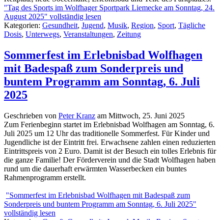
"Tag des Sports im Wolfhager Sportpark Liemecke am Sonntag, 24.
August 2025" vollständig lesen
Kategorien:
Gesundheit
,
Jugend
,
Musik
,
Region
,
Sport
,
Tägliche
Dosis
,
Unterwegs
,
Veranstaltungen
,
Zeitung
Sommerfest im Erlebnisbad Wolfhagen
mit Badespaß zum Sonderpreis und
buntem Programm am Sonntag, 6. Juli
2025
Geschrieben von
Peter Kranz
am
Mittwoch, 25. Juni 2025
Zum Ferienbeginn startet im Erlebnisbad Wolfhagen am Sonntag, 6.
Juli 2025 um 12 Uhr das traditionelle Sommerfest. Für Kinder und
Jugendliche ist der Eintritt frei. Erwachsene zahlen einen reduzierten
Eintrittspreis von 2 Euro. Damit ist der Besuch ein tolles Erlebnis für
die ganze Familie! Der Förderverein und die Stadt Wolfhagen haben
rund um die dauerhaft erwärmten Wasserbecken ein buntes
Rahmenprogramm erstellt.
"Sommerfest im Erlebnisbad Wolfhagen mit Badespaß zum
Sonderpreis und buntem Programm am Sonntag, 6. Juli 2025"
vollständig lesen