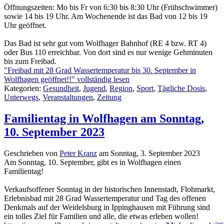
Öffnungszeiten: Mo bis Fr von 6:30 bis 8:30 Uhr (Frühschwimmer)
sowie 14 bis 19 Uhr. Am Wochenende ist das Bad von 12 bis 19
Uhr geöffnet.
Das Bad ist sehr gut vom Wolfhager Bahnhof (RE 4 bzw. RT 4)
oder Bus 110 erreichbar. Von dort sind es nur wenige Gehminuten
bis zum Freibad.
"Freibad mit 28 Grad Wassertemperatur bis 30. September in
Wolfhagen geöffnet!!" vollständig lesen
Kategorien:
Gesundheit
,
Jugend
,
Region
,
Sport
,
Tägliche Dosis
,
Unterwegs
,
Veranstaltungen
,
Zeitung
Familientag in Wolfhagen am Sonntag,
10. September 2023
Geschrieben von
Peter Kranz
am
Sonntag, 3. September 2023
Am Sonntag, 10. September, gibt es in Wolfhagen einen
Familientag!
Verkaufsoffener Sonntag in der historischen Innenstadt, Flohmarkt,
Erlebnisbad mit 28 Grad Wassertemperatur und Tag des offenen
Denkmals auf der Weidelsburg in Ippinghausen mit Führung sind
ein tolles Ziel für Familien und alle, die etwas erleben wollen!