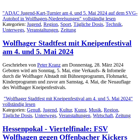
"ADAC Jugend-Kart-Turnier am 4. und 5. Mai 2024 auf dem SVG-
Autohof in Wolfhagen-Niederelsungen" vollständig lesen
Kategorien:
Jugend
,
Region
,
Sport
,
Tägliche Dosis
,
Technik
,
Unterwegs
,
Veranstaltungen
,
Zeitung
Wolfhager Stadtfest mit Kneipenfestival
am 4. und 5. Mai 2024
Geschrieben von
Peter Kranz
am
Donnerstag, 28. März 2024
Geboten wird am Sonntag, 5. Mai, eine Verkaufs- & Infomeile
durch die Wolfhager Altstadt mit Bühnenprogramm, Flohmarkt,
Kinderprogramm und zuvor am Samstag, 4. Mai, die Neuauflage
des Wolfhager Kneipenfestivals.
"Wolfhager Stadtfest mit Kneipenfestival am 4. und 5. Mai 2024"
vollständig lesen
Kategorien:
Genuß
,
Jugend
,
Kultur
,
Kunst
,
Musik
,
Region
,
Tägliche Dosis
,
Unterwegs
,
Veranstaltungen
,
Wirtschaft
,
Zeitung
Hessenpokal - Viertelfinale: FSV
Wolfhagen gegen Offenbacher Kickers