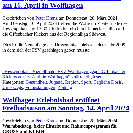
am 16. April in Wolfhagen
Geschrieben von
Peter Kranz
am
Donnerstag, 28. März 2024
Am Dienstag, 16. April 2024 treffen die Wölfe im Viertelfinale des
Hessenpokals um 17:30 Uhr im heimischen Liemeckestadion auf
die Offenbacher Kickers aus der Regionalliga Südwest.
Dies ist die Neuauflage des Hessenpokalspiels aus dem Jahr 2009,
in dem sich der FSV geschlagen geben musste.
"Hessenpokal - Viertelfinale: FSV Wolfhagen gegen Offenbacher
Kickers am 16. April in Wolfhagen" vollständig lesen
Kategorien:
Gesundheit
,
Jugend
,
Region
,
Sport
,
Tägliche Dosis
,
Unterwegs
,
Veranstaltungen
,
Zeitung
Wolfhager Erlebnisbad eröffnet
Freibadsaison am Sonntag, 14. April 2024
Geschrieben von
Peter Kranz
am
Donnerstag, 28. März 2024
Warmbadetag, freier Eintritt und Rahmenprogramm für
GROSS und KLEIN