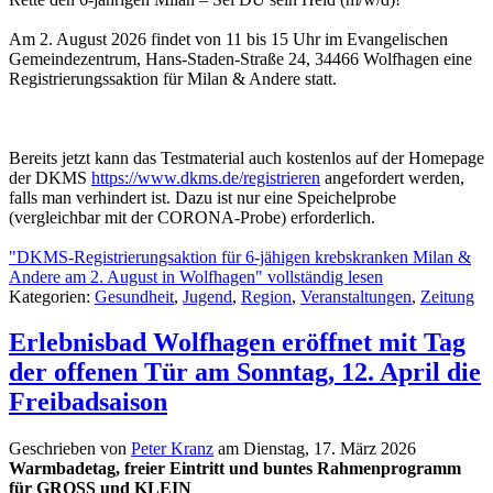
Am 2. August 2026 findet von 11 bis 15 Uhr im Evangelischen
Gemeindezentrum, Hans-Staden-Straße 24, 34466 Wolfhagen eine
Registrierungssaktion für Milan & Andere statt.
Bereits jetzt kann das Testmaterial auch kostenlos auf der Homepage
der DKMS
https://www.dkms.de/registrieren
angefordert werden,
falls man verhindert ist. Dazu ist nur eine Speichelprobe
(vergleichbar mit der CORONA-Probe) erforderlich.
"DKMS-Registrierungsaktion für 6-jähigen krebskranken Milan &
Andere am 2. August in Wolfhagen" vollständig lesen
Kategorien:
Gesundheit
,
Jugend
,
Region
,
Veranstaltungen
,
Zeitung
Erlebnisbad Wolfhagen eröffnet mit Tag
der offenen Tür am Sonntag, 12. April die
Freibadsaison
Geschrieben von
Peter Kranz
am
Dienstag, 17. März 2026
Warmbadetag, freier Eintritt und buntes Rahmenprogramm
für GROSS und KLEIN