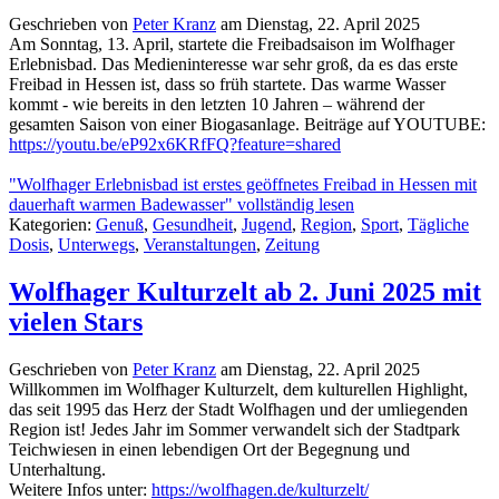
Geschrieben von
Peter Kranz
am
Dienstag, 22. April 2025
Am Sonntag, 13. April, startete die Freibadsaison im Wolfhager
Erlebnisbad. Das Medieninteresse war sehr groß, da es das erste
Freibad in Hessen ist, dass so früh startete. Das warme Wasser
kommt - wie bereits in den letzten 10 Jahren – während der
gesamten Saison von einer Biogasanlage. Beiträge auf YOUTUBE:
https://youtu.be/eP92x6KRfFQ?feature=shared
"Wolfhager Erlebnisbad ist erstes geöffnetes Freibad in Hessen mit
dauerhaft warmen Badewasser" vollständig lesen
Kategorien:
Genuß
,
Gesundheit
,
Jugend
,
Region
,
Sport
,
Tägliche
Dosis
,
Unterwegs
,
Veranstaltungen
,
Zeitung
Wolfhager Kulturzelt ab 2. Juni 2025 mit
vielen Stars
Geschrieben von
Peter Kranz
am
Dienstag, 22. April 2025
Willkommen im Wolfhager Kulturzelt, dem kulturellen Highlight,
das seit 1995 das Herz der Stadt Wolfhagen und der umliegenden
Region ist! Jedes Jahr im Sommer verwandelt sich der Stadtpark
Teichwiesen in einen lebendigen Ort der Begegnung und
Unterhaltung.
Weitere Infos unter:
https://wolfhagen.de/kulturzelt/