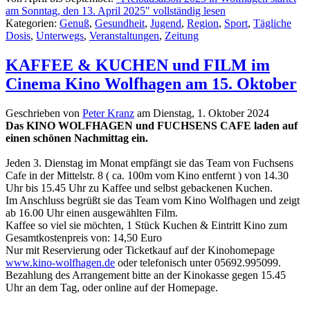
am Sonntag, den 13. April 2025" vollständig lesen
Kategorien:
Genuß
,
Gesundheit
,
Jugend
,
Region
,
Sport
,
Tägliche
Dosis
,
Unterwegs
,
Veranstaltungen
,
Zeitung
KAFFEE & KUCHEN und FILM im
Cinema Kino Wolfhagen am 15. Oktober
Geschrieben von
Peter Kranz
am
Dienstag, 1. Oktober 2024
Das KINO WOLFHAGEN und FUCHSENS CAFE laden auf
einen schönen Nachmittag ein.
Jeden 3. Dienstag im Monat empfängt sie das Team von Fuchsens
Cafe in der Mittelstr. 8 ( ca. 100m vom Kino entfernt ) von 14.30
Uhr bis 15.45 Uhr zu Kaffee und selbst gebackenen Kuchen.
Im Anschluss begrüßt sie das Team vom Kino Wolfhagen und zeigt
ab 16.00 Uhr einen ausgewählten Film.
Kaffee so viel sie möchten, 1 Stück Kuchen & Eintritt Kino zum
Gesamtkostenpreis von: 14,50 Euro
Nur mit Reservierung oder Ticketkauf auf der Kinohomepage
www.kino-wolfhagen.de
oder telefonisch unter 05692.995099.
Bezahlung des Arrangement bitte an der Kinokasse gegen 15.45
Uhr an dem Tag, oder online auf der Homepage.