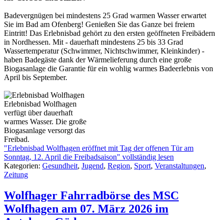
Badevergnügen bei mindestens 25 Grad warmen Wasser erwartet
Sie im Bad am Ofenberg! Genießen Sie das Ganze bei freiem
Eintritt! Das Erlebnisbad gehört zu den ersten geöffneten Freibädern
in Nordhessen. Mit - dauerhaft mindestens 25 bis 33 Grad
Wassertemperatur (Schwimmer, Nichtschwimmer, Kleinkinder) -
haben Badegäste dank der Wärmelieferung durch eine große
Biogasanlage die Garantie für ein wohlig warmes Badeerlebnis von
April bis September.
Erlebnisbad Wolfhagen
verfügt über dauerhaft
warmes Wasser. Die große
Biogasanlage versorgt das
Freibad.
"Erlebnisbad Wolfhagen eröffnet mit Tag der offenen Tür am
Sonntag, 12. April die Freibadsaison" vollständig lesen
Kategorien:
Gesundheit
,
Jugend
,
Region
,
Sport
,
Veranstaltungen
,
Zeitung
Wolfhager Fahrradbörse des MSC
Wolfhagen am 07. März 2026 im