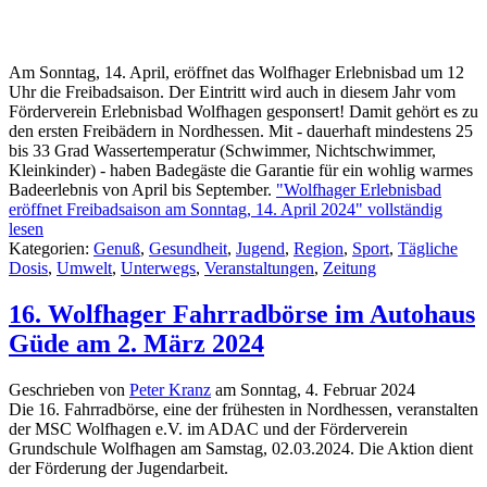
Am Sonntag, 14. April, eröffnet das Wolfhager Erlebnisbad um 12
Uhr die Freibadsaison. Der Eintritt wird auch in diesem Jahr vom
Förderverein Erlebnisbad Wolfhagen gesponsert! Damit gehört es zu
den ersten Freibädern in Nordhessen. Mit - dauerhaft mindestens 25
bis 33 Grad Wassertemperatur (Schwimmer, Nichtschwimmer,
Kleinkinder) - haben Badegäste die Garantie für ein wohlig warmes
Badeerlebnis von April bis September.
"Wolfhager Erlebnisbad
eröffnet Freibadsaison am Sonntag, 14. April 2024" vollständig
lesen
Kategorien:
Genuß
,
Gesundheit
,
Jugend
,
Region
,
Sport
,
Tägliche
Dosis
,
Umwelt
,
Unterwegs
,
Veranstaltungen
,
Zeitung
16. Wolfhager Fahrradbörse im Autohaus
Güde am 2. März 2024
Geschrieben von
Peter Kranz
am
Sonntag, 4. Februar 2024
Die 16. Fahrradbörse, eine der frühesten in Nordhessen, veranstalten
der MSC Wolfhagen e.V. im ADAC und der Förderverein
Grundschule Wolfhagen am Samstag, 02.03.2024. Die Aktion dient
der Förderung der Jugendarbeit.