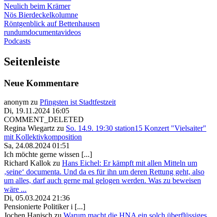
Neulich beim Krämer
Nös Bierdeckelkolumne
Röntgenblick auf Bettenhausen
rundumdocumentavideos
Podcasts
Seitenleiste
Neue Kommentare
anonym
zu
Pfingsten ist Stadtfestzeit
Di, 19.11.2024 16:05
COMMENT_DELETED
Regina Wiegartz
zu
So. 14.9. 19:30 station15 Konzert "Vielsaiter"
mit Kollektivkomposition
Sa, 24.08.2024 01:51
Ich möchte gerne wissen [...]
Richard Kallok
zu
Hans Eichel: Er kämpft mit allen Mitteln um
‚seine‘ documenta. Und da es für ihn um deren Rettung geht, also
um alles, darf auch gerne mal gelogen werden. Was zu beweisen
wäre ...
Di, 05.03.2024 21:36
Pensionierte Politiker i [...]
Jochen Hanisch
zu
Warum macht die HNA ein solch überflüssiges