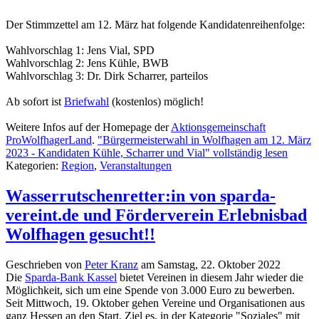
Der Stimmzettel am 12. März hat folgende Kandidatenreihenfolge:
Wahlvorschlag 1: Jens Vial, SPD
Wahlvorschlag 2: Jens Kühle, BWB
Wahlvorschlag 3: Dr. Dirk Scharrer, parteilos
Ab sofort ist
Briefwahl
(kostenlos) möglich!
Weitere Infos auf der Homepage der
Aktionsgemeinschaft
ProWolfhagerLand
.
"Bürgermeisterwahl in Wolfhagen am 12. März
2023 - Kandidaten Kühle, Scharrer und Vial" vollständig lesen
Kategorien:
Region
,
Veranstaltungen
Wasserrutschenretter:in von sparda-
vereint.de und Förderverein Erlebnisbad
Wolfhagen gesucht!!
Geschrieben von
Peter Kranz
am
Samstag, 22. Oktober 2022
Die
Sparda-Bank Kassel
bietet Vereinen in diesem Jahr wieder die
Möglichkeit, sich um eine Spende von 3.000 Euro zu bewerben.
Seit Mittwoch, 19. Oktober gehen Vereine und Organisationen aus
ganz Hessen an den Start. Ziel es, in der Kategorie "Soziales" mit