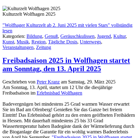
Kulturzelt Wolfhagen 2025
"Wolfhager Kulturzelt ab 2. Juni 2025 mit vielen Stars" vollständig
lesen
Kategorien:
Bildung
,
Genuß
,
Geräuschkulissen
,
Jugend
,
Kultur
,
Kunst
,
Musik
,
Region
,
Tägliche Dosis
,
Unterwegs
,
Veranstaltungen
,
Zeitung
Freibadsaison 2025 in Wolfhagen startet
am Sonntag, den 13. April 2025
Geschrieben von
Peter Kranz
am
Samstag, 29. März 2025
Am Sonntag, 13. April, startet um 12 Uhr die diesjährige
Freibadsaison im
Erlebnisbad Wolfhagen
Badevergnügen bei mindestens 25 Grad warmen Wasser erwartet
Sie im Bad am Ofenberg! Genießen Sie das Ganze bei freiem
Eintritt! Das Erlebnisbad gehört zu den ersten geöffneten Freibädern
in Hessen. Mit dauerhaft mindestens 25 bis 33 Grad
Wassertemperatur haben Badegäste dank der Wärmelieferung durch
die Bioganlage die Garantie für ein wohlig warmes Badeerlebnis
von April bis September.
"Freibadsaison 2025 in Wolfhagen startet