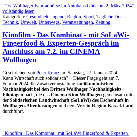
"16. Wolfhager Fahrradbörse im Autohaus Güde am 2. März 2024"
vollständig lesen
Kategorien:
Gesundheit
,
Jugend
,
Region
,
Sport
,
Tägliche Dosis
,
Technik
,
Umwelt
,
Unterwegs
,
Veranstaltungen
,
Zeitung
Kinofilm - Das Kombinat - mit SoLaWi-
Fingerfood & Experten-Gespräch im
Anschluss am 7.2. im CINEMA
Wolfhagen
Geschrieben von
Peter Kranz
am
Samstag, 27. Januar 2024
Kann Wirtschaft auch solidarisch? – Dieser Frage geht am 7.
Februar 2024 die Zusatzveranstaltung zur
ökonomischen
Nachhaltigkeit bei den Dritten Wolfhager Nachhaltigkeits-
Filmtagen
nach, die das
Cinema Kino Wolfhagen
gemeinsam mit
der
Solidarischen Landwirschaft (SoLaWi) des Eschenhofs in
Wolfhagen-Altenhasungen
und dem
Verein Region Kassel-Land
durchführt.
"Kinofilm - Das Kombinat - mit SoLaWi-Fingerfood & Experten-