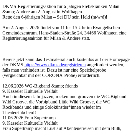
DKMS-Registrierungsaktion für 6-jähigen krebskranken Milan
&amp; Andere am 2. August in Wolfhagen
Rette den 6-jährigen Milan – Sei DU sein Held (m/w/d)!
Am 2. August 2026 findet von 11 bis 15 Uhr im Evangelischen
Gemeindezentrum, Hans-Staden-Straße 24, 34466 Wolfhagen eine
Registrierungssaktion für Milan & Andere statt.
Bereits jetzt kann das Testmaterial auch kostenlos auf der Homepage
der DKMS
https://www.dkms.de/registrieren
angefordert werden,
falls man verhindert ist. Dazu ist nur eine Speichelprobe
(vergleichbar mit der CORONA-Probe) erforderlich.
12.06.2026 WG-Bigband &amp; friends
9. Kasseler Kulturelle Vielfalt
Auch in diesem Jahr jazzen, rocken und grooven die WG-Bigband
Wild Groove, die Vorbigband Little Wild Groove, die WG
Rockbands und einige Solokünstler*innen wieder im
Theaterstübchen!!
11.06.2026 Frau Supertramp
9. Kasseler Kulturelle Vielfalt
Frau Supertramp macht Lust auf Abenteuerreisen mit dem Bulli,