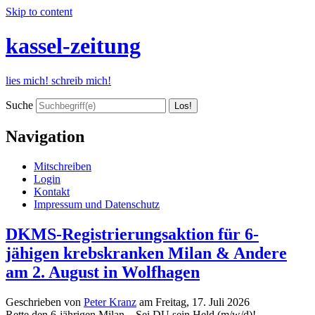
Skip to content
kassel-zeitung
lies mich! schreib mich!
Suche
Navigation
Mitschreiben
Login
Kontakt
Impressum und Datenschutz
DKMS-Registrierungsaktion für 6-
jähigen krebskranken Milan & Andere
am 2. August in Wolfhagen
Geschrieben von
Peter Kranz
am
Freitag, 17. Juli 2026
Rette den 6-jährigen Milan – Sei DU sein Held (m/w/d)!