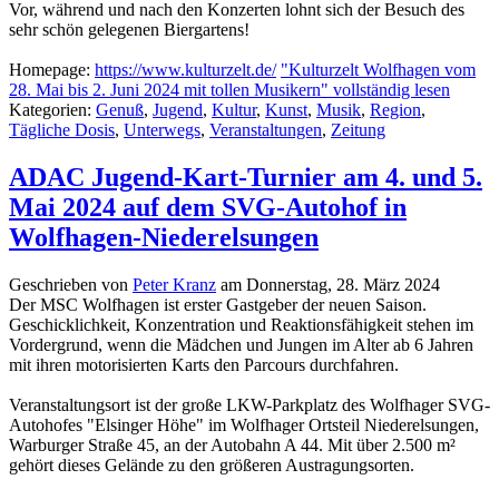
Vor, während und nach den Konzerten lohnt sich der Besuch des
sehr schön gelegenen Biergartens!
Homepage:
https://www.kulturzelt.de/
"Kulturzelt Wolfhagen vom
28. Mai bis 2. Juni 2024 mit tollen Musikern" vollständig lesen
Kategorien:
Genuß
,
Jugend
,
Kultur
,
Kunst
,
Musik
,
Region
,
Tägliche Dosis
,
Unterwegs
,
Veranstaltungen
,
Zeitung
ADAC Jugend-Kart-Turnier am 4. und 5.
Mai 2024 auf dem SVG-Autohof in
Wolfhagen-Niederelsungen
Geschrieben von
Peter Kranz
am
Donnerstag, 28. März 2024
Der MSC Wolfhagen ist erster Gastgeber der neuen Saison.
Geschicklichkeit, Konzentration und Reaktionsfähigkeit stehen im
Vordergrund, wenn die Mädchen und Jungen im Alter ab 6 Jahren
mit ihren motorisierten Karts den Parcours durchfahren.
Veranstaltungsort ist der große LKW-Parkplatz des Wolfhager SVG-
Autohofes "Elsinger Höhe" im Wolfhager Ortsteil Niederelsungen,
Warburger Straße 45, an der Autobahn A 44. Mit über 2.500 m²
gehört dieses Gelände zu den größeren Austragungsorten.