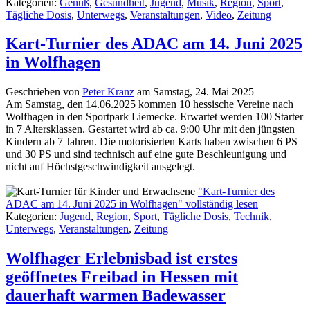
Kategorien:
Genuß
,
Gesundheit
,
Jugend
,
Musik
,
Region
,
Sport
,
Tägliche Dosis
,
Unterwegs
,
Veranstaltungen
,
Video
,
Zeitung
Kart-Turnier des ADAC am 14. Juni 2025
in Wolfhagen
Geschrieben von
Peter Kranz
am
Samstag, 24. Mai 2025
Am Samstag, den 14.06.2025 kommen 10 hessische Vereine nach
Wolfhagen in den Sportpark Liemecke. Erwartet werden 100 Starter
in 7 Altersklassen. Gestartet wird ab ca. 9:00 Uhr mit den jüngsten
Kindern ab 7 Jahren. Die motorisierten Karts haben zwischen 6 PS
und 30 PS und sind technisch auf eine gute Beschleunigung und
nicht auf Höchstgeschwindigkeit ausgelegt.
"Kart-Turnier des
ADAC am 14. Juni 2025 in Wolfhagen" vollständig lesen
Kategorien:
Jugend
,
Region
,
Sport
,
Tägliche Dosis
,
Technik
,
Unterwegs
,
Veranstaltungen
,
Zeitung
Wolfhager Erlebnisbad ist erstes
geöffnetes Freibad in Hessen mit
dauerhaft warmen Badewasser