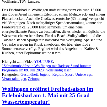
Wolfhagen/TSV Landau.
Das Erlebnisbad in Wolfhagen umfasst insgesamt ein rund 15.000
qm großes Areal mit einem Erlebnis-, einem Mehrzweck- und einem
Planschbecken. Auch die Großwasserrutsche (35 m lang) verspricht
viel Vergnügen. Nach mehrjähriger Spendensammlung konnte der
Förderverein ca. 25.000 Euro sammeln, um eine neue
energieeffiziente Pumpe zu beschaffen, die es wieder ermöglicht, die
Wasserrutsche zu betreiben. Für das Beach-Volleyballfeld und die
Torwand stehen Sportgeräte kostenlos zur Verfügung. Speisen und
Getränke werden im Kiosk angeboten, der über eine große
Sonnenterrasse verfügt. Ergänzt wird das Angebot mit Kaffee &
Kuchen, einer Popkornmaschine u.v.m.
Hier geht zum Video
YOUTUBE
.
"Schwimmbadfest in Wolfhagen mit Badespaß und buntem
Programm am 09. Juli 2023" vollständig lesen
Kategorien:
Gesundheit
,
Jugend
,
Region
,
Sport
,
Unterwegs
,
Veranstaltungen
,
Zeitung
Wolfhagen eröffnet Freibadsaison im
Erlebnisbad am 1. Mai mit 25 Grad
Wassertemperatur!