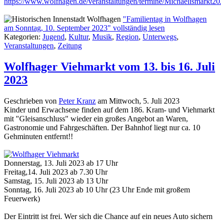
https://www.wolfhagen.de/veranstaltungen/termine/Michaelismarkt2
"Familientag in Wolfhagen
am Sonntag, 10. September 2023" vollständig lesen
Kategorien:
Jugend
,
Kultur
,
Musik
,
Region
,
Unterwegs
,
Veranstaltungen
,
Zeitung
Wolfhager Viehmarkt vom 13. bis 16. Juli
2023
Geschrieben von
Peter Kranz
am
Mittwoch, 5. Juli 2023
Kinder und Erwachsene finden auf dem 186. Kram- und Viehmarkt
mit "Gleisanschluss" wieder ein großes Angebot an Waren,
Gastronomie und Fahrgeschäften. Der Bahnhof liegt nur ca. 10
Gehminuten entfernt!!
Donnerstag, 13. Juli 2023 ab 17 Uhr
Freitag,14. Juli 2023 ab 7.30 Uhr
Samstag, 15. Juli 2023 ab 13 Uhr
Sonntag, 16. Juli 2023 ab 10 Uhr (23 Uhr Ende mit großem
Feuerwerk)
Der Eintritt ist frei. Wer sich die Chance auf ein neues Auto sichern