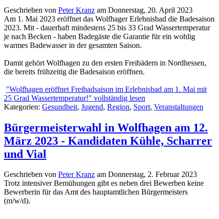
Geschrieben von
Peter Kranz
am
Donnerstag, 20. April 2023
Am 1. Mai 2023 eröffnet das Wolfhager Erlebnisbad die Badesaison
2023. Mit - dauerhaft mindestens 25 bis 33 Grad Wassertemperatur
je nach Becken - haben Badegäste die Garantie für ein wohlig
warmes Badewasser in der gesamten Saison.
Damit gehört Wolfhagen zu den ersten Freibädern in Nordhessen,
die bereits frühzeitig die Badesaison eröffnen.
"Wolfhagen eröffnet Freibadsaison im Erlebnisbad am 1. Mai mit
25 Grad Wassertemperatur!" vollständig lesen
Kategorien:
Gesundheit
,
Jugend
,
Region
,
Sport
,
Veranstaltungen
Bürgermeisterwahl in Wolfhagen am 12.
März 2023 - Kandidaten Kühle, Scharrer
und Vial
Geschrieben von
Peter Kranz
am
Donnerstag, 2. Februar 2023
Trotz intensiver Bemühungen gibt es neben drei Bewerben keine
Bewerberin für das Amt des hauptamtlichen Bürgermeisters
(m/w/d).