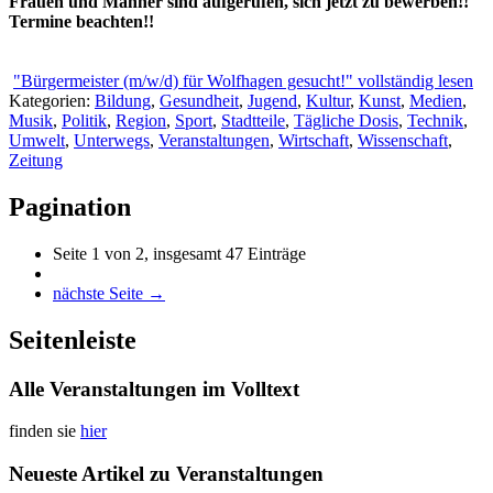
Frauen und Männer sind aufgerufen, sich jetzt zu bewerben!!
Termine beachten!!
"Bürgermeister (m/w/d) für Wolfhagen gesucht!" vollständig lesen
Kategorien:
Bildung
,
Gesundheit
,
Jugend
,
Kultur
,
Kunst
,
Medien
,
Musik
,
Politik
,
Region
,
Sport
,
Stadtteile
,
Tägliche Dosis
,
Technik
,
Umwelt
,
Unterwegs
,
Veranstaltungen
,
Wirtschaft
,
Wissenschaft
,
Zeitung
Pagination
Seite 1 von 2, insgesamt 47 Einträge
nächste Seite →
Seitenleiste
Alle Veranstaltungen im Volltext
finden sie
hier
Neueste Artikel zu Veranstaltungen