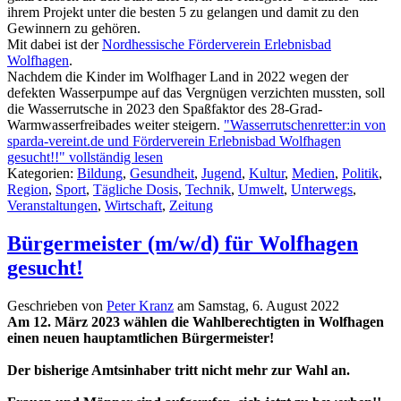
ihrem Projekt unter die besten 5 zu gelangen und damit zu den
Gewinnern zu gehören.
Mit dabei ist der
Nordhessische Förderverein Erlebnisbad
Wolfhagen
.
Nachdem die Kinder im Wolfhager Land in 2022 wegen der
defekten Wasserpumpe auf das Vergnügen verzichten mussten, soll
die Wasserrutsche in 2023 den Spaßfaktor des 28-Grad-
Warmwasserfreibades weiter steigern.
"Wasserrutschenretter:in von
sparda-vereint.de und Förderverein Erlebnisbad Wolfhagen
gesucht!!" vollständig lesen
Kategorien:
Bildung
,
Gesundheit
,
Jugend
,
Kultur
,
Medien
,
Politik
,
Region
,
Sport
,
Tägliche Dosis
,
Technik
,
Umwelt
,
Unterwegs
,
Veranstaltungen
,
Wirtschaft
,
Zeitung
Bürgermeister (m/w/d) für Wolfhagen
gesucht!
Geschrieben von
Peter Kranz
am
Samstag, 6. August 2022
Am 12. März 2023 wählen die Wahlberechtigten in Wolfhagen
einen neuen hauptamtlichen Bürgermeister!
Der bisherige Amtsinhaber tritt nicht mehr zur Wahl an.