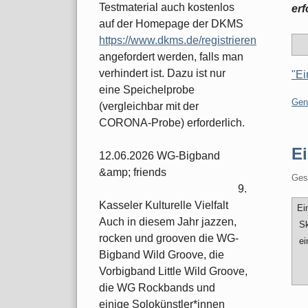
Testmaterial auch kostenlos
erf
auf der Homepage der DKMS
https://www.dkms.de/registrieren
angefordert werden, falls man
verhindert ist. Dazu ist nur
"Ei
eine Speichelprobe
Kate
Gen
(vergleichbar mit der
CORONA-Probe) erforderlich.
Ei
12.06.2026 WG-Bigband
&amp; friends
Ges
9.
Kasseler Kulturelle Vielfalt
Ei
Auch in diesem Jahr jazzen,
Sk
rocken und grooven die WG-
ei
Bigband Wild Groove, die
Vorbigband Little Wild Groove,
die WG Rockbands und
einige Solokünstler*innen