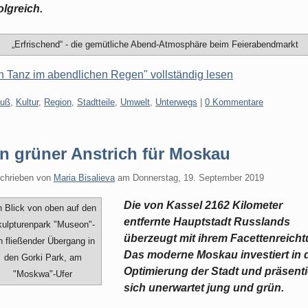
olgreich.
„Erfrischend“ - die gemütliche Abend-Atmosphäre beim Feierabendmarkt
n Tanz im abendlichen Regen" vollständig lesen
gorien:
uß
,
Kultur
,
Region
,
Stadtteile
,
Umwelt
,
Unterwegs
|
0 Kommentare
n grüner Anstrich für Moskau
chrieben von
Maria Bisalieva
am
Donnerstag, 19. September 2019
Die von Kassel 2162 Kilometer
n Blick von oben auf den
entfernte Hauptstadt Russlands
ulpturenpark "Museon"-
überzeugt mit ihrem Facettenreich
n fließender Übergang in
Das moderne Moskau investiert in 
den Gorki Park, am
Optimierung der Stadt und präsenti
"Moskwa"-Ufer
sich unerwartet jung und grün.