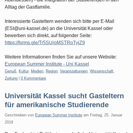
Alltag der Gastfamilie.
Interessierte Gasteltern wenden sich bitte per E-Mail
(ESI@uni-kassel.de) an die Universität Kassel oder
bewerben sich direkt, auf folgender Seite:
https://forms.gle/Tr5SUroMSTRoTyjZ9
Weitere Informationen finden Sie auf unsere Website:
European Summer Institute - Uni Kassel
Kategorien:
Genuß
,
Kultur
,
Medien
,
Region
,
Veranstaltungen
,
Wissenschaft
,
Zeitung
|
0 Kommentare
Universität Kassel sucht Gasteltern
für amerikanische Studierende
Geschrieben von
European Summer Institute
am
Freitag, 25. Januar
2019