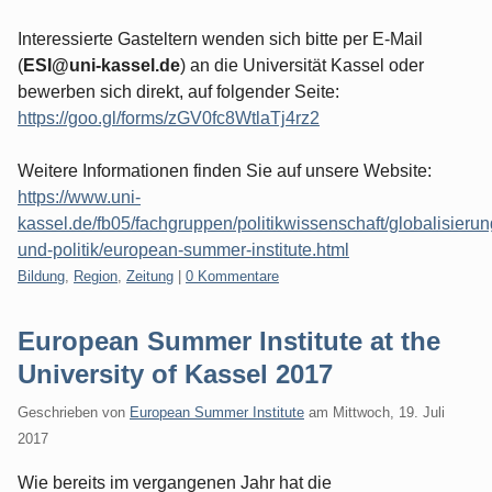
Interessierte Gasteltern wenden sich bitte per E-Mail
(
ESI@uni-kassel.de
) an die Universität Kassel oder
bewerben sich direkt, auf folgender Seite:
https://goo.gl/forms/zGV0fc8WtlaTj4rz2
Weitere Informationen finden Sie auf unsere Website:
https://www.uni-
kassel.de/fb05/fachgruppen/politikwissenschaft/globalisierun
und-politik/european-summer-institute.html
Kategorien:
Bildung
,
Region
,
Zeitung
|
0 Kommentare
European Summer Institute at the
University of Kassel 2017
Geschrieben von
European Summer Institute
am
Mittwoch, 19. Juli
2017
Wie bereits im vergangenen Jahr hat die