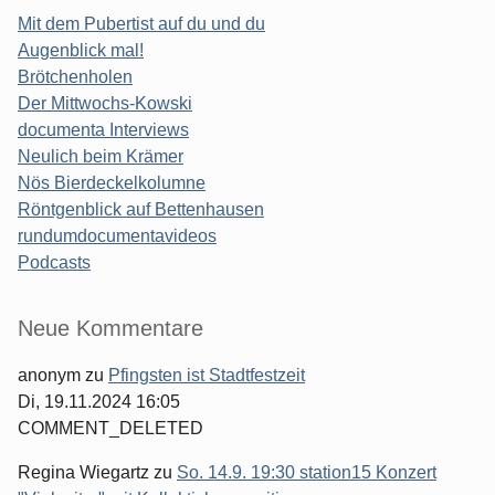
Mit dem Pubertist auf du und du
Augenblick mal!
Brötchenholen
Der Mittwochs-Kowski
documenta Interviews
Neulich beim Krämer
Nös Bierdeckelkolumne
Röntgenblick auf Bettenhausen
rundumdocumentavideos
Podcasts
Seitenleiste
Neue Kommentare
anonym
zu
Pfingsten ist Stadtfestzeit
Di, 19.11.2024 16:05
COMMENT_DELETED
Regina Wiegartz
zu
So. 14.9. 19:30 station15 Konzert