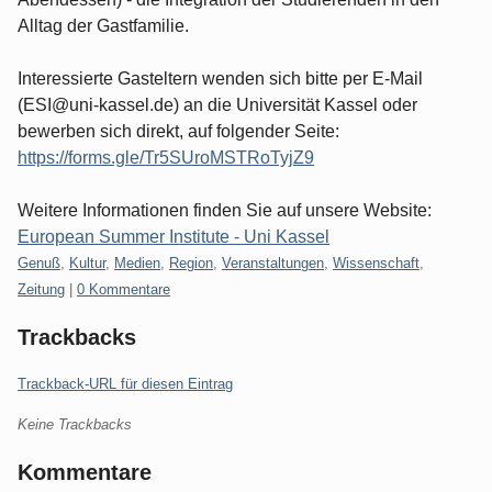
Alltag der Gastfamilie.
Interessierte Gasteltern wenden sich bitte per E-Mail
(ESI@uni-kassel.de) an die Universität Kassel oder
bewerben sich direkt, auf folgender Seite:
https://forms.gle/Tr5SUroMSTRoTyjZ9
Weitere Informationen finden Sie auf unsere Website:
European Summer Institute - Uni Kassel
Kategorien:
Genuß
,
Kultur
,
Medien
,
Region
,
Veranstaltungen
,
Wissenschaft
,
Zeitung
|
0 Kommentare
Trackbacks
Trackback-URL für diesen Eintrag
Keine Trackbacks
Kommentare