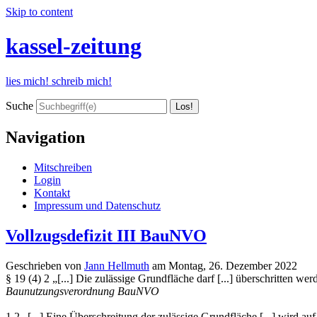
Skip to content
kassel-zeitung
lies mich! schreib mich!
Suche
Navigation
Mitschreiben
Login
Kontakt
Impressum und Datenschutz
Vollzugsdefizit III BauNVO
Geschrieben von
Jann Hellmuth
am
Montag, 26. Dezember 2022
§ 19 (4) 2 „[...] Die zulässige Grundfläche darf [...] überschritten we
Baunutzungsverordnung BauNVO
1.2 „[...] Eine Überschreitung der zulässige Grundfläche [...] wird a