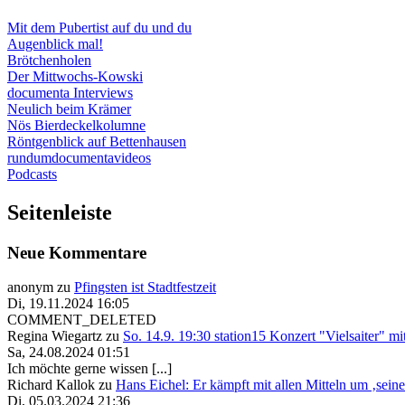
Mit dem Pubertist auf du und du
Augenblick mal!
Brötchenholen
Der Mittwochs-Kowski
documenta Interviews
Neulich beim Krämer
Nös Bierdeckelkolumne
Röntgenblick auf Bettenhausen
rundumdocumentavideos
Podcasts
Seitenleiste
Neue Kommentare
anonym
zu
Pfingsten ist Stadtfestzeit
Di, 19.11.2024 16:05
COMMENT_DELETED
Regina Wiegartz
zu
So. 14.9. 19:30 station15 Konzert "Vielsaiter" m
Sa, 24.08.2024 01:51
Ich möchte gerne wissen [...]
Richard Kallok
zu
Hans Eichel: Er kämpft mit allen Mitteln um ‚sein
Di, 05.03.2024 21:36