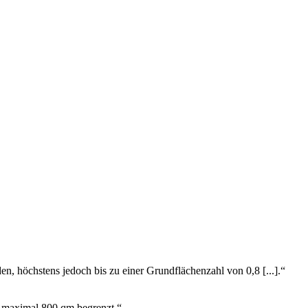
rden, höchstens jedoch bis zu einer Grundflächenzahl von 0,8 [...].“
uf maximal 800 qm begrenzt.“