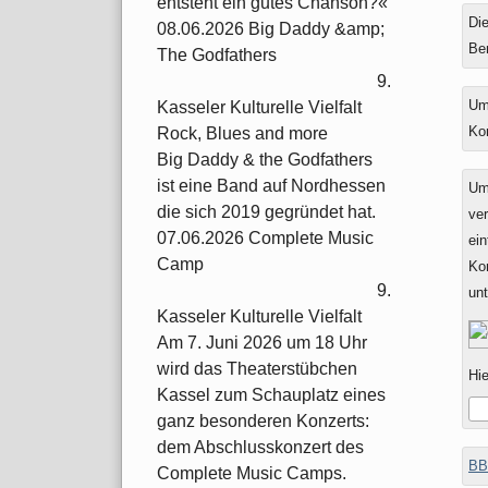
entsteht ein gutes Chanson?«
Die
08.06.2026 Big Daddy &amp;
Be
The Godfathers
9.
Um
Kasseler Kulturelle Vielfalt
Ko
Rock, Blues and more
Big Daddy & the Godfathers
ist eine Band auf Nordhessen
Um
die sich 2019 gegründet hat.
ver
07.06.2026 Complete Music
ein
Camp
Ko
9.
un
Kasseler Kulturelle Vielfalt
Am 7. Juni 2026 um 18 Uhr
wird das Theaterstübchen
Hie
Kassel zum Schauplatz eines
ganz besonderen Konzerts:
dem Abschlusskonzert des
BB
Complete Music Camps.