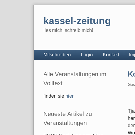
Skip
to
kassel-zeitung
content
lies mich! schreib mich!
Navigation
Mitschreiben
Login
Kontakt
Im
Seitenleiste
K
Alle Veranstaltungen im
Volltext
Ges
finden sie
hier
Tja
Neueste Artikel zu
her
Veranstaltungen
der
Wo