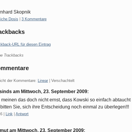
nhard Skopnik
gorien:
liche Dosis
|
3 Kommentare
ackbacks
ckback-URL für diesen Eintrag
ne Trackbacks
ommentare
icht der Kommentare:
Linear
| Verschachtelt
rsinds am
Mittwoch, 23. September 2009
:
 meinen das doch nicht ernst, dass Kowski so einfach abtaucht 
 bitten Sie, sich ihre Entscheidung noch einmal zu überlegen!!!
16
|
Link
|
Antwort
lmut am
Mittwoch, 23. September 2009
: