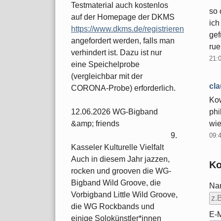
Testmaterial auch kostenlos
so 
auf der Homepage der DKMS
ich
https://www.dkms.de/registrieren
gef
angefordert werden, falls man
rue
verhindert ist. Dazu ist nur
21:
eine Speichelprobe
(vergleichbar mit der
cla
CORONA-Probe) erforderlich.
Kow
phi
12.06.2026 WG-Bigband
wie
&amp; friends
9.
09:
Kasseler Kulturelle Vielfalt
Auch in diesem Jahr jazzen,
Ko
rocken und grooven die WG-
Bigband Wild Groove, die
Na
Vorbigband Little Wild Groove,
die WG Rockbands und
E-M
einige Solokünstler*innen