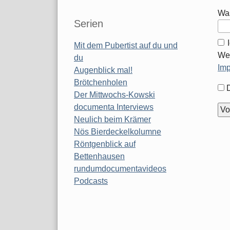
Was
Serien
Mit dem Pubertist auf du und
Wei
du
Im
Augenblick mal!
Brötchenholen
For
Der Mittwochs-Kowski
Opt
documenta Interviews
Neulich beim Krämer
Nös Bierdeckelkolumne
Röntgenblick auf
Bettenhausen
rundumdocumentavideos
Podcasts