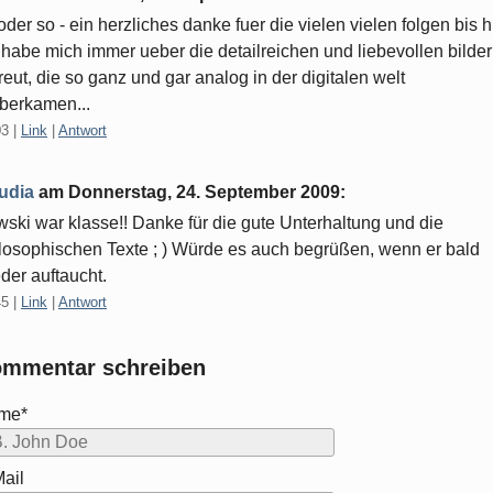
oder so - ein herzliches danke fuer die vielen vielen folgen bis hi
 habe mich immer ueber die detailreichen und liebevollen bilder
reut, die so ganz und gar analog in der digitalen welt
berkamen...
03
|
Link
|
Antwort
udia
am
Donnerstag, 24. September 2009
:
ski war klasse!! Danke für die gute Unterhaltung und die
losophischen Texte ; ) Würde es auch begrüßen, wenn er bald
der auftaucht.
45
|
Link
|
Antwort
mmentar schreiben
me*
ail