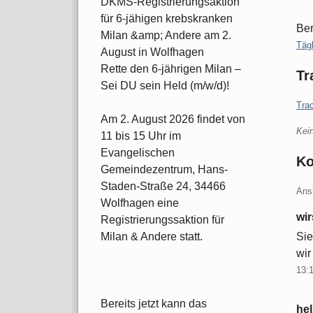
DKMS-Registrierungsaktion
für 6-jähigen krebskranken
Ber
Milan &amp; Andere am 2.
Kate
Täg
August in Wolfhagen
Rette den 6-jährigen Milan –
Tr
Sei DU sein Held (m/w/d)!
Tra
Am 2. August 2026 findet von
Kei
11 bis 15 Uhr im
Evangelischen
K
Gemeindezentrum, Hans-
Staden-Straße 24, 34466
Ans
Wolfhagen eine
wi
Registrierungssaktion für
Sie
Milan & Andere statt.
wir
13:
Bereits jetzt kann das
he