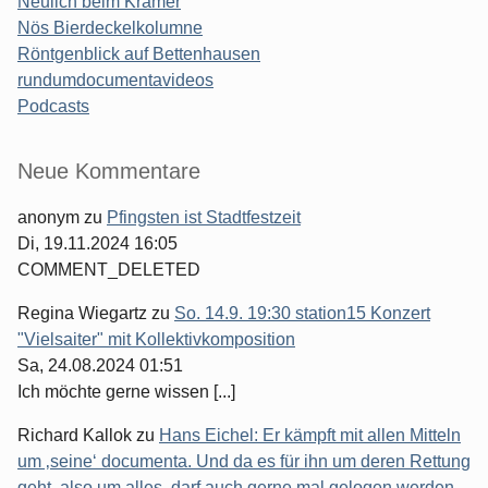
Neulich beim Krämer
Nös Bierdeckelkolumne
Röntgenblick auf Bettenhausen
rundumdocumentavideos
Podcasts
Seitenleiste
Neue Kommentare
anonym
zu
Pfingsten ist Stadtfestzeit
Di, 19.11.2024 16:05
COMMENT_DELETED
Regina Wiegartz
zu
So. 14.9. 19:30 station15 Konzert
"Vielsaiter" mit Kollektivkomposition
Sa, 24.08.2024 01:51
Ich möchte gerne wissen [...]
Richard Kallok
zu
Hans Eichel: Er kämpft mit allen Mitteln
um ‚seine‘ documenta. Und da es für ihn um deren Rettung
geht, also um alles, darf auch gerne mal gelogen werden.