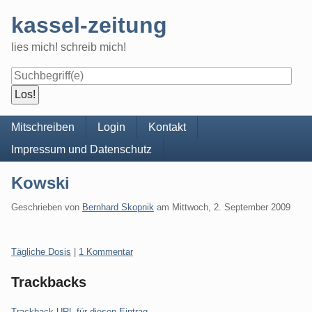
Skip
kassel-zeitung
to
content
lies mich! schreib mich!
Navigation
Mitschreiben
Login
Kontakt
Impressum und Datenschutz
Kowski
Geschrieben von
Bernhard Skopnik
am
Mittwoch, 2. September 2009
Kategorien:
Tägliche Dosis
|
1 Kommentar
Trackbacks
Trackback-URL für diesen Eintrag