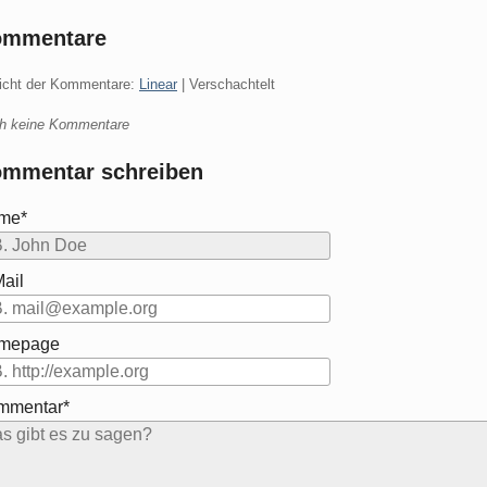
ommentare
icht der Kommentare:
Linear
| Verschachtelt
h keine Kommentare
mmentar schreiben
me*
ail
mepage
mmentar*