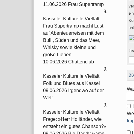
11.06.2026 Frau Supertramp
ver
9.
ein
Kasseler Kulturelle Vielfalt
Ko
Frau Supertramp macht Lust
un
auf Abenteuerreisen mit dem
Bulli, Süden und das Meer,
Whisky sowie kleine und
Hie
große Lieben.
10.06.2026 Chattenclub
9.
BB
Kasseler Kulturelle Vielfalt
Folk und Blues aus Kassel
Was
09.06.2026 Irgendwo auf der
Welt
9.
Kasseler Kulturelle Vielfalt
Wei
Frage: »Herr Holländer, wie
Im
entsteht ein gutes Chanson?«
For
08.06.2026 Big Daddy &amp;