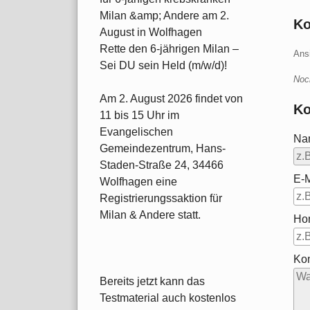
Milan &amp; Andere am 2.
K
August in Wolfhagen
Rette den 6-jährigen Milan –
Ans
Sei DU sein Held (m/w/d)!
Noc
Am 2. August 2026 findet von
Ko
11 bis 15 Uhr im
Evangelischen
Na
Gemeindezentrum, Hans-
Staden-Straße 24, 34466
E-M
Wolfhagen eine
Registrierungssaktion für
Milan & Andere statt.
Ho
Ko
Bereits jetzt kann das
Testmaterial auch kostenlos