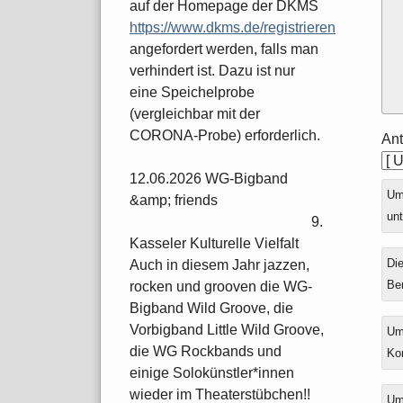
auf der Homepage der DKMS
https://www.dkms.de/registrieren
angefordert werden, falls man
verhindert ist. Dazu ist nur
eine Speichelprobe
(vergleichbar mit der
CORONA-Probe) erforderlich.
Ant
12.06.2026 WG-Bigband
Ums
&amp; friends
unt
9.
Kasseler Kulturelle Vielfalt
Die
Auch in diesem Jahr jazzen,
Be
rocken und grooven die WG-
Bigband Wild Groove, die
Vorbigband Little Wild Groove,
Um
die WG Rockbands und
Ko
einige Solokünstler*innen
wieder im Theaterstübchen!!
Um