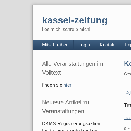
Skip
to
kassel-zeitung
content
lies mich! schreib mich!
Navigation
Mitschreiben
Login
Kontakt
Im
Seitenleiste
K
Alle Veranstaltungen im
Volltext
Ges
finden sie
hier
Kate
Täg
Neueste Artikel zu
Tr
Veranstaltungen
Tra
DKMS-Registrierungsaktion
Kei
für 6-jähigen krebskranken