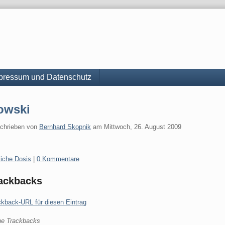
pressum und Datenschutz
owski
chrieben von
Bernhard Skopnik
am
Mittwoch, 26. August 2009
gorien:
liche Dosis
|
0 Kommentare
ackbacks
ckback-URL für diesen Eintrag
ne Trackbacks