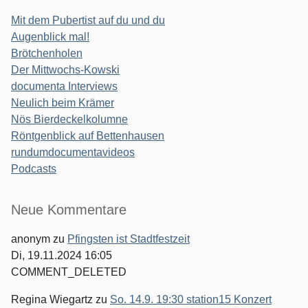
Mit dem Pubertist auf du und du
Augenblick mal!
Brötchenholen
Der Mittwochs-Kowski
documenta Interviews
Neulich beim Krämer
Nös Bierdeckelkolumne
Röntgenblick auf Bettenhausen
rundumdocumentavideos
Podcasts
Seitenleiste
Neue Kommentare
anonym
zu
Pfingsten ist Stadtfestzeit
Di, 19.11.2024 16:05
COMMENT_DELETED
Regina Wiegartz
zu
So. 14.9. 19:30 station15 Konzert