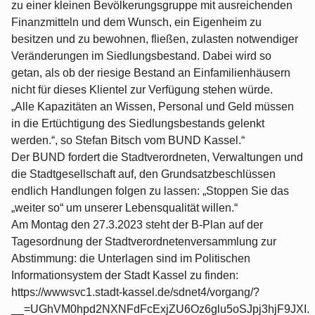
zu einer kleinen Bevölkerungsgruppe mit ausreichenden
Finanzmitteln und dem Wunsch, ein Eigenheim zu
besitzen und zu bewohnen, fließen, zulasten notwendiger
Veränderungen im Siedlungsbestand. Dabei wird so
getan, als ob der riesige Bestand an Einfamilienhäusern
nicht für dieses Klientel zur Verfügung stehen würde.
„Alle Kapazitäten an Wissen, Personal und Geld müssen
in die Ertüchtigung des Siedlungsbestands gelenkt
werden.“, so Stefan Bitsch vom BUND Kassel.“
Der BUND fordert die Stadtverordneten, Verwaltungen und
die Stadtgesellschaft auf, den Grundsatzbeschlüssen
endlich Handlungen folgen zu lassen: „Stoppen Sie das
„weiter so“ um unserer Lebensqualität willen.“
Am Montag den 27.3.2023 steht der B-Plan auf der
Tagesordnung der Stadtverordnetenversammlung zur
Abstimmung: die Unterlagen sind im Politischen
Informationsystem der Stadt Kassel zu finden:
https://wwwsvc1.stadt-kassel.de/sdnet4/vorgang/?
__=UGhVM0hpd2NXNFdFcExjZU6Oz6glu5oSJpj3hjF9JXI.