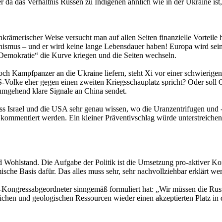
ber da das Verhältnis Russen zu Indigenen ähnlich wie in der Ukraine i
inkrämerischer Weise versucht man auf allen Seiten finanzielle Vorteile
unismus – und er wird keine lange Lebensdauer haben! Europa wird se
e Demokratie“ die Kurve kriegen und die Seiten wechseln.
Kampfpanzer an die Ukraine liefern, steht Xi vor einer schwierigen Ü
lke eher gegen einen zweiten Kriegsschauplatz spricht? Oder soll Ch
umgehend klare Signale an China sendet.
dass Israel und die USA sehr genau wissen, wo die Uranzentrifugen und 
kommentiert werden. Ein kleiner Präventivschlag würde unterstreichen, 
nd Wohlstand. Die Aufgabe der Politik ist die Umsetzung pro-aktiver Ko
he Basis dafür. Das alles muss sehr, sehr nachvollziehbar erklärt we
US-Kongressabgeordneter sinngemäß formuliert hat: „Wir müssen die Rus
tlichen und geologischen Ressourcen wieder einen akzeptierten Platz 