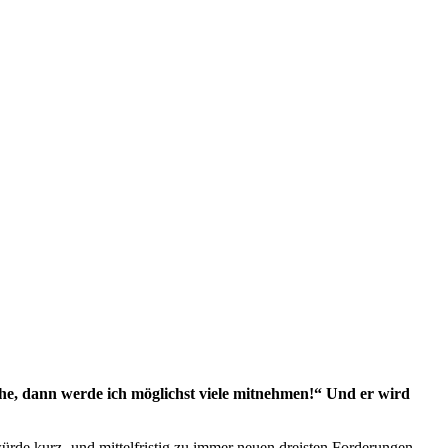
he, dann werde ich möglichst viele mitnehmen!“ Und er wird
würde kurz- und mittelfristig zu immer neuen dreisten Forderungen