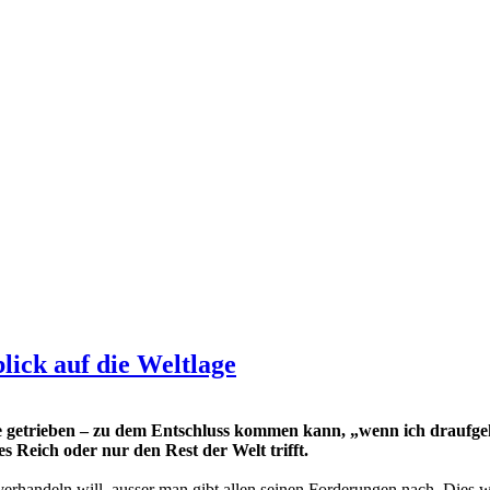
lick auf die Weltlage
ge getrieben – zu dem Entschluss kommen kann, „wenn ich draufge
es Reich oder nur den Rest der Welt trifft.
 verhandeln will, ausser man gibt allen seinen Forderungen nach. Dies 