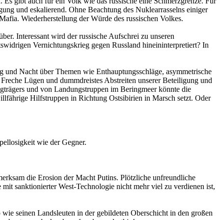
. Es gibt auch für ein Volk wie das russische eine Schmerzgrenze. Für
ng und eskalierend. Ohne Beachtung des Nuklearrasselns einiger
Mafia. Wiederherstellung der Würde des russischen Volkes.
ber. Interessant wird der russische Aufschrei zu unseren
tswidrigen Vernichtungskrieg gegen Russland hineininterpretiert? In
t Tag und Nacht über Themen wie Enthauptungsschläge, asymmetrische
. Freche Lügen und dummdreistes Abstreiten unserer Beteiligung und
zeugträgers und von Landungstruppen im Beringmeer könnte die
illfährige Hilfstruppen in Richtung Ostsibirien in Marsch setzt. Oder
pellosigkeit wie der Gegner.
erksam die Erosion der Macht Putins. Plötzliche unfreundliche
it sanktionierter West-Technologie nicht mehr viel zu verdienen ist,
wie seinen Landsleuten in der gebildeten Oberschicht in den großen