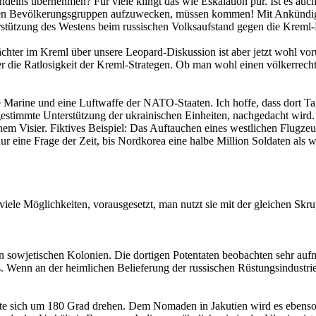
delns übernehmen? Für viele klingt das wie Eskalation pur. Ist es auch
iden Bevölkerungsgruppen aufzuwecken, müssen kommen! Mit Ankündigu
stützung des Westens beim russischen Volksaufstand gegen die Kreml-
chter im Kreml über unsere Leopard-Diskussion ist aber jetzt wohl vorü
her die Ratlosigkeit der Kreml-Strategen. Ob man wohl einen völkerrech
eine Marine und eine Luftwaffe der NATO-Staaten. Ich hoffe, dass dor
estimmte Unterstützung der ukrainischen Einheiten, nachgedacht wird
enem Visier. Fiktives Beispiel: Das Auftauchen eines westlichen Flug
ur eine Frage der Zeit, bis Nordkorea eine halbe Million Soldaten als w
viele Möglichkeiten, vorausgesetzt, man nutzt sie mit der gleichen Skru
sowjetischen Kolonien. Die dortigen Potentaten beobachten sehr aufm
Wenn an der heimlichen Belieferung der russischen Rüstungsindustrie m
te sich um 180 Grad drehen. Dem Nomaden in Jakutien wird es ebenso 