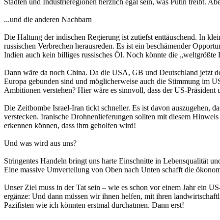
Städten und Industrieregionen herzlich egal sein, was Putin treibt. A
...und die anderen Nachbarn
Die Haltung der indischen Regierung ist zutiefst enttäuschend. In kle
russischen Verbrechen herausreden. Es ist ein beschämender Opport
Indien auch kein billiges russisches Öl. Noch könnte die „weltgrößt
Dann wäre da noch China. Da die USA, GB und Deutschland jetzt doch 
Europa gebunden sind und möglicherweise auch die Stimmung im US-Vo
Ambitionen verstehen? Hier wäre es sinnvoll, dass der US-Präsident 
Die Zeitbombe Israel-Iran tickt schneller. Es ist davon auszugehen, 
verstecken. Iranische Drohnenlieferungen sollten mit diesem Hinweis 
erkennen können, dass ihm geholfen wird!
Und was wird aus uns?
Stringentes Handeln bringt uns harte Einschnitte in Lebensqualität u
Eine massive Umverteilung von Oben nach Unten schafft die ökonomisc
Unser Ziel muss in der Tat sein – wie es schon vor einem Jahr ein 
ergänze: Und dann müssen wir ihnen helfen, mit ihren landwirtschaf
Pazifisten wie ich könnten erstmal durchatmen. Dann erst!