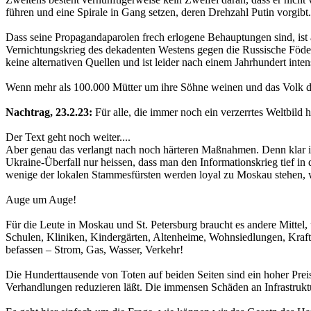
führen und eine Spirale in Gang setzen, deren Drehzahl Putin vorgibt.
Dass seine Propagandaparolen frech erlogene Behauptungen sind, ist 
Vernichtungskrieg des dekadenten Westens gegen die Russische Födera
keine alternativen Quellen und ist leider nach einem Jahrhundert in
Wenn mehr als 100.000 Mütter um ihre Söhne weinen und das Volk denn
Nachtrag, 23.2.23:
Für alle, die immer noch ein verzerrtes Weltbild 
Der Text geht noch weiter....
Aber genau das verlangt nach noch härteren Maßnahmen. Denn klar ist
Ukraine-Überfall nur heissen, dass man den Informationskrieg tief in 
wenige der lokalen Stammesfürsten werden loyal zu Moskau stehen, w
Auge um Auge!
Für die Leute in Moskau und St. Petersburg braucht es andere Mittel
Schulen, Kliniken, Kindergärten, Altenheime, Wohnsiedlungen, Kraftw
befassen – Strom, Gas, Wasser, Verkehr!
Die Hunderttausende von Toten auf beiden Seiten sind ein hoher Preis
Verhandlungen reduzieren läßt. Die immensen Schäden an Infrastrukt