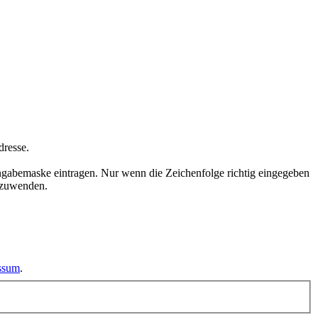
dresse.
ngabemaske eintragen. Nur wenn die Zeichenfolge richtig eingegeben
nzuwenden.
essum
.