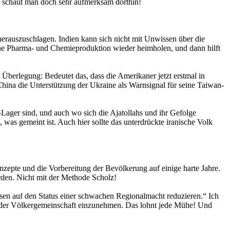
st, schaut man doch sehr aufmerksam dorthin!
 herauszuschlagen. Indien kann sich nicht mit Unwissen über die
ine Pharma- und Chemieproduktion wieder heimholen, und dann hilft
berlegung: Bedeutet das, dass die Amerikaner jetzt erstmal in
ina die Unterstützung der Ukraine als Warnsignal für seine Taiwan-
-Lager sind, und auch wo sich die Ajatollahs und ihr Gefolge
was gemeint ist. Auch hier sollte das unterdrückte iranische Volk
nzepte und die Vorbereitung der Bevölkerung auf einige harte Jahre.
rden. Nicht mit der Methode Scholz!
sen auf den Status einer schwachen Regionalmacht reduzieren.“ Ich
in der Völkergemeinschaft einzunehmen. Das lohnt jede Mühe! Und