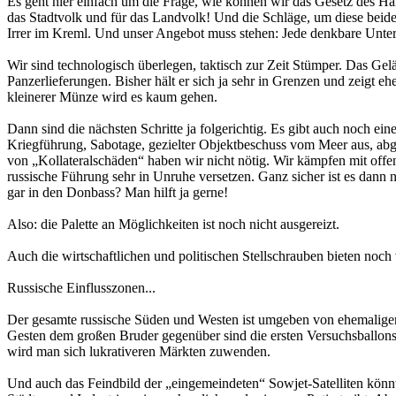
Es geht hier einfach um die Frage, wie können wir das Gesetz des Han
das Stadtvolk und für das Landvolk! Und die Schläge, um diese be
Irrer im Kreml. Und unser Angebot muss stehen: Jede denkbare Unter
Wir sind technologisch überlegen, taktisch zur Zeit Stümper. Das Gelä
Panzerlieferungen. Bisher hält er sich ja sehr in Grenzen und zeigt e
kleinerer Münze wird es kaum gehen.
Dann sind die nächsten Schritte ja folgerichtig. Es gibt auch noch 
Kriegführung, Sabotage, gezielter Objektbeschuss vom Meer aus, abg
von „Kollateralschäden“ haben wir nicht nötig. Wir kämpfen mit off
russische Führung sehr in Unruhe versetzen. Ganz sicher ist es dann n
gar in den Donbass? Man hilft ja gerne!
Also: die Palette an Möglichkeiten ist noch nicht ausgereizt.
Auch die wirtschaftlichen und politischen Stellschrauben bieten noch 
Russische Einflusszonen...
Der gesamte russische Süden und Westen ist umgeben von ehemaligen 
Gesten dem großen Bruder gegenüber sind die ersten Versuchsballons. 
wird man sich lukrativeren Märkten zuwenden.
Und auch das Feindbild der „eingemeindeten“ Sowjet-Satelliten könn