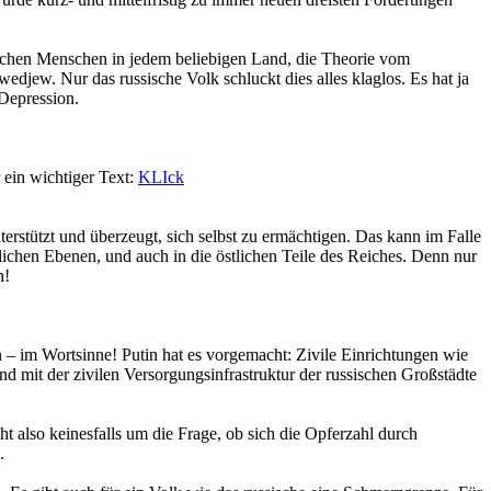
sischen Menschen in jedem beliebigen Land, die Theorie vom
jew. Nur das russische Volk schluckt dies alles klaglos. Es hat ja
 Depression.
 ein wichtiger Text:
KLIck
rstützt und überzeugt, sich selbst zu ermächtigen. Das kann im Falle
flichen Ebenen, und auch in die östlichen Teile des Reiches. Denn nur
n!
 – im Wortsinne! Putin hat es vorgemacht: Zivile Einrichtungen wie
d mit der zivilen Versorgungsinfrastruktur der russischen Großstädte
t also keinesfalls um die Frage, ob sich die Opferzahl durch
.