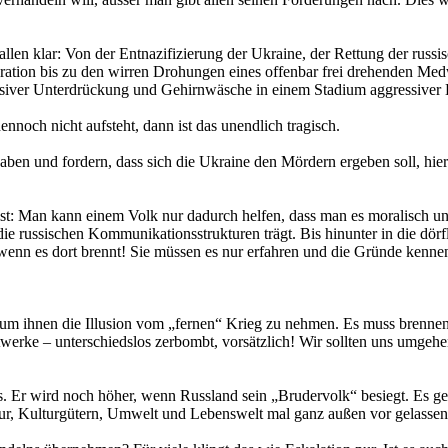
allen klar: Von der Entnazifizierung der Ukraine, der Rettung der rus
tion bis zu den wirren Drohungen eines offenbar frei drehenden Medwed
tensiver Unterdrückung und Gehirnwäsche in einem Stadium aggressiver
och nicht aufsteht, dann ist das unendlich tragisch.
haben und fordern, dass sich die Ukraine den Mördern ergeben soll, hier
: Man kann einem Volk nur dadurch helfen, dass man es moralisch unte
die russischen Kommunikationsstrukturen trägt. Bis hinunter in die dör
enn es dort brennt! Sie müssen es nur erfahren und die Gründe kenne
, um ihnen die Illusion vom „fernen“ Krieg zu nehmen. Es muss brennen
erke – unterschiedslos zerbombt, vorsätzlich! Wir sollten uns umgehen
. Er wird noch höher, wenn Russland sein „Brudervolk“ besiegt. Es geh
ur, Kulturgütern, Umwelt und Lebenswelt mal ganz außen vor gelassen