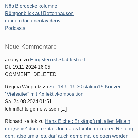
Nös Bierdeckelkolumne
Röntgenblick auf Bettenhausen
rundumdocumentavideos
Podcasts
Seitenleiste
Neue Kommentare
anonym
zu
Pfingsten ist Stadtfestzeit
Di, 19.11.2024 16:05
COMMENT_DELETED
Regina Wiegartz
zu
So. 14.9. 19:30 station15 Konzert
"Vielsaiter" mit Kollektivkomposition
Sa, 24.08.2024 01:51
Ich möchte gerne wissen [...]
Richard Kallok
zu
Hans Eichel: Er kämpft mit allen Mitteln
um ‚seine‘ documenta. Und da es für ihn um deren Rettung
geht, also um alles, darf auch gerne mal gelogen werden.