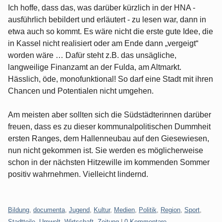
Ich hoffe, dass das, was darüber kürzlich in der HNA -
ausführlich bebildert und erläutert - zu lesen war, dann in
etwa auch so kommt. Es wäre nicht die erste gute Idee, die
in Kassel nicht realisiert oder am Ende dann „vergeigt“
worden wäre … Dafür steht z.B. das unsägliche,
langweilige Finanzamt an der Fulda, am Altmarkt.
Hässlich, öde, monofunktional! So darf eine Stadt mit ihren
Chancen und Potentialen nicht umgehen.
Am meisten aber sollten sich die Südstädterinnen darüber
freuen, dass es zu dieser kommunalpolitischen Dummheit
ersten Ranges, dem Hallenneubau auf den Giesewiesen,
nun nicht gekommen ist. Sie werden es möglicherweise
schon in der nächsten Hitzewille im kommenden Sommer
positiv wahrnehmen. Vielleicht lindernd.
Kategorien:
Bildung
,
documenta
,
Jugend
,
Kultur
,
Medien
,
Politik
,
Region
,
Sport
,
Stadtteile
,
Umwelt
,
Wirtschaft
,
Zeitung
|
0 Kommentare