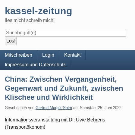
Skip
kassel-zeitung
to
content
lies mich! schreib mich!
Navigation
Mitschreiben
Login
Kontakt
Impressum und Datenschutz
China: Zwischen Vergangenheit,
Gegenwart und Zukunft, zwischen
Klischee und Wirklichkeit
Geschrieben von
Gertrud Margot Salm
am
Samstag, 25. Juni 2022
Informationsveranstaltung mit Dr. Uwe Behrens
(Transportökonom)