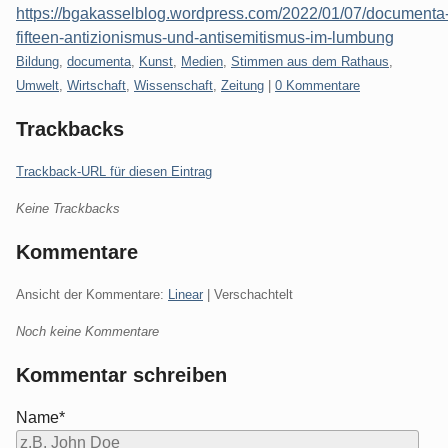
https://bgakasselblog.wordpress.com/2022/01/07/documenta
fifteen-antizionismus-und-antisemitismus-im-lumbung
Kategorien:
Bildung
,
documenta
,
Kunst
,
Medien
,
Stimmen aus dem Rathaus
,
Umwelt
,
Wirtschaft
,
Wissenschaft
,
Zeitung
|
0 Kommentare
Trackbacks
Trackback-URL für diesen Eintrag
Keine Trackbacks
Kommentare
Ansicht der Kommentare:
Linear
| Verschachtelt
Noch keine Kommentare
Kommentar schreiben
Name*