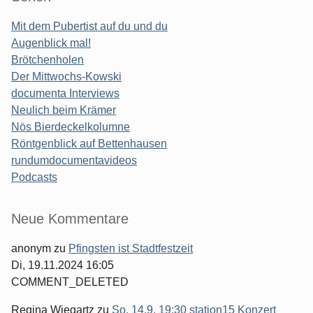
Mit dem Pubertist auf du und du
Augenblick mal!
Brötchenholen
Der Mittwochs-Kowski
documenta Interviews
Neulich beim Krämer
Nös Bierdeckelkolumne
Röntgenblick auf Bettenhausen
rundumdocumentavideos
Podcasts
Seitenleiste
Neue Kommentare
anonym
zu
Pfingsten ist Stadtfestzeit
Di, 19.11.2024 16:05
COMMENT_DELETED
Regina Wiegartz
zu
So. 14.9. 19:30 station15 Konzert