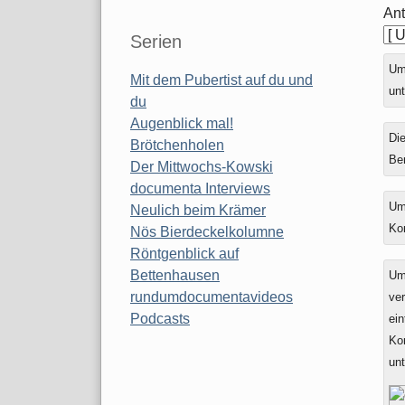
Ant
Serien
Ums
Mit dem Pubertist auf du und
unt
du
Augenblick mal!
Die
Brötchenholen
Be
Der Mittwochs-Kowski
documenta Interviews
Um
Neulich beim Krämer
Ko
Nös Bierdeckelkolumne
Röntgenblick auf
Bettenhausen
Um
rundumdocumentavideos
ver
Podcasts
ein
Ko
un