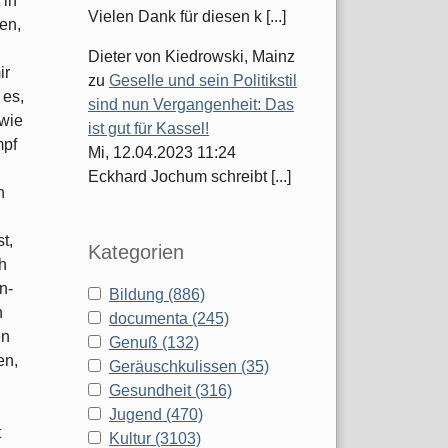
 in
Vielen Dank für diesen k [...]
fen,
Dieter von Kiedrowski, Mainz
ir
zu
Geselle und sein Politikstil
 es,
sind nun Vergangenheit: Das
 wie
ist gut für Kassel!
mpf
Mi, 12.04.2023 11:24
Eckhard Jochum schreibt [...]
n
t,
Kategorien
h
n-
Bildung (886)
h
documenta (245)
en
Genuß (132)
en,
Geräuschkulissen (35)
Gesundheit (316)
Jugend (470)
t
Kultur (3103)