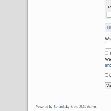
Hie
BB
Was
Wei
Im
For
Opt
Powered by
Serendipity
& the
2k11
theme.