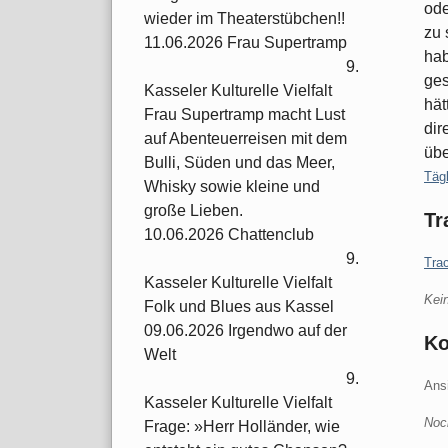
ode
wieder im Theaterstübchen!!
zu 
11.06.2026 Frau Supertramp
hab
9.
ges
Kasseler Kulturelle Vielfalt
hät
Frau Supertramp macht Lust
dir
auf Abenteuerreisen mit dem
übe
Bulli, Süden und das Meer,
Kate
Täg
Whisky sowie kleine und
große Lieben.
Tr
10.06.2026 Chattenclub
9.
Tra
Kasseler Kulturelle Vielfalt
Kei
Folk und Blues aus Kassel
09.06.2026 Irgendwo auf der
K
Welt
9.
Ans
Kasseler Kulturelle Vielfalt
Noc
Frage: »Herr Holländer, wie