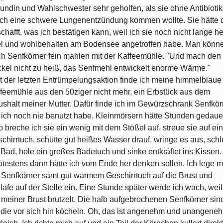
undin und Wahlschwester sehr geholfen, als sie ohne Antibioti
ch eine schwere Lungenentzündung kommen wollte. Sie hätte 
chafft, was ich bestätigen kann, weil ich sie noch nicht lange he
el und wohlbehalten am Bodensee angetroffen habe. Man könn
h Senfkörner fein mahlen mit der Kaffeemühle. "Und mach den
kel nicht zu heiß, das Senfmehl entwickelt enorme Wärme."
t der letzten Entrümpelungsaktion finde ich meine himmelblaue
feemühle aus den 50ziger nicht mehr, ein Erbstück aus dem
shalt meiner Mutter. Dafür finde ich im Gewürzschrank Senfkör
 ich noch nie benutzt habe. Kleinmörsern hätte Stunden gedauer
o breche ich sie ein wenig mit dem Stößel auf, streue sie auf ein
chirrtuch, schütte gut heißes Wasser drauf, wringe es aus, schl
 Bad, hole ein großes Badetuch und sinke entkräftet ins Kissen.
testens dann hätte ich vom Ende her denken sollen. Ich lege m
 Senfkörner samt gut warmem Geschirrtuch auf die Brust und
lafe auf der Stelle ein. Eine Stunde später werde ich wach, weil
 meiner Brust brutzelt. Die halb aufgebrochenen Senfkörner sin
 die vor sich hin köcheln. Oh, das ist angenehm und unangene