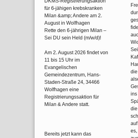
DKMS-Registrierungsaktion
Fre
für 6-jähigen krebskranken
dur
Milan &amp; Andere am 2.
ges
August in Wolfhagen
fid
Rette den 6-jährigen Milan –
auc
Sei DU sein Held (m/w/d)!
Wic
Sei
Am 2. August 2026 findet von
Kaf
11 bis 15 Uhr im
Hau
Evangelischen
die
Gemeindezentrum, Hans-
als
Staden-Straße 24, 34466
Ges
Wolfhagen eine
ins
Registrierungssaktion für
Spä
Milan & Andere statt.
die
sch
auf
es,
Bereits jetzt kann das