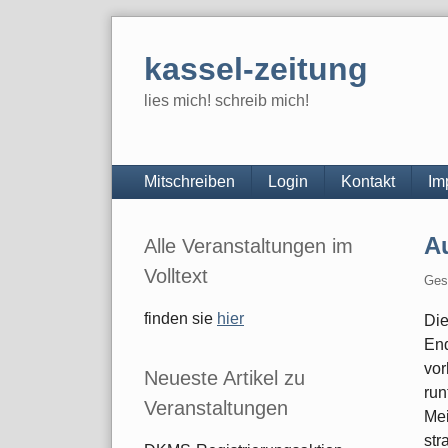
Skip
to
kassel-zeitung
content
lies mich! schreib mich!
Navigation
Mitschreiben
Login
Kontakt
Im
Seitenleiste
Au
Alle Veranstaltungen im
Volltext
Ges
finden sie
hier
Die
End
vor
Neueste Artikel zu
run
Veranstaltungen
Mei
str