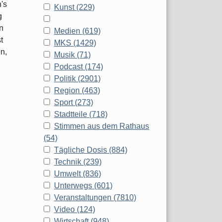
n's
Kunst (229)
g
n
Medien (619)
t
MKS (1429)
n,
Musik (71)
Podcast (174)
Politik (2901)
Region (463)
Sport (273)
Stadtteile (718)
Stimmen aus dem Rathaus
(54)
Tägliche Dosis (884)
Technik (239)
Umwelt (836)
Unterwegs (601)
Veranstaltungen (7810)
Video (124)
Wirtschaft (948)