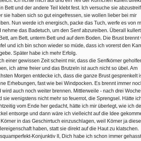
leich. Ich richte mich auf und ein Teil der Körnchen kullert direkt
n Bett und der andere Teil klebt fest. Ich versuche sie abzustrei
r sie haben sich so gut eingefressen, sie wollen lieber bei mir
iben. Nun werde ich energisch, packe das Tuch, werfe es von m
 nehme das Badetuch, um den Senf abzureiben. Überall kullert
Bett, am Bett, unterm Bett und auf dem Boden. Die Brust brennt
fel und ich bin schon wieder so müde, dass ich vorerst den Ka
gebe. Später habe ich mehr Erfolg.
h einer gewissen Zeit scheint mir, dass die Senfkörner geholfe
en, ich atme freier und das Brutzeln ist auch nicht so übel. Am
hsten Morgen entdecke ich, dass die ganze Brust gesprenkelt is
ine Erhebungen, fast wie bei Windpocken. Es brennt immer noc
 wird auch noch weiter brennen. Mittlerweile - nach drei Woche
d sie wenigstens nicht mehr so feuerrot, die Sprengsel. Hätte ic
htzeitig vom Ende her gedacht, hätte ich mir überlegt, wie ich d
kel entsorge und dann wäre ich vielleicht auf die Idee gekomm
 Körner in das Geschirrtuch einzuschlagen, weil Körner ja diese
lereigenschaft haben, statt sie direkt auf die Haut zu klatschen.
squamperfekt-Konjunktiv II, Dich habe ich schon immer gehass