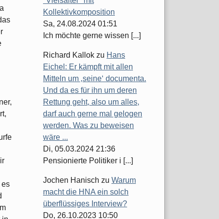
"Vielsaiter" mit
ka
Kollektivkomposition
das
Sa, 24.08.2024 01:51
r
Ich möchte gerne wissen [...]
e
Richard Kallok
zu
Hans
Eichel: Er kämpft mit allen
Mitteln um ‚seine‘ documenta.
Und da es für ihn um deren
ner,
Rettung geht, also um alles,
t,
darf auch gerne mal gelogen
werden. Was zu beweisen
urfe
wäre ...
Di, 05.03.2024 21:36
ir
Pensionierte Politiker i [...]
Jochen Hanisch
zu
Warum
 es
macht die HNA ein solch
d
überflüssiges Interview?
hm
Do, 26.10.2023 10:50