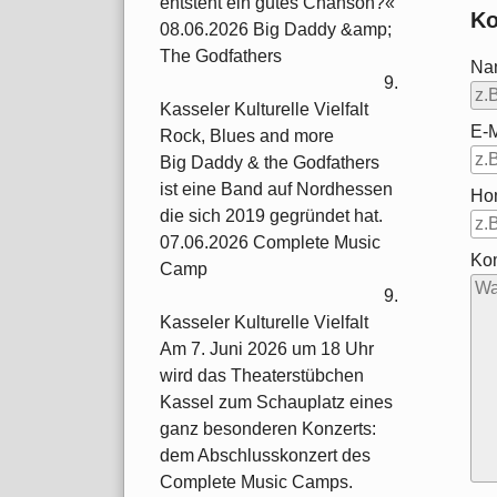
entsteht ein gutes Chanson?«
Ko
08.06.2026 Big Daddy &amp;
The Godfathers
Na
9.
Kasseler Kulturelle Vielfalt
E-M
Rock, Blues and more
Big Daddy & the Godfathers
ist eine Band auf Nordhessen
Ho
die sich 2019 gegründet hat.
07.06.2026 Complete Music
Ko
Camp
9.
Kasseler Kulturelle Vielfalt
Am 7. Juni 2026 um 18 Uhr
wird das Theaterstübchen
Kassel zum Schauplatz eines
ganz besonderen Konzerts:
dem Abschlusskonzert des
Complete Music Camps.