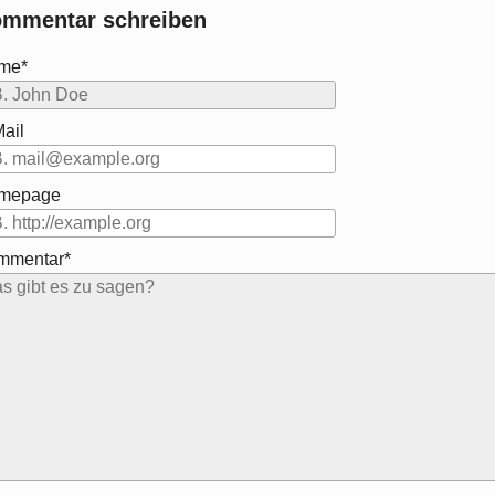
mmentar schreiben
me*
ail
mepage
mmentar*