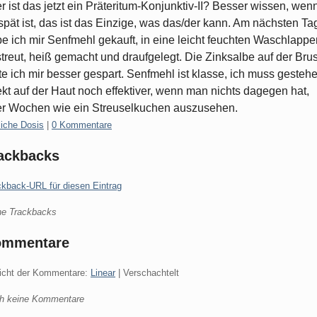
r ist das jetzt ein Präteritum-Konjunktiv-II? Besser wissen, wen
spät ist, das ist das Einzige, was das/der kann. Am nächsten Ta
e ich mir Senfmehl gekauft, in eine leicht feuchten Waschlappe
treut, heiß gemacht und draufgelegt. Die Zinksalbe auf der Brus
te ich mir besser gespart. Senfmehl ist klasse, ich muss gestehe
ekt auf der Haut noch effektiver, wenn man nichts dagegen hat,
r Wochen wie ein Streuselkuchen auszusehen.
gorien:
liche Dosis
|
0 Kommentare
ackbacks
ckback-URL für diesen Eintrag
ne Trackbacks
ommentare
icht der Kommentare:
Linear
| Verschachtelt
h keine Kommentare