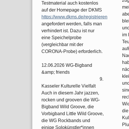
zug
Testmaterial auch kostenlos
mei
auf der Homepage der DKMS
abe
https://www.dkms.de/registrieren
ble
angefordert werden, falls man
und
verhindert ist. Dazu ist nur
im 
eine Speichelprobe
Teu
(vergleichbar mit der
auf
CORONA-Probe) erforderlich.
Nac
hab
12.06.2026 WG-Bigband
näc
&amp; friends
kle
9.
und
Kasseler Kulturelle Vielfalt
sin
Auch in diesem Jahr jazzen,
rec
rocken und grooven die WG-
Wic
Bigband Wild Groove, die
die
Vorbigband Little Wild Groove,
Kul
die WG Rockbands und
Plu
einige Solokünstler*innen