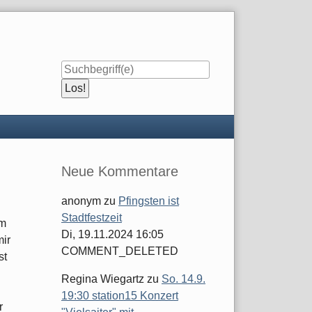
Seitenleiste
Neue Kommentare
anonym
zu
Pfingsten ist
Stadtfestzeit
om
Di, 19.11.2024 16:05
mir
COMMENT_DELETED
st
Regina Wiegartz
zu
So. 14.9.
19:30 station15 Konzert
r