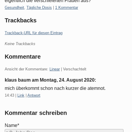
eigentlich die verschleierten Frauen aus?
Kategorien:
Gesundheit
,
Tägliche Dosis
|
1 Kommentar
Trackbacks
Trackback-URL für diesen Eintrag
Keine Trackbacks
Kommentare
Ansicht der Kommentare:
Linear
| Verschachtelt
klaus baum am
Montag, 24. August 2020
:
mich überkommt schon nach kurzer die atemnot.
14:43
|
Link
|
Antwort
Kommentar schreiben
Name*