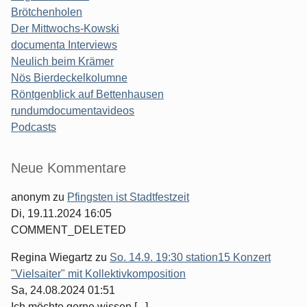
Brötchenholen
Der Mittwochs-Kowski
documenta Interviews
Neulich beim Krämer
Nös Bierdeckelkolumne
Röntgenblick auf Bettenhausen
rundumdocumentavideos
Podcasts
Seitenleiste
Neue Kommentare
anonym
zu
Pfingsten ist Stadtfestzeit
Di, 19.11.2024 16:05
COMMENT_DELETED
Regina Wiegartz
zu
So. 14.9. 19:30 station15 Konzert
"Vielsaiter" mit Kollektivkomposition
Sa, 24.08.2024 01:51
Ich möchte gerne wissen [...]