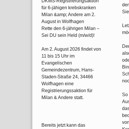
DKMS-Registrierungsaktion
den
für 6-jähigen krebskranken
Sie
Milan &amp; Andere am 2.
August in Wolfhagen
Let
Rette den 6-jährigen Milan –
möc
Sei DU sein Held (m/w/d)!
Der
Am 2. August 2026 findet von
als
11 bis 15 Uhr im
ode
Evangelischen
Bin
Gemeindezentrum, Hans-
Sch
Staden-Straße 24, 34466
noc
Wolfhagen eine
Registrierungssaktion für
So 
Milan & Andere statt.
Aus
das
bed
von
Bereits jetzt kann das