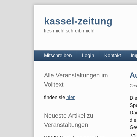
Skip
to
kassel-zeitung
content
lies mich! schreib mich!
Navigation
Mitschreiben
Login
Kontakt
Im
Seitenleiste
Au
Alle Veranstaltungen im
Volltext
Ges
finden sie
hier
Die
Spe
Dan
Neueste Artikel zu
die
Veranstaltungen
Gew
„es