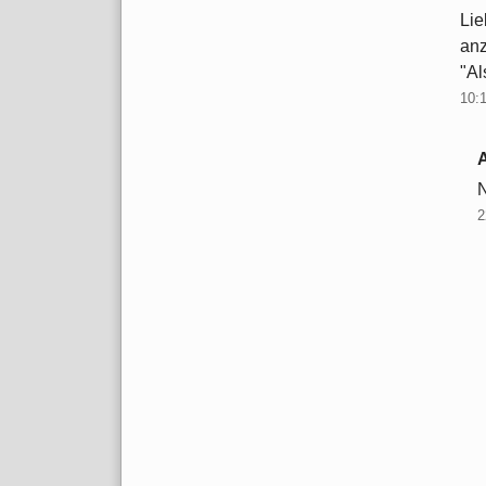
Lie
an
"Al
10:
N
2