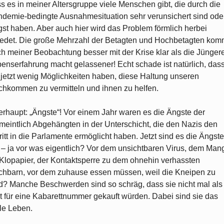
s es in meiner Altersgruppe viele Menschen gibt, die durch die
demie-bedingte Ausnahmesituation sehr verunsichert sind ode
st haben. Aber auch hier wird das Problem förmlich herbei
edet. Die große Mehrzahl der Betagten und Hochbetagten kom
h meiner Beobachtung besser mit der Krise klar als die Jünger
enserfahrung macht gelassener! Echt schade ist natürlich, das
 jetzt wenig Möglichkeiten haben, diese Haltung unseren
hkommen zu vermitteln und ihnen zu helfen.
rhaupt: „Ängste“! Vor einem Jahr waren es die Ängste der
meintlich Abgehängten in der Unterschicht, die den Nazis den
ritt in die Parlamente ermöglicht haben. Jetzt sind es die Ängste
 – ja vor was eigentlich? Vor dem unsichtbaren Virus, dem Man
Klopapier, der Kontaktsperre zu dem ohnehin verhassten
hbarn, vor dem zuhause essen müssen, weil die Kneipen zu
d? Manche Beschwerden sind so schräg, dass sie nicht mal als
t für eine Kabarettnummer gekauft würden. Dabei sind sie das
le Leben.