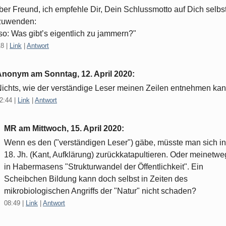
ber Freund, ich empfehle Dir, Dein Schlussmotto auf Dich selbs
zuwenden:
so: Was gibt’s eigentlich zu jammern?"
18
|
Link
|
Antwort
Anonym am
Sonntag, 12. April 2020
:
ichts, wie der verständige Leser meinen Zeilen entnehmen kan
2:44
|
Link
|
Antwort
MR am
Mittwoch, 15. April 2020
:
Wenn es den ("verständigen Leser") gäbe, müsste man sich i
18. Jh. (Kant, Aufklärung) zurückkatapultieren. Oder meinetw
in Habermasens "Strukturwandel der Öffentlichkeit". Ein
Scheibchen Bildung kann doch selbst in Zeiten des
mikrobiologischen Angriffs der "Natur" nicht schaden?
08:49
|
Link
|
Antwort