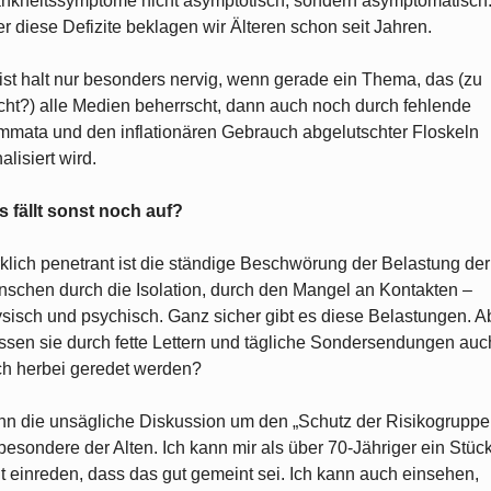
nkheitssymptome nicht asymptotisch, sondern asymptomatisch
r diese Defizite beklagen wir Älteren schon seit Jahren.
ist halt nur besonders nervig, wenn gerade ein Thema, das (zu
ht?) alle Medien beherrscht, dann auch noch durch fehlende
mata und den inflationären Gebrauch abgelutschter Floskeln
alisiert wird.
 fällt sonst noch auf?
klich penetrant ist die ständige Beschwörung der Belastung der
schen durch die Isolation, durch den Mangel an Kontakten –
sisch und psychisch. Ganz sicher gibt es diese Belastungen. A
sen sie durch fette Lettern und tägliche Sondersendungen auc
h herbei geredet werden?
n die unsägliche Diskussion um den „Schutz der Risikogruppe
besondere der Alten. Ich kann mir als über 70-Jähriger ein Stüc
t einreden, dass das gut gemeint sei. Ich kann auch einsehen,