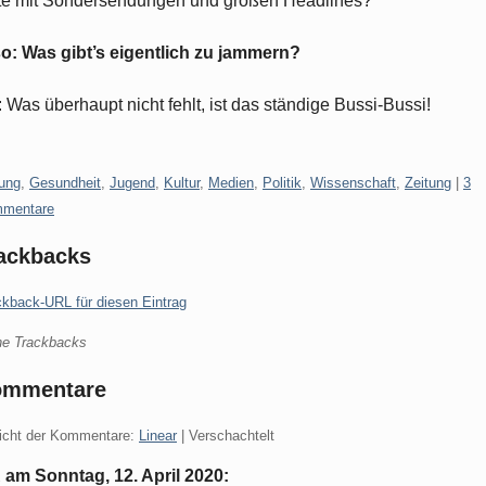
e mit Sondersendungen und großen Headlines?
o: Was gibt’s eigentlich zu jammern?
 Was überhaupt nicht fehlt, ist das ständige Bussi-Bussi!
gorien:
dung
,
Gesundheit
,
Jugend
,
Kultur
,
Medien
,
Politik
,
Wissenschaft
,
Zeitung
|
3
mentare
ackbacks
ckback-URL für diesen Eintrag
ne Trackbacks
ommentare
icht der Kommentare:
Linear
| Verschachtelt
 am
Sonntag, 12. April 2020
: