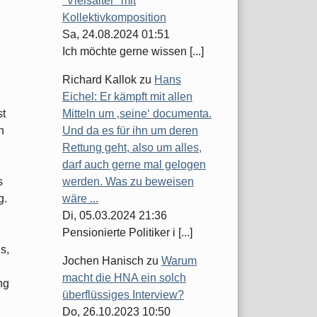
"Vielsaiter" mit
Kollektivkomposition
Sa, 24.08.2024 01:51
Ich möchte gerne wissen [...]
Richard Kallok
zu
Hans
Eichel: Er kämpft mit allen
st
Mitteln um ‚seine‘ documenta.
n
Und da es für ihn um deren
Rettung geht, also um alles,
darf auch gerne mal gelogen
s
werden. Was zu beweisen
g.
wäre ...
Di, 05.03.2024 21:36
Pensionierte Politiker i [...]
s,
Jochen Hanisch
zu
Warum
macht die HNA ein solch
ng
überflüssiges Interview?
Do, 26.10.2023 10:50