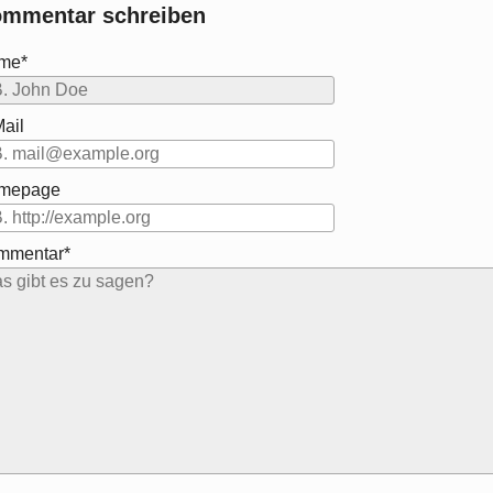
mmentar schreiben
me*
ail
mepage
mmentar*