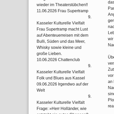
das
wieder im Theaterstübchen!!
Pan
11.06.2026 Frau Supertramp
Ang
9.
ger
Kasseler Kulturelle Vielfalt
nac
Frau Supertramp macht Lust
Leb
auf Abenteuerreisen mit dem
wir
Bulli, Süden und das Meer,
Nac
Whisky sowie kleine und
große Lieben.
Übe
10.06.2026 Chattenclub
ver
9.
Zut
Kasseler Kulturelle Vielfalt
vor
Folk und Blues aus Kassel
an 
09.06.2026 Irgendwo auf der
Nac
Welt
sin
9.
Plo
Kasseler Kulturelle Vielfalt
rea
Frage: »Herr Holländer, wie