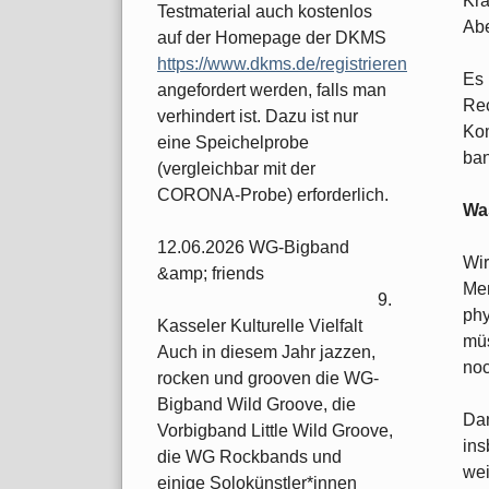
Kra
Testmaterial auch kostenlos
Abe
auf der Homepage der DKMS
https://www.dkms.de/registrieren
Es 
angefordert werden, falls man
Rec
verhindert ist. Dazu ist nur
Kom
eine Speichelprobe
ban
(vergleichbar mit der
CORONA-Probe) erforderlich.
Was
12.06.2026 WG-Bigband
Wir
&amp; friends
Men
9.
phy
Kasseler Kulturelle Vielfalt
müs
Auch in diesem Jahr jazzen,
noc
rocken und grooven die WG-
Bigband Wild Groove, die
Dan
Vorbigband Little Wild Groove,
ins
die WG Rockbands und
wei
einige Solokünstler*innen