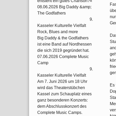
entsteht ein gutes Chanson?«
Fas
08.06.2026 Big Daddy &amp;
übe
The Godfathers
nur
9.
Gem
Kasseler Kulturelle Vielfalt
Rock, Blues and more
Das
Big Daddy & the Godfathers
Stu
ist eine Band auf Nordhessen
an
die sich 2019 gegründet hat.
geh
07.06.2026 Complete Music
kön
Camp
fri
9.
ge
Kasseler Kulturelle Vielfalt
Am 7. Juni 2026 um 18 Uhr
Es 
wird das Theaterstübchen
Dop
Kassel zum Schauplatz eines
Sta
ganz besonderen Konzerts:
Men
dem Abschlusskonzert des
ver
Complete Music Camps.