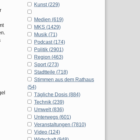
Kunst (229)
r
Medien (619)
mt
MKS (1429)
en.
Musik (71)
s
Podcast (174)
Politik (2901)
Region (463)
Sport (273)
Stadtteile (718)
Stimmen aus dem Rathaus
(54)
gel
Tägliche Dosis (884)
Technik (239)
Umwelt (836)
Unterwegs (601)
Veranstaltungen (7810)
Video (124)
Wirtschaft (948)