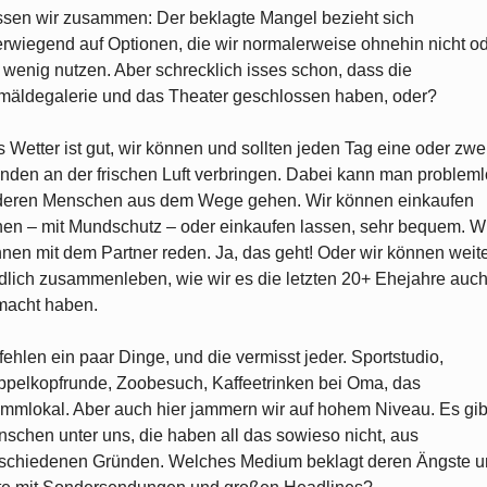
sen wir zusammen: Der beklagte Mangel bezieht sich
rwiegend auf Optionen, die wir normalerweise ohnehin nicht o
 wenig nutzen. Aber schrecklich isses schon, dass die
äldegalerie und das Theater geschlossen haben, oder?
 Wetter ist gut, wir können und sollten jeden Tag eine oder zwe
nden an der frischen Luft verbringen. Dabei kann man problem
deren Menschen aus dem Wege gehen. Wir können einkaufen
en – mit Mundschutz – oder einkaufen lassen, sehr bequem. W
nen mit dem Partner reden. Ja, das geht! Oder wir können weit
edlich zusammenleben, wie wir es die letzten 20+ Ehejahre auc
macht haben.
fehlen ein paar Dinge, und die vermisst jeder. Sportstudio,
pelkopfrunde, Zoobesuch, Kaffeetrinken bei Oma, das
mmlokal. Aber auch hier jammern wir auf hohem Niveau. Es gib
schen unter uns, die haben all das sowieso nicht, aus
schiedenen Gründen. Welches Medium beklagt deren Ängste 