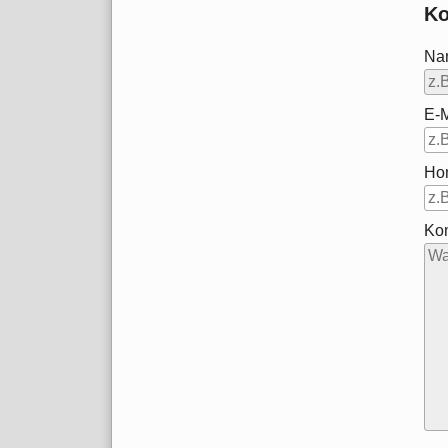
Ko
Na
E-M
Ho
Ko