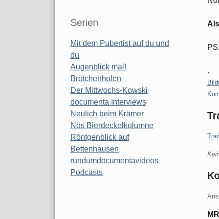
Nöt
Serien
Als
Mit dem Pubertist auf du und
PS:
du
Augenblick mal!
.
Brötchenholen
Kate
Bil
Der Mittwochs-Kowski
Kom
documenta Interviews
Neulich beim Krämer
Tr
Nös Bierdeckelkolumne
Tra
Röntgenblick auf
Bettenhausen
Kei
rundumdocumentavideos
Podcasts
K
Ans
MR