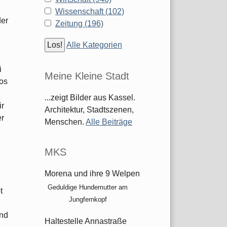
Wissenschaft (102)
der
Zeitung (196)
Alle Kategorien
i
Meine Kleine Stadt
los
...zeigt Bilder aus Kassel.
ir
Architektur, Stadtszenen,
er
Menschen.
Alle Beiträge
h
MKS
Morena und ihre 9 Welpen
Geduldige Hundemutter am
t
Jungfernkopf
und
Haltestelle Annastraße