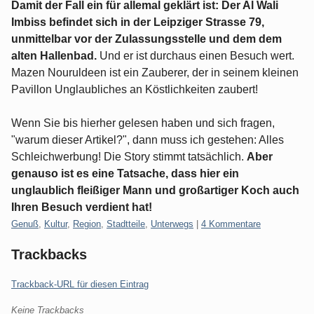
Damit der Fall ein für allemal geklärt ist: Der Al Wali
Imbiss befindet sich in der Leipziger Strasse 79,
unmittelbar vor der Zulassungsstelle und dem dem
alten Hallenbad.
Und er ist durchaus einen Besuch wert.
Mazen Nouruldeen ist ein Zauberer, der in seinem kleinen
Pavillon Unglaubliches an Köstlichkeiten zaubert!
Wenn Sie bis hierher gelesen haben und sich fragen,
"warum dieser Artikel?", dann muss ich gestehen: Alles
Schleichwerbung! Die Story stimmt tatsächlich.
Aber
genauso ist es eine Tatsache, dass hier ein
unglaublich fleißiger Mann und großartiger Koch auch
Ihren Besuch verdient hat!
Kategorien:
Genuß
,
Kultur
,
Region
,
Stadtteile
,
Unterwegs
|
4 Kommentare
Trackbacks
Trackback-URL für diesen Eintrag
Keine Trackbacks