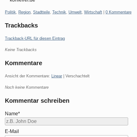
Kategorien:
Politik
,
Region
,
Stadtteile
,
Technik
,
Umwelt
,
Wirtschaft
|
0 Kommentare
Trackbacks
Trackback-URL für diesen Eintrag
Keine Trackbacks
Kommentare
Ansicht der Kommentare:
Linear
| Verschachtelt
Noch keine Kommentare
Kommentar schreiben
Name*
E-Mail