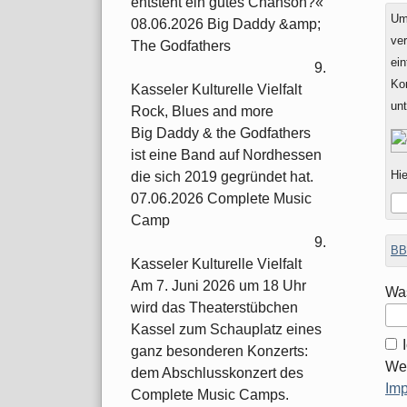
entsteht ein gutes Chanson?«
Um
08.06.2026 Big Daddy &amp;
ver
The Godfathers
ein
9.
Ko
Kasseler Kulturelle Vielfalt
un
Rock, Blues and more
Big Daddy & the Godfathers
ist eine Band auf Nordhessen
Hie
die sich 2019 gegründet hat.
07.06.2026 Complete Music
Camp
9.
BB
Kasseler Kulturelle Vielfalt
Am 7. Juni 2026 um 18 Uhr
Was
wird das Theaterstübchen
Kassel zum Schauplatz eines
ganz besonderen Konzerts:
Wei
dem Abschlusskonzert des
Im
Complete Music Camps.