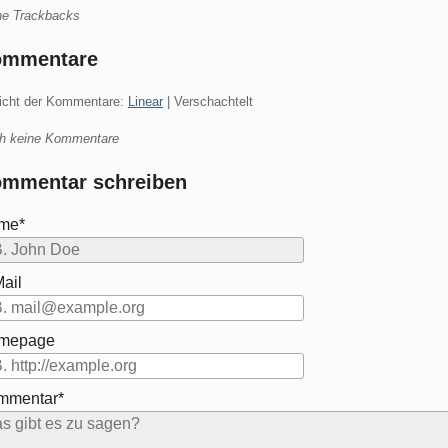
ne Trackbacks
ommentare
icht der Kommentare:
Linear
| Verschachtelt
h keine Kommentare
mmentar schreiben
me*
ail
mepage
mmentar*