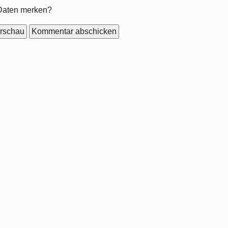
mular-
Daten merken?
ionen