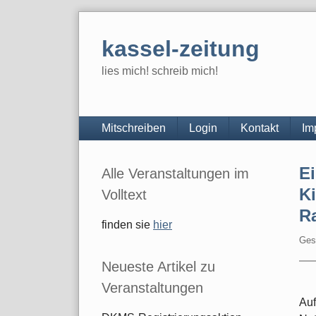
Skip
to
kassel-zeitung
content
lies mich! schreib mich!
Navigation
Mitschreiben
Login
Kontakt
Im
Seitenleiste
Ei
Alle Veranstaltungen im
Ki
Volltext
R
finden sie
hier
Ges
Neueste Artikel zu
Veranstaltungen
Auf