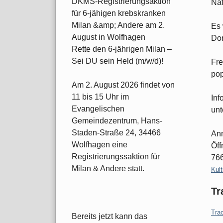
DKMS-Registrierungsaktion
Nat
für 6-jähigen krebskranken
Milan &amp; Andere am 2.
Es 
August in Wolfhagen
Don
Rette den 6-jährigen Milan –
Sei DU sein Held (m/w/d)!
Fre
pop
Am 2. August 2026 findet von
11 bis 15 Uhr im
Inf
Evangelischen
unt
Gemeindezentrum, Hans-
Staden-Straße 24, 34466
Anm
Wolfhagen eine
Öff
Registrierungssaktion für
766
Milan & Andere statt.
Kate
Kult
Tr
Tra
Bereits jetzt kann das