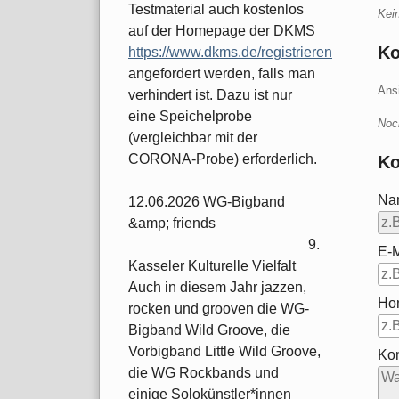
Testmaterial auch kostenlos
Kei
auf der Homepage der DKMS
K
https://www.dkms.de/registrieren
angefordert werden, falls man
Ans
verhindert ist. Dazu ist nur
eine Speichelprobe
Noc
(vergleichbar mit der
CORONA-Probe) erforderlich.
Ko
Na
12.06.2026 WG-Bigband
&amp; friends
9.
E-M
Kasseler Kulturelle Vielfalt
Auch in diesem Jahr jazzen,
Ho
rocken und grooven die WG-
Bigband Wild Groove, die
Vorbigband Little Wild Groove,
Ko
die WG Rockbands und
einige Solokünstler*innen