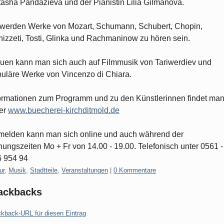
asha Pandazieva und der Pianistin Lilia Gilmanova.
werden Werke von Mozart, Schumann, Schubert, Chopin,
izzeti, Tosti, Glinka und Rachmaninow zu hören sein.
uen kann man sich auch auf Filmmusik von Tariwerdiev und
uläre Werke von Vincenzo di Chiara.
ormationen zum Programm und zu den Künstlerinnen findet ma
er
www.buecherei-kirchditmold.de
elden kann man sich online und auch während der
nungszeiten Mo + Fr von 14.00 - 19.00. Telefonisch unter 0561 -
 954 94
gorien:
ur
,
Musik
,
Stadtteile
,
Veranstaltungen
|
0 Kommentare
ackbacks
ckback-URL für diesen Eintrag