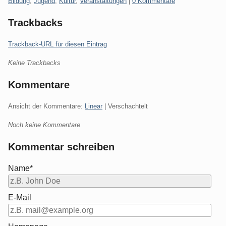
Kategorien:
Bildung
,
Jugend
,
Kultur
,
Veranstaltungen
|
0 Kommentare
Trackbacks
Trackback-URL für diesen Eintrag
Keine Trackbacks
Kommentare
Ansicht der Kommentare:
Linear
| Verschachtelt
Noch keine Kommentare
Kommentar schreiben
Name*
E-Mail