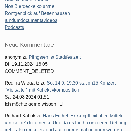
Nös Bierdeckelkolumne
Röntgenblick auf Bettenhausen
rundumdocumentavideos
Podcasts
Seitenleiste
Neue Kommentare
anonym
zu
Pfingsten ist Stadtfestzeit
Di, 19.11.2024 16:05
COMMENT_DELETED
Regina Wiegartz
zu
So. 14.9. 19:30 station15 Konzert
"Vielsaiter" mit Kollektivkomposition
Sa, 24.08.2024 01:51
Ich möchte gerne wissen [...]
Richard Kallok
zu
Hans Eichel: Er kämpft mit allen Mitteln
um ‚seine‘ documenta. Und da es für ihn um deren Rettung
geht, also um alles, darf auch gerne mal gelogen werden.