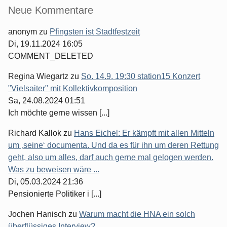
Seitenleiste
Neue Kommentare
anonym
zu
Pfingsten ist Stadtfestzeit
Di, 19.11.2024 16:05
COMMENT_DELETED
Regina Wiegartz
zu
So. 14.9. 19:30 station15 Konzert
"Vielsaiter" mit Kollektivkomposition
Sa, 24.08.2024 01:51
Ich möchte gerne wissen [...]
Richard Kallok
zu
Hans Eichel: Er kämpft mit allen Mitteln
um ‚seine‘ documenta. Und da es für ihn um deren Rettung
geht, also um alles, darf auch gerne mal gelogen werden.
Was zu beweisen wäre ...
Di, 05.03.2024 21:36
Pensionierte Politiker i [...]
Jochen Hanisch
zu
Warum macht die HNA ein solch
überflüssiges Interview?