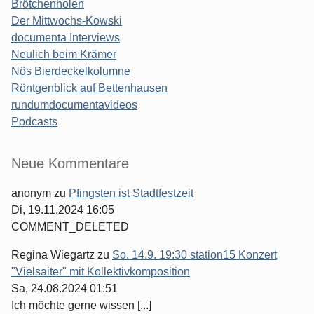
Brötchenholen
Der Mittwochs-Kowski
documenta Interviews
Neulich beim Krämer
Nös Bierdeckelkolumne
Röntgenblick auf Bettenhausen
rundumdocumentavideos
Podcasts
Seitenleiste
Neue Kommentare
anonym
zu
Pfingsten ist Stadtfestzeit
Di, 19.11.2024 16:05
COMMENT_DELETED
Regina Wiegartz
zu
So. 14.9. 19:30 station15 Konzert
"Vielsaiter" mit Kollektivkomposition
Sa, 24.08.2024 01:51
Ich möchte gerne wissen [...]