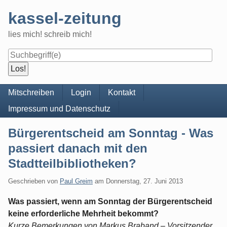
Skip
kassel-zeitung
to
content
lies mich! schreib mich!
Navigation
Mitschreiben
Login
Kontakt
Impressum und Datenschutz
Bürgerentscheid am Sonntag - Was
passiert danach mit den
Stadtteilbibliotheken?
Geschrieben von
Paul Greim
am
Donnerstag, 27. Juni 2013
Was passiert, wenn am Sonntag der Bürgerentscheid
keine erforderliche Mehrheit bekommt?
Kurze Bemerkungen von Markus Braband – Vorsitzender