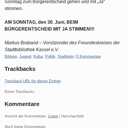
Sonntag zum Bürgerentscheid gehen und mit „Ja“
stimmen.
AM SONNTAG, den 30. Juni, BEIM
BÜRGERENTSCHEID MIT JA STIMMEN!!!
Markus Braband – Vorsitzender des Freundeskreises der
Stadtbibliothek Kassel e.V.
Kategorien:
Bildung
,
Jugend
,
Kultur
,
Politik
,
Stadtteile
|
0 Kommentare
Trackbacks
Trackback-URL für diesen Eintrag
Keine Trackbacks
Kommentare
Ansicht der Kommentare:
Linear
| Verschachtelt
Noch keine Kommentare