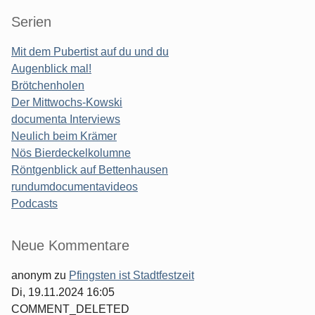
Serien
Mit dem Pubertist auf du und du
Augenblick mal!
Brötchenholen
Der Mittwochs-Kowski
documenta Interviews
Neulich beim Krämer
Nös Bierdeckelkolumne
Röntgenblick auf Bettenhausen
rundumdocumentavideos
Podcasts
Seitenleiste
Neue Kommentare
anonym
zu
Pfingsten ist Stadtfestzeit
Di, 19.11.2024 16:05
COMMENT_DELETED