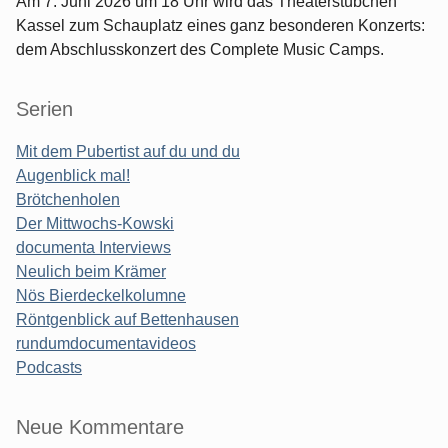
Am 7. Juni 2026 um 18 Uhr wird das Theaterstübchen
Kassel zum Schauplatz eines ganz besonderen Konzerts:
dem Abschlusskonzert des Complete Music Camps.
Serien
Mit dem Pubertist auf du und du
Augenblick mal!
Brötchenholen
Der Mittwochs-Kowski
documenta Interviews
Neulich beim Krämer
Nös Bierdeckelkolumne
Röntgenblick auf Bettenhausen
rundumdocumentavideos
Podcasts
Seitenleiste
Neue Kommentare