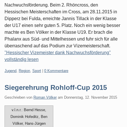
Nachwuchsförderung. Beim 2. Rhöncross, den
Hessischen Meisterschaften im Cross, am 28.11.2015 in
Dipperz bei Fulda, erreichte Jannis Tillack in der Klasse
der U17 einen sehr guten 5. Platz. Noch ein wenig besser
machte es Ben Völker in der Klasse U19. Er brach die
Phalanx aus Süd- und Mittelhessen und fuhr sich für alle
überraschend auf das Podium zur Vizemeisterschaft.
"Hessischer Vizemeister dank Nachwuchsförderung"
vollständig lesen
Kategorien:
Jugend
,
Region
,
Sport
|
0 Kommentare
Siegerehrung Rohloff-Cup 2015
Geschrieben von
Roman Völker
am
Donnerstag, 12. November 2015
v.l.n.r.: Bernd Hesse,
Dominik Hofeditz, Ben
Völker, Hans-Jürgen