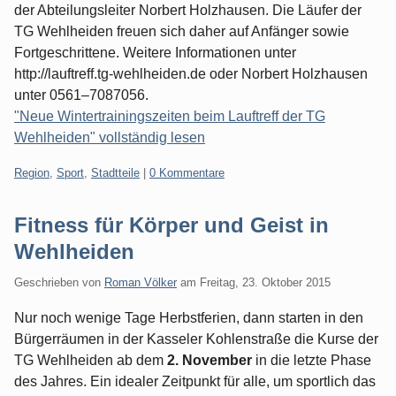
der Abteilungsleiter Norbert Holzhausen. Die Läufer der
TG Wehlheiden freuen sich daher auf Anfänger sowie
Fortgeschrittene. Weitere Informationen unter
http://lauftreff.tg-wehlheiden.de oder Norbert Holzhausen
unter 0561–7087056.
"Neue Wintertrainingszeiten beim Lauftreff der TG
Wehlheiden" vollständig lesen
Kategorien:
Region
,
Sport
,
Stadtteile
|
0 Kommentare
Fitness für Körper und Geist in
Wehlheiden
Geschrieben von
Roman Völker
am
Freitag, 23. Oktober 2015
Nur noch wenige Tage Herbstferien, dann starten in den
Bürgerräumen in der Kasseler Kohlenstraße die Kurse der
TG Wehlheiden ab dem
2. November
in die letzte Phase
des Jahres. Ein idealer Zeitpunkt für alle, um sportlich das