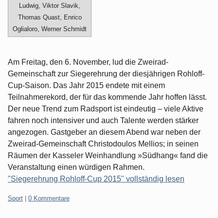
Ludwig, Viktor Slavik,
Thomas Quast, Enrico
Oglialoro, Werner Schmidt
Am Freitag, den 6. November, lud die Zweirad-
Gemeinschaft zur Siegerehrung der diesjährigen Rohloff-
Cup-Saison. Das Jahr 2015 endete mit einem
Teilnahmerekord, der für das kommende Jahr hoffen lässt.
Der neue Trend zum Radsport ist eindeutig – viele Aktive
fahren noch intensiver und auch Talente werden stärker
angezogen. Gastgeber an diesem Abend war neben der
Zweirad-Gemeinschaft Christodoulos Mellios; in seinen
Räumen der Kasseler Weinhandlung »Südhang« fand die
Veranstaltung einen würdigen Rahmen.
"Siegerehrung Rohloff-Cup 2015" vollständig lesen
Kategorien:
Sport
|
0 Kommentare