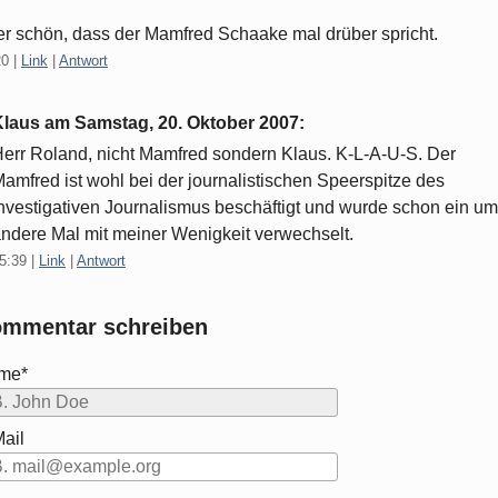
r schön, dass der Mamfred Schaake mal drüber spricht.
20
|
Link
|
Antwort
Klaus am
Samstag, 20. Oktober 2007
:
err Roland, nicht Mamfred sondern Klaus. K-L-A-U-S. Der
amfred ist wohl bei der journalistischen Speerspitze des
nvestigativen Journalismus beschäftigt und wurde schon ein u
ndere Mal mit meiner Wenigkeit verwechselt.
5:39
|
Link
|
Antwort
mmentar schreiben
me*
ail