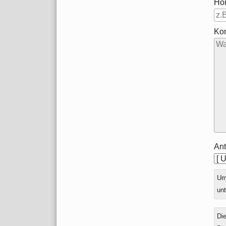
Ho
Ko
Ant
Ums
unt
Die