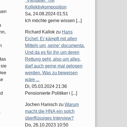
"Vielsaiter" mit
Kollektivkomposition
auen
Sa, 24.08.2024 01:51
Ich möchte gerne wissen [...]
u
nn,
Richard Kallok
zu
Hans
Eichel: Er kämpft mit allen
m
Mitteln um ‚seine‘ documenta.
Und da es für ihn um deren
das
Rettung geht, also um alles,
 sie
darf auch gerne mal gelogen
 Dee
werden. Was zu beweisen
se
wäre ...
Di, 05.03.2024 21:36
nd
Pensionierte Politiker i [...]
Jochen Hanisch
zu
Warum
macht die HNA ein solch
r
überflüssiges Interview?
Do, 26.10.2023 10:50