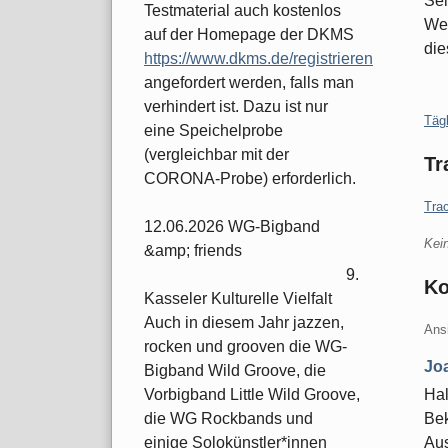
Sel
Testmaterial auch kostenlos
Wei
auf der Homepage der DKMS
die
https://www.dkms.de/registrieren
angefordert werden, falls man
verhindert ist. Dazu ist nur
Kate
Täg
eine Speichelprobe
(vergleichbar mit der
Tr
CORONA-Probe) erforderlich.
Tra
12.06.2026 WG-Bigband
Kei
&amp; friends
9.
K
Kasseler Kulturelle Vielfalt
Auch in diesem Jahr jazzen,
Ans
rocken und grooven die WG-
Jo
Bigband Wild Groove, die
Hal
Vorbigband Little Wild Groove,
Bek
die WG Rockbands und
Aus
einige Solokünstler*innen