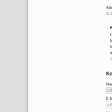
Abe
01:
H
M
i
a
1
Ko
Na
E-M