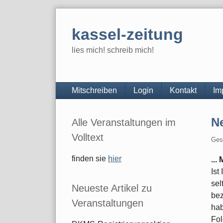
Skip
to
kassel-zeitung
content
lies mich! schreib mich!
Navigation
Mitschreiben
Login
Kontakt
Im
Seitenleiste
Ne
Alle Veranstaltungen im
Volltext
Ges
finden sie
hier
...
Ist
sel
Neueste Artikel zu
bez
Veranstaltungen
ha
Fol