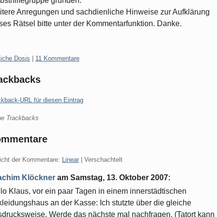
bsthilfegruppe gründen.
tere Anregungen und sachdienliche Hinweise zur Aufklärung
ses Rätsel bitte unter der Kommentarfunktion. Danke.
gorien:
liche Dosis
|
11 Kommentare
ackbacks
ckback-URL für diesen Eintrag
ne Trackbacks
ommentare
icht der Kommentare:
Linear
| Verschachtelt
achim Klöckner
am
Samstag, 13. Oktober 2007
:
lo Klaus, vor ein paar Tagen in einem innerstädtischen
leidungshaus an der Kasse: Ich stutzte über die gleiche
drucksweise. Werde das nächste mal nachfragen. (Tatort kann 