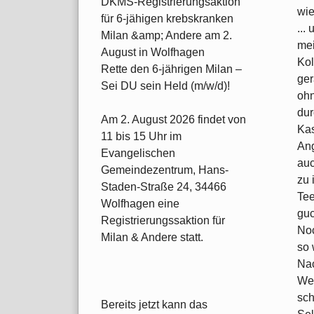
DKMS-Registrierungsaktion
wie
für 6-jähigen krebskranken
...
Milan &amp; Andere am 2.
mei
August in Wolfhagen
Kol
Rette den 6-jährigen Milan –
ger
Sei DU sein Held (m/w/d)!
ohn
dur
Am 2. August 2026 findet von
Kas
11 bis 15 Uhr im
Ang
Evangelischen
auc
Gemeindezentrum, Hans-
zu 
Staden-Straße 24, 34466
Tee
Wolfhagen eine
guc
Registrierungssaktion für
Noc
Milan & Andere statt.
so 
Nac
Wen
sch
Bereits jetzt kann das