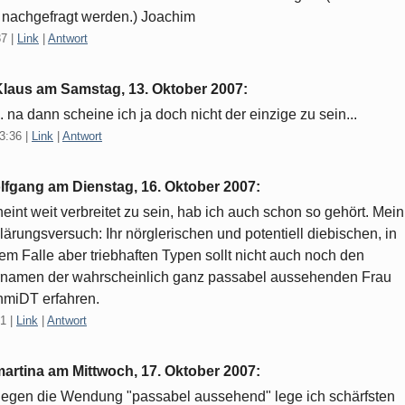
 nachgefragt werden.) Joachim
37
|
Link
|
Antwort
Klaus am
Samstag, 13. Oktober 2007
:
.. na dann scheine ich ja doch nicht der einzige zu sein...
3:36
|
Link
|
Antwort
lfgang am
Dienstag, 16. Oktober 2007
:
eint weit verbreitet zu sein, hab ich auch schon so gehört. Mein
lärungsversuch: Ihr nörglerischen und potentiell diebischen, in
em Falle aber triebhaften Typen sollt nicht auch noch den
namen der wahrscheinlich ganz passabel aussehenden Frau
miDT erfahren.
21
|
Link
|
Antwort
martina am
Mittwoch, 17. Oktober 2007
:
egen die Wendung "passabel aussehend" lege ich schärfsten