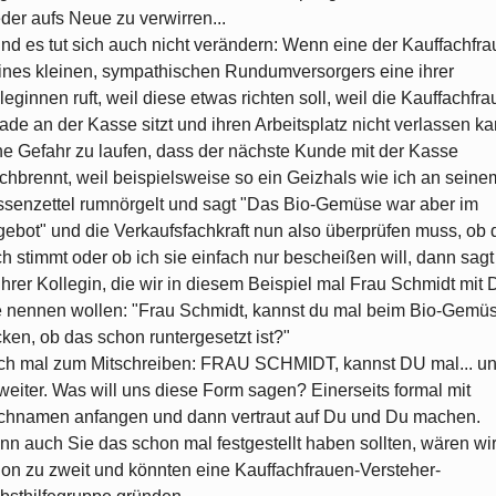
der aufs Neue zu verwirren...
 und es tut sich auch nicht verändern: Wenn eine der Kauffachfr
nes kleinen, sympathischen Rundumversorgers eine ihrer
leginnen ruft, weil diese etwas richten soll, weil die Kauffachfra
ade an der Kasse sitzt und ihren Arbeitsplatz nicht verlassen ka
e Gefahr zu laufen, dass der nächste Kunde mit der Kasse
chbrennt, weil beispielsweise so ein Geizhals wie ich an seine
senzettel rumnörgelt und sagt "Das Bio-Gemüse war aber im
ebot" und die Verkaufsfachkraft nun also überprüfen muss, ob 
h stimmt oder ob ich sie einfach nur bescheißen will, dann sagt
ihrer Kollegin, die wir in diesem Beispiel mal Frau Schmidt mit
 nennen wollen: "Frau Schmidt, kannst du mal beim Bio-Gemü
ken, ob das schon runtergesetzt ist?"
h mal zum Mitschreiben: FRAU SCHMIDT, kannst DU mal... u
weiter. Was will uns diese Form sagen? Einerseits formal mit
hnamen anfangen und dann vertraut auf Du und Du machen.
n auch Sie das schon mal festgestellt haben sollten, wären wi
on zu zweit und könnten eine Kauffachfrauen-Versteher-