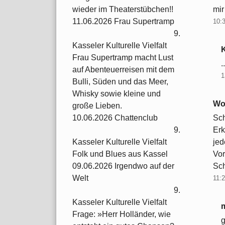
mir
wieder im Theaterstübchen!!
11.06.2026 Frau Supertramp
10:
9.
Kasseler Kulturelle Vielfalt
Frau Supertramp macht Lust
.
auf Abenteuerreisen mit dem
1
Bulli, Süden und das Meer,
Whisky sowie kleine und
Wo
große Lieben.
Sch
10.06.2026 Chattenclub
Erk
9.
jed
Kasseler Kulturelle Vielfalt
Vor
Folk und Blues aus Kassel
Sch
09.06.2026 Irgendwo auf der
Welt
11:
9.
Kasseler Kulturelle Vielfalt
Frage: »Herr Holländer, wie
g