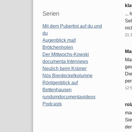
kl
Serien
...
Sel
Mit dem Pubertist auf du und
nic
du
21:
Augenblick mal!
Brötchenholen
Ma
Der Mittwochs-Kowski
Man
documenta Interviews
gew
Neulich beim Krämer
Die
Nös Bierdeckelkolumne
per
Röntgenblick auf
12:
Bettenhausen
rundumdocumentavideos
Podcasts
ro
ma
Sie
den