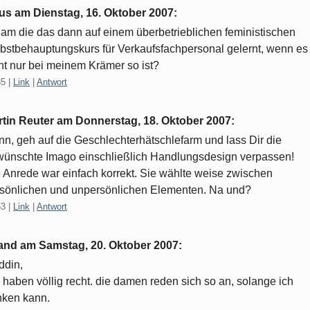
aus am
Dienstag, 16. Oktober 2007
:
 ham die das dann auf einem überbetrieblichen feministischen
bstbehauptungskurs für Verkaufsfachpersonal gelernt, wenn es
ht nur bei meinem Krämer so ist?
35
|
Link
|
Antwort
rtin Reuter am
Donnerstag, 18. Oktober 2007
:
n, geh auf die Geschlechterhätschlefarm und lass Dir die
ünschte Imago einschließlich Handlungsdesign verpassen!
 Anrede war einfach korrekt. Sie wählte weise zwischen
sönlichen und unpersönlichen Elementen. Na und?
53
|
Link
|
Antwort
land am
Samstag, 20. Oktober 2007
:
ddin,
 haben völlig recht. die damen reden sich so an, solange ich
ken kann.