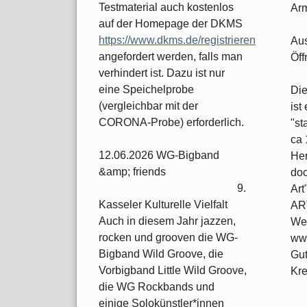
Testmaterial auch kostenlos
Arm
auf der Homepage der DKMS
https://www.dkms.de/registrieren
Aus
angefordert werden, falls man
Öff
verhindert ist. Dazu ist nur
eine Speichelprobe
Die
(vergleichbar mit der
ist
CORONA-Probe) erforderlich.
"st
ca 
12.06.2026 WG-Bigband
Her
&amp; friends
doc
9.
Art
Kasseler Kulturelle Vielfalt
ART
Auch in diesem Jahr jazzen,
Wei
rocken und grooven die WG-
www
Bigband Wild Groove, die
Gut
Vorbigband Little Wild Groove,
Kre
die WG Rockbands und
einige Solokünstler*innen