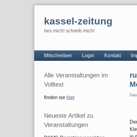
Skip
to
kassel-zeitung
content
lies mich! schreib mich!
Navigation
Mitschreiben
Login
Kontakt
Im
Seitenleiste
r
Alle Veranstaltungen im
M
Volltext
Ges
finden sie
hier
Neueste Artikel zu
Der
Veranstaltungen
Kle
in 