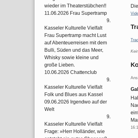
wieder im Theaterstübchen!!
Die
11.06.2026 Frau Supertramp
Kate
Vid
9.
Tr
Kasseler Kulturelle Vielfalt
Frau Supertramp macht Lust
Tra
auf Abenteuerreisen mit dem
Bulli, Süden und das Meer,
Kei
Whisky sowie kleine und
K
große Lieben.
10.06.2026 Chattenclub
Ans
9.
Kasseler Kulturelle Vielfalt
Ga
Folk und Blues aus Kassel
Hal
09.06.2026 Irgendwo auf der
Nac
Welt
ein
9.
Man
Kasseler Kulturelle Vielfalt
16:
Frage: »Herr Holländer, wie