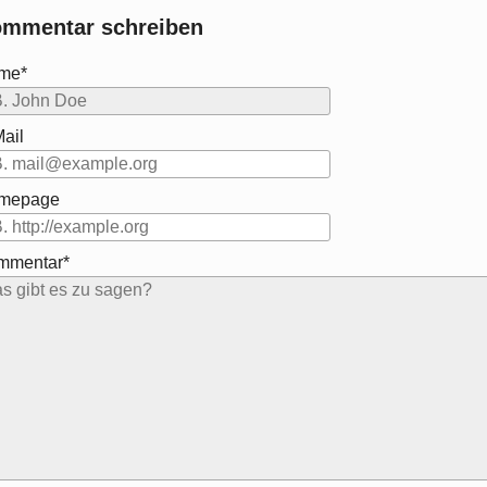
mmentar schreiben
me*
ail
mepage
mmentar*