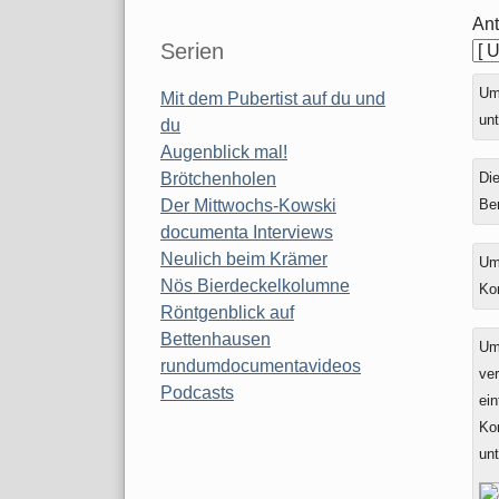
Ant
Serien
Ums
Mit dem Pubertist auf du und
unt
du
Augenblick mal!
Die
Brötchenholen
Be
Der Mittwochs-Kowski
documenta Interviews
Neulich beim Krämer
Um
Nös Bierdeckelkolumne
Ko
Röntgenblick auf
Bettenhausen
Um
rundumdocumentavideos
ver
Podcasts
ein
Ko
un