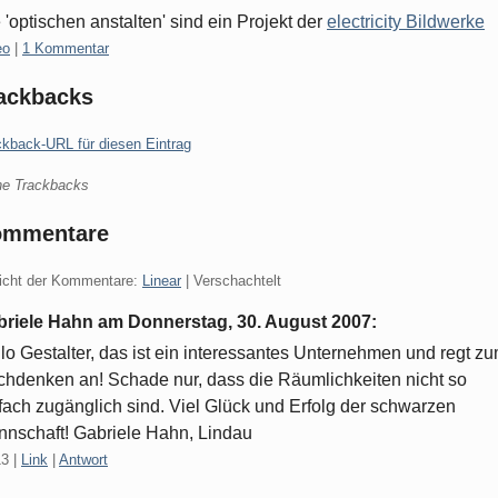
 'optischen anstalten' sind ein Projekt der
electricity Bildwerke
gorien:
eo
|
1 Kommentar
ackbacks
ckback-URL für diesen Eintrag
ne Trackbacks
ommentare
icht der Kommentare:
Linear
| Verschachtelt
briele Hahn am
Donnerstag, 30. August 2007
:
lo Gestalter, das ist ein interessantes Unternehmen und regt z
hdenken an! Schade nur, dass die Räumlichkeiten nicht so
fach zugänglich sind. Viel Glück und Erfolg der schwarzen
nschaft! Gabriele Hahn, Lindau
13
|
Link
|
Antwort