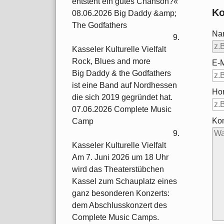
entsteht ein gutes Chanson?«
Ko
08.06.2026 Big Daddy &amp;
The Godfathers
Na
9.
Kasseler Kulturelle Vielfalt
Rock, Blues and more
E-M
Big Daddy & the Godfathers
ist eine Band auf Nordhessen
Ho
die sich 2019 gegründet hat.
07.06.2026 Complete Music
Ko
Camp
9.
Kasseler Kulturelle Vielfalt
Am 7. Juni 2026 um 18 Uhr
wird das Theaterstübchen
Kassel zum Schauplatz eines
ganz besonderen Konzerts:
dem Abschlusskonzert des
Complete Music Camps.