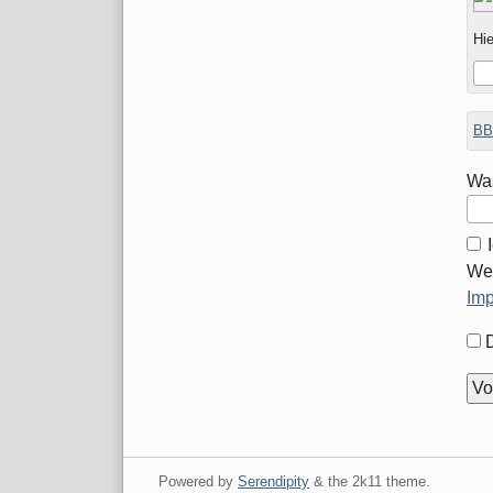
Hie
BB
Was
Wei
Im
For
Opt
Powered by
Serendipity
& the
2k11
theme.