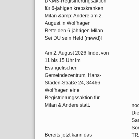
DKMS-Registrierungsaktion
für 6-jähigen krebskranken
Milan &amp; Andere am 2.
August in Wolfhagen
Rette den 6-jährigen Milan –
Sei DU sein Held (m/w/d)!
Am 2. August 2026 findet von
11 bis 15 Uhr im
Evangelischen
Gemeindezentrum, Hans-
Staden-Straße 24, 34466
Wolfhagen eine
Registrierungssaktion für
Milan & Andere statt.
noc
Die
Sam
Son
Bereits jetzt kann das
TRA