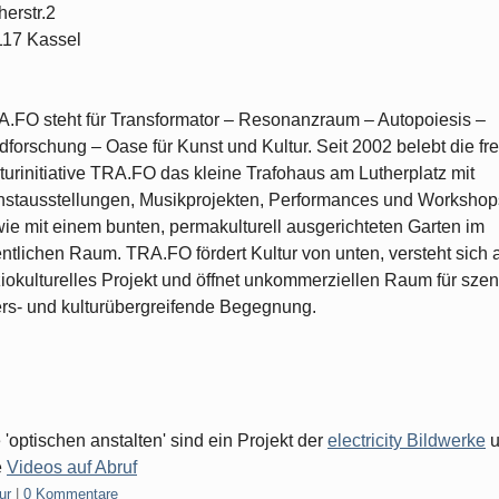
herstr.2
117 Kassel
.FO steht für Transformator – Resonanzraum – Autopoiesis –
dforschung – Oase für Kunst und Kultur. Seit 2002 belebt die fre
turinitiative TRA.FO das kleine Trafohaus am Lutherplatz mit
stausstellungen, Musikprojekten, Performances und Workshop
ie mit einem bunten, permakulturell ausgerichteten Garten im
entlichen Raum. TRA.FO fördert Kultur von unten, versteht sich 
iokulturelles Projekt und öffnet unkommerziellen Raum für szen
ers- und kulturübergreifende Begegnung.
 'optischen anstalten' sind ein Projekt der
electricity Bildwerke
u
e
Videos auf Abruf
gorien:
ur
|
0 Kommentare