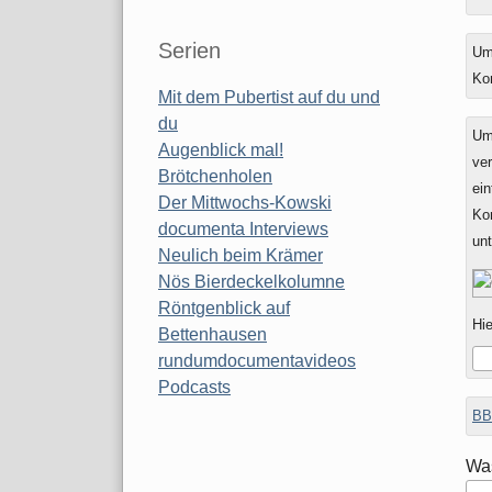
Serien
Um
Ko
Mit dem Pubertist auf du und
du
Um
Augenblick mal!
ver
Brötchenholen
ein
Der Mittwochs-Kowski
Ko
documenta Interviews
un
Neulich beim Krämer
Nös Bierdeckelkolumne
Röntgenblick auf
Hie
Bettenhausen
rundumdocumentavideos
Podcasts
BB
Was