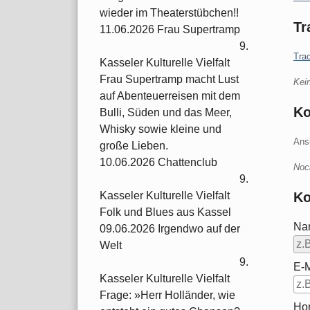
wieder im Theaterstübchen!!
Tr
11.06.2026 Frau Supertramp
9.
Tra
Kasseler Kulturelle Vielfalt
Frau Supertramp macht Lust
Kei
auf Abenteuerreisen mit dem
K
Bulli, Süden und das Meer,
Whisky sowie kleine und
Ans
große Lieben.
10.06.2026 Chattenclub
Noc
9.
Ko
Kasseler Kulturelle Vielfalt
Folk und Blues aus Kassel
Na
09.06.2026 Irgendwo auf der
Welt
9.
E-M
Kasseler Kulturelle Vielfalt
Frage: »Herr Holländer, wie
Ho