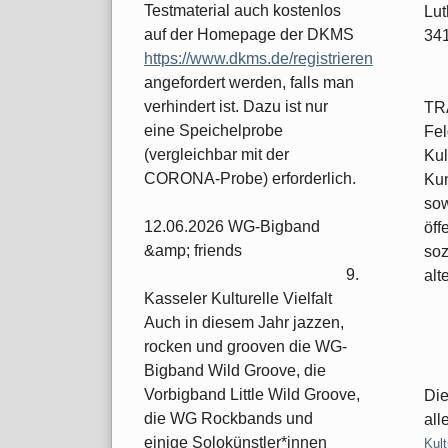
Testmaterial auch kostenlos
Lut
auf der Homepage der DKMS
34
https://www.dkms.de/registrieren
angefordert werden, falls man
verhindert ist. Dazu ist nur
TRA
eine Speichelprobe
Fel
(vergleichbar mit der
Kul
CORONA-Probe) erforderlich.
Kun
sow
12.06.2026 WG-Bigband
öff
&amp; friends
soz
9.
alt
Kasseler Kulturelle Vielfalt
Auch in diesem Jahr jazzen,
rocken und grooven die WG-
Bigband Wild Groove, die
Vorbigband Little Wild Groove,
Die
die WG Rockbands und
all
einige Solokünstler*innen
Kate
Kult