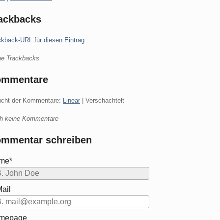
ackbacks
ckback-URL für diesen Eintrag
ne Trackbacks
ommentare
icht der Kommentare:
Linear
| Verschachtelt
h keine Kommentare
mmentar schreiben
me*
ail
mepage