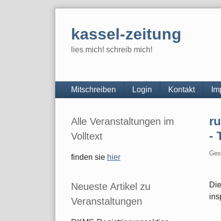
Skip
to
kassel-zeitung
content
lies mich! schreib mich!
Navigation
Mitschreiben
Login
Kontakt
Im
Seitenleiste
r
Alle Veranstaltungen im
-
Volltext
Ges
finden sie
hier
Die
Neueste Artikel zu
ins
Veranstaltungen