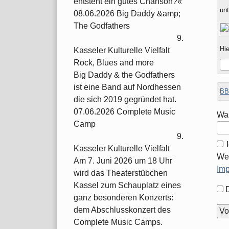
entsteht ein gutes Chanson?«
un
08.06.2026 Big Daddy &amp;
The Godfathers
9.
Hie
Kasseler Kulturelle Vielfalt
Rock, Blues and more
Big Daddy & the Godfathers
ist eine Band auf Nordhessen
BB
die sich 2019 gegründet hat.
07.06.2026 Complete Music
Was
Camp
9.
Kasseler Kulturelle Vielfalt
Wei
Am 7. Juni 2026 um 18 Uhr
Im
wird das Theaterstübchen
Kassel zum Schauplatz eines
For
ganz besonderen Konzerts:
Opt
dem Abschlusskonzert des
Complete Music Camps.