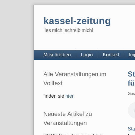
Skip
to
kassel-zeitung
content
lies mich! schreib mich!
Navigation
Mitschreiben
Login
Kontakt
Im
Seitenleiste
S
Alle Veranstaltungen im
fü
Volltext
Ges
finden sie
hier
Neueste Artikel zu
Veranstaltungen
Sta