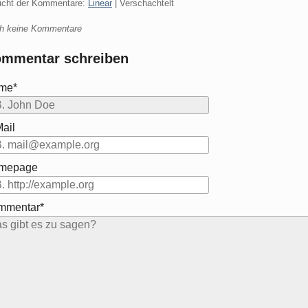
icht der Kommentare:
Linear
| Verschachtelt
h keine Kommentare
mmentar schreiben
me*
ail
mepage
mmentar*