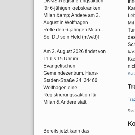
DKMS-Registrierungsaktion
Inn
für 6-jähigen krebskranken
Kas
Milan &amp; Andere am 2.
Leb
August in Wolfhagen
Mit
Rette den 6-jährigen Milan –
Tun
Sei DU sein Held (m/w/d)!
das
Sch
Am 2. August 2026 findet von
kas
11 bis 15 Uhr im
Kas
Evangelischen
nic
Gemeindezentrum, Hans-
Kate
Kult
Staden-Straße 24, 34466
Tr
Wolfhagen eine
Registrierungssaktion für
Tra
Milan & Andere statt.
Kei
K
Bereits jetzt kann das