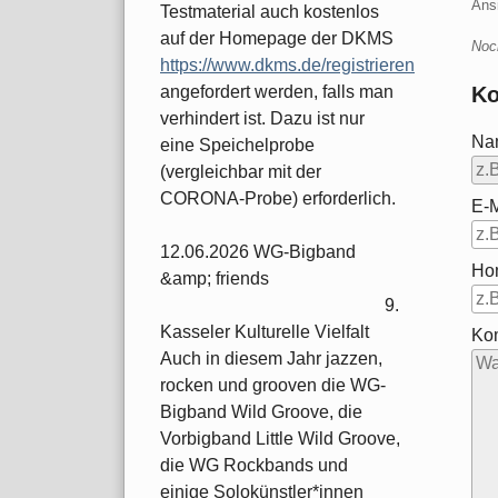
Ans
Testmaterial auch kostenlos
auf der Homepage der DKMS
Noc
https://www.dkms.de/registrieren
Ko
angefordert werden, falls man
verhindert ist. Dazu ist nur
Na
eine Speichelprobe
(vergleichbar mit der
CORONA-Probe) erforderlich.
E-M
12.06.2026 WG-Bigband
Ho
&amp; friends
9.
Kasseler Kulturelle Vielfalt
Ko
Auch in diesem Jahr jazzen,
rocken und grooven die WG-
Bigband Wild Groove, die
Vorbigband Little Wild Groove,
die WG Rockbands und
einige Solokünstler*innen