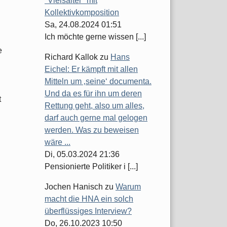
"Vielsaiter" mit
Kollektivkomposition
Sa, 24.08.2024 01:51
Ich möchte gerne wissen [...]
e
Richard Kallok
zu
Hans
Eichel: Er kämpft mit allen
Mitteln um ‚seine‘ documenta.
Und da es für ihn um deren
t
Rettung geht, also um alles,
darf auch gerne mal gelogen
werden. Was zu beweisen
wäre ...
Di, 05.03.2024 21:36
Pensionierte Politiker i [...]
Jochen Hanisch
zu
Warum
macht die HNA ein solch
überflüssiges Interview?
Do, 26.10.2023 10:50