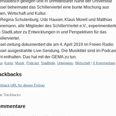
erstädtisch gelegen und in unmittelbarer Nähe der Universität
sel beheimatet das Schillerviertel eine bunte Mischung aus
en, Wirtschaft und Kultur.
 Regina Schulenburg, Udo Hauser, Klaus Morell und Matthias
nemann, alle Mitglieder des SchillerViertel e.V., experimentiert
 StadtLabor zu Entwicklungen in und Perspektiven für das
illerviertel.
sel-zeitung dokumentiert die am 4. April 2019 im Freien Radio
sel ausgestrahlte Live-Sendung. Die Musiktitel sind im Podcas
ht enthalten. Das hat mit der GEMA zu tun.
gorien:
ur
,
Kunst
,
Musik
,
Podcast
,
Stadtteile
,
Unterwegs
,
Wirtschaft
|
0 Kommentare
ackbacks
ckback-URL für diesen Eintrag
ne Trackbacks
ommentare