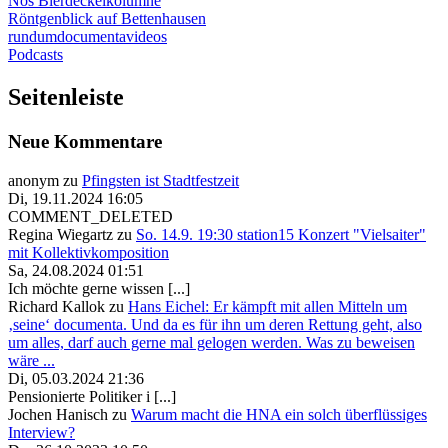
Nös Bierdeckelkolumne
Röntgenblick auf Bettenhausen
rundumdocumentavideos
Podcasts
Seitenleiste
Neue Kommentare
anonym
zu
Pfingsten ist Stadtfestzeit
Di, 19.11.2024 16:05
COMMENT_DELETED
Regina Wiegartz
zu
So. 14.9. 19:30 station15 Konzert "Vielsaiter"
mit Kollektivkomposition
Sa, 24.08.2024 01:51
Ich möchte gerne wissen [...]
Richard Kallok
zu
Hans Eichel: Er kämpft mit allen Mitteln um
‚seine‘ documenta. Und da es für ihn um deren Rettung geht, also
um alles, darf auch gerne mal gelogen werden. Was zu beweisen
wäre ...
Di, 05.03.2024 21:36
Pensionierte Politiker i [...]
Jochen Hanisch
zu
Warum macht die HNA ein solch überflüssiges
Interview?