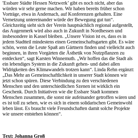
'Essbare Städte Hessen Netzwerk’ gibt es noch nicht, aber das
würden wir sehr gerne machen. Wir haben bereits früher schon
Vorträge, etwa in Andernach, auf Konferenzen gehalten. Eine
Vernetzung untereinander würde der Bewegung gut tun“.
Gleichzeitig sieht sich der Verein hauptsächlich regional aufgestellt,
das Augenmerk wird also auch in Zukunft in Nordhessen und
insbesondere in Kassel bleiben. „Unsere Vision ist es, dass es in
jedem Stadtteil mindestens einen Gemeinschaftsgarten gibt. Es wäre
schön, wenn die Leute Spaß am Gärtnern finden und vielleicht auch
beginnen, in ihren Vorgärten die Ästhetik von Nutzpflanzen zu
entdecken“, sagt Karsten Winnemuth. „Wir hoffen das die Stadt als
ein lebendiges System in die Zukunft gehen- und dabei allen
Widrigkeiten des Klimawandels trotzen kann“. Linda Rehn ergänzt:
„Das Mehr an Gemeinschaftlichkeit in unserer Stadt können wir
jetzt schon spüren. Diese Verbindung zu den verschiedenen
Menschen und den unterschiedlichen Szenen ist wirklich ein
Geschenk. Durch Initiativen wie die Essbare Stadt kommen
Menschen zusammen, die sonst nie aufeinander getroffen wären und
es ist toll zu sehen, wie es sich in einem solidarischen Gemeinwohl
leben lässt. Es braucht viele Freundschaften damit solche Projekte
wie unsere entstehen können“.
Text: Johanna Groß