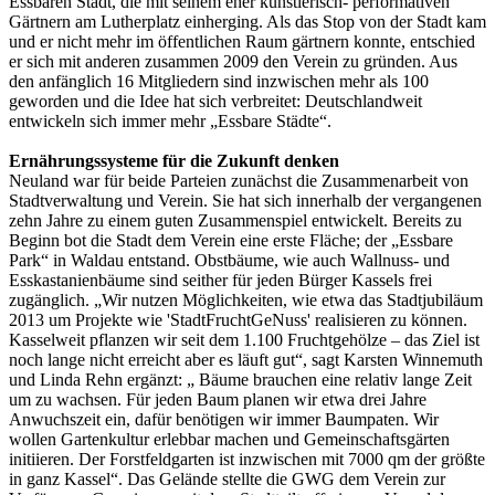
Essbaren Stadt, die mit seinem eher künstlerisch- performativen
Gärtnern am Lutherplatz einherging. Als das Stop von der Stadt kam
und er nicht mehr im öffentlichen Raum gärtnern konnte, entschied
er sich mit anderen zusammen 2009 den Verein zu gründen. Aus
den anfänglich 16 Mitgliedern sind inzwischen mehr als 100
geworden und die Idee hat sich verbreitet: Deutschlandweit
entwickeln sich immer mehr „Essbare Städte“.
Ernährungssysteme für die Zukunft denken
Neuland war für beide Parteien zunächst die Zusammenarbeit von
Stadtverwaltung und Verein. Sie hat sich innerhalb der vergangenen
zehn Jahre zu einem guten Zusammenspiel entwickelt. Bereits zu
Beginn bot die Stadt dem Verein eine erste Fläche; der „Essbare
Park“ in Waldau entstand. Obstbäume, wie auch Wallnuss- und
Esskastanienbäume sind seither für jeden Bürger Kassels frei
zugänglich. „Wir nutzen Möglichkeiten, wie etwa das Stadtjubiläum
2013 um Projekte wie 'StadtFruchtGeNuss' realisieren zu können.
Kasselweit pflanzen wir seit dem 1.100 Fruchtgehölze – das Ziel ist
noch lange nicht erreicht aber es läuft gut“, sagt Karsten Winnemuth
und Linda Rehn ergänzt: „ Bäume brauchen eine relativ lange Zeit
um zu wachsen. Für jeden Baum planen wir etwa drei Jahre
Anwuchszeit ein, dafür benötigen wir immer Baumpaten. Wir
wollen Gartenkultur erlebbar machen und Gemeinschaftsgärten
initiieren. Der Forstfeldgarten ist inzwischen mit 7000 qm der größte
in ganz Kassel“. Das Gelände stellte die GWG dem Verein zur