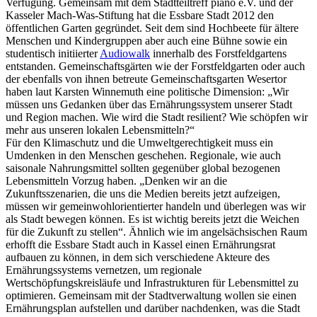
Verfügung. Gemeinsam mit dem Stadtteiltreff piano e.V. und der
Kasseler Mach-Was-Stiftung hat die Essbare Stadt 2012 den
öffentlichen Garten gegründet. Seit dem sind Hochbeete für ältere
Menschen und Kindergruppen aber auch eine Bühne sowie ein
studentisch initiierter
Audiowalk
innerhalb des Forstfeldgartens
entstanden. Gemeinschaftsgärten wie der Forstfeldgarten oder auch
der ebenfalls von ihnen betreute Gemeinschaftsgarten Wesertor
haben laut Karsten Winnemuth eine politische Dimension: „Wir
müssen uns Gedanken über das Ernährungssystem unserer Stadt
und Region machen. Wie wird die Stadt resilient? Wie schöpfen wir
mehr aus unseren lokalen Lebensmitteln?“
Für den Klimaschutz und die Umweltgerechtigkeit muss ein
Umdenken in den Menschen geschehen. Regionale, wie auch
saisonale Nahrungsmittel sollten gegenüber global bezogenen
Lebensmitteln Vorzug haben. „Denken wir an die
Zukunftsszenarien, die uns die Medien bereits jetzt aufzeigen,
müssen wir gemeinwohlorientierter handeln und überlegen was wir
als Stadt bewegen können. Es ist wichtig bereits jetzt die Weichen
für die Zukunft zu stellen“. Ähnlich wie im angelsächsischen Raum
erhofft die Essbare Stadt auch in Kassel einen Ernährungsrat
aufbauen zu können, in dem sich verschiedene Akteure des
Ernährungssystems vernetzen, um regionale
Wertschöpfungskreisläufe und Infrastrukturen für Lebensmittel zu
optimieren. Gemeinsam mit der Stadtverwaltung wollen sie einen
Ernährungsplan aufstellen und darüber nachdenken, was die Stadt