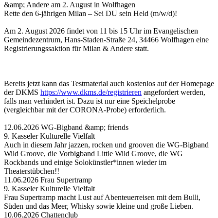
&amp; Andere am 2. August in Wolfhagen
Rette den 6-jährigen Milan – Sei DU sein Held (m/w/d)!
Am 2. August 2026 findet von 11 bis 15 Uhr im Evangelischen
Gemeindezentrum, Hans-Staden-Straße 24, 34466 Wolfhagen eine
Registrierungssaktion für Milan & Andere statt.
Bereits jetzt kann das Testmaterial auch kostenlos auf der Homepage
der DKMS
https://www.dkms.de/registrieren
angefordert werden,
falls man verhindert ist. Dazu ist nur eine Speichelprobe
(vergleichbar mit der CORONA-Probe) erforderlich.
12.06.2026 WG-Bigband &amp; friends
9. Kasseler Kulturelle Vielfalt
Auch in diesem Jahr jazzen, rocken und grooven die WG-Bigband
Wild Groove, die Vorbigband Little Wild Groove, die WG
Rockbands und einige Solokünstler*innen wieder im
Theaterstübchen!!
11.06.2026 Frau Supertramp
9. Kasseler Kulturelle Vielfalt
Frau Supertramp macht Lust auf Abenteuerreisen mit dem Bulli,
Süden und das Meer, Whisky sowie kleine und große Lieben.
10.06.2026 Chattenclub