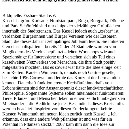
Bildquelle: Essbare Stadt e.V.
Kassel ist grün. Karlsaue, Nordstadtpark, Buga, Bergpark, Dönche
und Park Schönfeld sind nur einige der vielzähligen Grünflächen
innerhalb der Stadtgrenzen. Das Kassel jedoch auch „essbar“ ist,
verdanken Bürgerinnen und Bürger Vereinen wie der Essbaren
Stadt, die dieses Jahr ihr zehnjähriges Jubiläum feiern. Sie initiieren
Gemeinschaftsgärten – bereits 15 der 23 Stadtteile wurden von
Mitgliedern des Vereins bepflanzt – leiten Workshops wie auch
Spaziergänge für Interessierte und verstehen sich als Teil eines
kasselweiten Netzwerkes von Menschen, die ihre Stadt positiv
mitgestalten möchten. Bis es soweit war hatte die Idee einige Zeit
zum Reifen. Karsten Winnemuth, damals noch Gärtnergeselle,
besuchte 1996 Cornwall und lernte das Konzept der Permakultur
kennen. Dauerhaft funktionierende Kreisläufe innerhalb von
Lebensräumen sind der Ausgangspunkt dieser landwirtschaftlichen
Philosophie. Sogenannte Systeme sollen miteinander funktionieren:
Tiere, Pflanzen und Menschen leben in einem zeitlich unbegrenzten
Miteinander – die Bedürfnisse jedes Bestandteils dieses Kreislaufes
werden beachtet. Inspiriert von diesen Entdeckungen, kehrte
Karsten Winnemuth mit neuen Ideen zurück nach Kassel: „ Ich
erkannte, dass eine andere Welt pflanzbar ist und was für ein
Potential in Pflanzen steckt.“ 2007 kam ihm dann die Idee zur