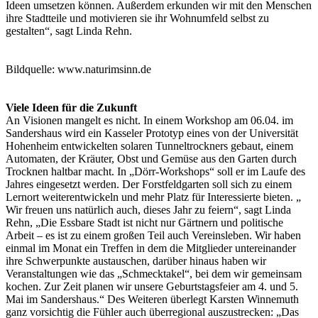
Ideen umsetzen können. Außerdem erkunden wir mit den Menschen
ihre Stadtteile und motivieren sie ihr Wohnumfeld selbst zu
gestalten“, sagt Linda Rehn.
Bildquelle: www.naturimsinn.de
Viele Ideen für die Zukunft
An Visionen mangelt es nicht. In einem Workshop am 06.04. im
Sandershaus wird ein Kasseler Prototyp eines von der Universität
Hohenheim entwickelten solaren Tunneltrockners gebaut, einem
Automaten, der Kräuter, Obst und Gemüse aus den Garten durch
Trocknen haltbar macht. In „Dörr-Workshops“ soll er im Laufe des
Jahres eingesetzt werden. Der Forstfeldgarten soll sich zu einem
Lernort weiterentwickeln und mehr Platz für Interessierte bieten. „
Wir freuen uns natürlich auch, dieses Jahr zu feiern“, sagt Linda
Rehn, „Die Essbare Stadt ist nicht nur Gärtnern und politische
Arbeit – es ist zu einem großen Teil auch Vereinsleben. Wir haben
einmal im Monat ein Treffen in dem die Mitglieder untereinander
ihre Schwerpunkte austauschen, darüber hinaus haben wir
Veranstaltungen wie das „Schmecktakel“, bei dem wir gemeinsam
kochen. Zur Zeit planen wir unsere Geburtstagsfeier am 4. und 5.
Mai im Sandershaus.“ Des Weiteren überlegt Karsten Winnemuth
ganz vorsichtig die Fühler auch überregional auszustrecken: „Das