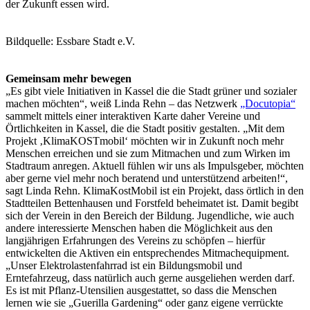
der Zukunft essen wird.
Bildquelle: Essbare Stadt e.V.
Gemeinsam mehr bewegen
„Es gibt viele Initiativen in Kassel die die Stadt grüner und sozialer
machen möchten“, weiß Linda Rehn – das Netzwerk
„Docutopia“
sammelt mittels einer interaktiven Karte daher Vereine und
Örtlichkeiten in Kassel, die die Stadt positiv gestalten. „Mit dem
Projekt ‚KlimaKOSTmobil‘ möchten wir in Zukunft noch mehr
Menschen erreichen und sie zum Mitmachen und zum Wirken im
Stadtraum anregen. Aktuell fühlen wir uns als Impulsgeber, möchten
aber gerne viel mehr noch beratend und unterstützend arbeiten!“,
sagt Linda Rehn. KlimaKostMobil ist ein Projekt, dass örtlich in den
Stadtteilen Bettenhausen und Forstfeld beheimatet ist. Damit begibt
sich der Verein in den Bereich der Bildung. Jugendliche, wie auch
andere interessierte Menschen haben die Möglichkeit aus den
langjährigen Erfahrungen des Vereins zu schöpfen – hierfür
entwickelten die Aktiven ein entsprechendes Mitmachequipment.
„Unser Elektrolastenfahrrad ist ein Bildungsmobil und
Erntefahrzeug, dass natürlich auch gerne ausgeliehen werden darf.
Es ist mit Pflanz-Utensilien ausgestattet, so dass die Menschen
lernen wie sie „Guerilla Gardening“ oder ganz eigene verrückte