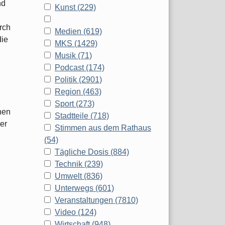
nd
Kunst (229)
rch
Medien (619)
die
MKS (1429)
Musik (71)
Podcast (174)
Politik (2901)
Region (463)
Sport (273)
nen
Stadtteile (718)
er
Stimmen aus dem Rathaus
(54)
Tägliche Dosis (884)
Technik (239)
Umwelt (836)
Unterwegs (601)
Veranstaltungen (7810)
Video (124)
Wirtschaft (948)