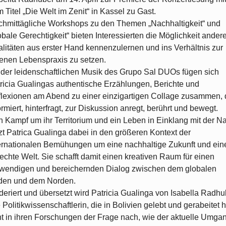
 Titel „Die Welt im Zenit“ in Kassel zu Gast.
hmittägliche Workshops zu den Themen „Nachhaltigkeit“ und
obale Gerechtigkeit“ bieten Interessierten die Möglichkeit ander
litäten aus erster Hand kennenzulernen und ins Verhältnis zur
enen Lebenspraxis zu setzen.
 der leidenschaftlichen Musik des Grupo Sal DUOs fügen sich
ricia Gualingas authentische Erzählungen, Berichte und
lexionen am Abend zu einer einzigartigen Collage zusammen, 
ormiert, hinterfragt, zur Diskussion anregt, berührt und bewegt.
 Kampf um ihr Territorium und ein Leben in Einklang mit der Na
zt Patrica Gualinga dabei in den größeren Kontext der
ernationalen Bemühungen um eine nachhaltige Zukunft und ein
echte Welt. Sie schafft damit einen kreativen Raum für einen
wendigen und bereichernden Dialog zwischen dem globalen
den und dem Norden.
eriert und übersetzt wird Patricia Gualinga von Isabella Radhu
 Politikwissenschaftlerin, die in Bolivien gelebt und gerabeitet h
t in ihren Forschungen der Frage nach, wie der aktuelle Umga