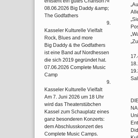
entsteht ein gutes Chanson?«
„Au
08.06.2026 Big Daddy &amp;
All
The Godfathers
„Si
9.
Pos
Kasseler Kulturelle Vielfalt
„Wa
Rock, Blues and more
„Zu
Big Daddy & the Godfathers
ist eine Band auf Nordhessen
17.
die sich 2019 gegründet hat.
18.
07.06.2026 Complete Music
19.
Camp
Sa
9.
Kasseler Kulturelle Vielfalt
Am 7. Juni 2026 um 18 Uhr
DI
wird das Theaterstübchen
NA
Kassel zum Schauplatz eines
Uni
ganz besonderen Konzerts:
Ent
dem Abschlusskonzert des
Did
Complete Music Camps.
Kul