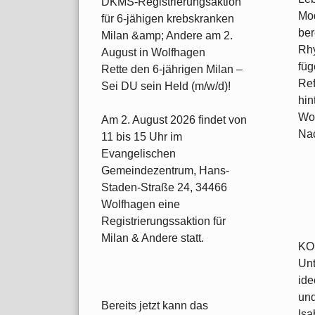
DKMS-Registrierungsaktion
Mod
für 6-jähigen krebskranken
ber
Milan &amp; Andere am 2.
Rhy
August in Wolfhagen
füg
Rette den 6-jährigen Milan –
Ref
Sei DU sein Held (m/w/d)!
hin
Wor
Am 2. August 2026 findet von
Nac
11 bis 15 Uhr im
Evangelischen
Gemeindezentrum, Hans-
Staden-Straße 24, 34466
Wolfhagen eine
Registrierungssaktion für
Milan & Andere statt.
KO
Unt
ide
und
Bereits jetzt kann das
Isa