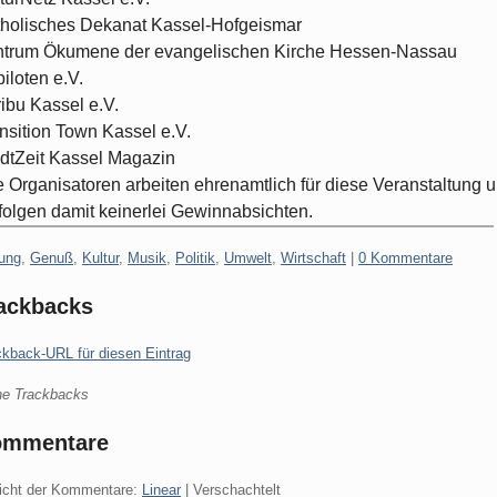
holisches Dekanat Kassel-Hofgeismar
ntrum Ökumene der evangelischen Kirche Hessen-Nassau
iloten e.V.
ibu Kassel e.V.
nsition Town Kassel e.V.
dtZeit Kassel Magazin
e Organisatoren arbeiten ehrenamtlich für diese Veranstaltung 
folgen damit keinerlei Gewinnabsichten.
gorien:
dung
,
Genuß
,
Kultur
,
Musik
,
Politik
,
Umwelt
,
Wirtschaft
|
0 Kommentare
ackbacks
ckback-URL für diesen Eintrag
ne Trackbacks
ommentare
icht der Kommentare:
Linear
| Verschachtelt