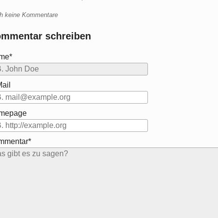
h keine Kommentare
mmentar schreiben
me*
ail
mepage
mmentar*