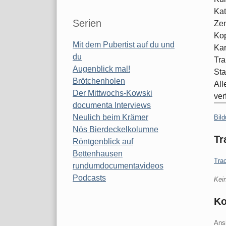
Kat
Serien
Ze
Kop
Mit dem Pubertist auf du und
Kar
du
Tra
Augenblick mal!
Sta
Brötchenholen
All
Der Mittwochs-Kowski
ver
documenta Interviews
Kate
Neulich beim Krämer
Bil
Nös Bierdeckelkolumne
Tr
Röntgenblick auf
Bettenhausen
Tra
rundumdocumentavideos
Podcasts
Kei
K
Ans