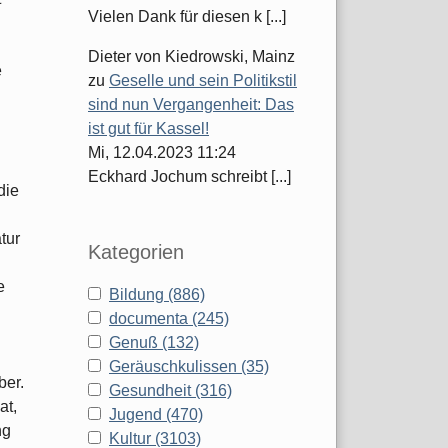
Vielen Dank für diesen k [...]
Dieter von Kiedrowski, Mainz
e
zu
Geselle und sein Politikstil
sind nun Vergangenheit: Das
ist gut für Kassel!
Mi, 12.04.2023 11:24
Eckhard Jochum schreibt [...]
die
tur
Kategorien
e
Bildung (886)
documenta (245)
Genuß (132)
Geräuschkulissen (35)
ber.
Gesundheit (316)
at,
Jugend (470)
ng
Kultur (3103)