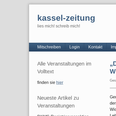
Skip
to
kassel-zeitung
content
lies mich! schreib mich!
Navigation
Mitschreiben
Login
Kontakt
Im
Seitenleiste
„D
Alle Veranstaltungen im
W
Volltext
Ges
finden sie
hier
Gem
Neueste Artikel zu
der
Veranstaltungen
Wid
Leb