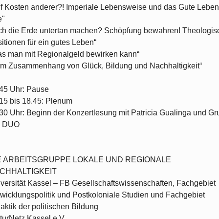
f Kosten anderer?! Imperiale Lebensweise und das Gute Leben 
e"
ch die Erde untertan machen? Schöpfung bewahren! Theologis
itionen für ein gutes Leben“
s man mit Regionalgeld bewirken kann“
m Zusammenhang von Glück, Bildung und Nachhaltigkeit“
45 Uhr: Pause
15 bis 18.45: Plenum
30 Uhr: Beginn der Konzertlesung mit Patricia Gualinga und Gr
l DUO
E ARBEITSGRUPPE LOKALE UND REGIONALE
CHHALTIGKEIT
versität Kassel – FB Gesellschaftswissenschaften, Fachgebiet
wicklungspolitik und Postkoloniale Studien und Fachgebiet
aktik der politischen Bildung
turNetz Kassel e.V.