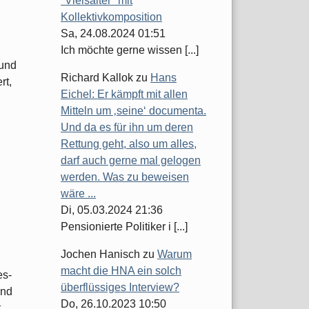
"Vielsaiter" mit
Kollektivkomposition
Sa, 24.08.2024 01:51
Ich möchte gerne wissen [...]
 und
Richard Kallok
zu
Hans
rt,
Eichel: Er kämpft mit allen
Mitteln um ‚seine‘ documenta.
Und da es für ihn um deren
Rettung geht, also um alles,
darf auch gerne mal gelogen
werden. Was zu beweisen
wäre ...
Di, 05.03.2024 21:36
Pensionierte Politiker i [...]
Jochen Hanisch
zu
Warum
macht die HNA ein solch
es-
überflüssiges Interview?
und
Do, 26.10.2023 10:50
t