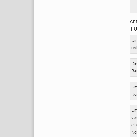
Ant
Ums
unt
Die
Be
Um
Ko
Um
ver
ein
Ko