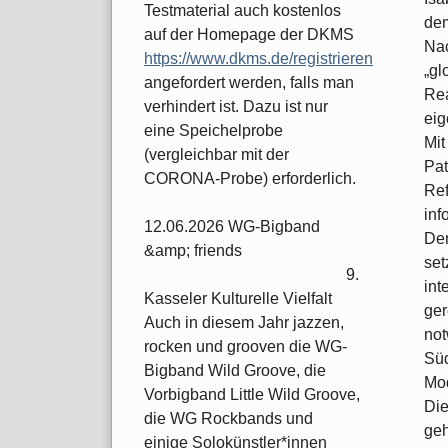
Testmaterial auch kostenlos
dem
auf der Homepage der DKMS
Nac
https://www.dkms.de/registrieren
„gl
angefordert werden, falls man
Rea
verhindert ist. Dazu ist nur
eig
eine Speichelprobe
Mit
(vergleichbar mit der
Pat
CORONA-Probe) erforderlich.
Ref
inf
12.06.2026 WG-Bigband
Den
&amp; friends
set
9.
int
Kasseler Kulturelle Vielfalt
ger
Auch in diesem Jahr jazzen,
not
rocken und grooven die WG-
Sü
Bigband Wild Groove, die
Mod
Vorbigband Little Wild Groove,
Die
die WG Rockbands und
geh
einige Solokünstler*innen