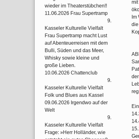
mit
wieder im Theaterstübchen!!
öko
11.06.2026 Frau Supertramp
Im 
9.
die
Kasseler Kulturelle Vielfalt
Kop
Frau Supertramp macht Lust
auf Abenteuerreisen mit dem
Bulli, Süden und das Meer,
AB
Whisky sowie kleine und
Sam
große Lieben.
Pat
10.06.2026 Chattenclub
der
9.
Leb
Kasseler Kulturelle Vielfalt
reg
Folk und Blues aus Kassel
09.06.2026 Irgendwo auf der
Ein
Welt
14.
9.
14.
Kasseler Kulturelle Vielfalt
15.
Frage: »Herr Holländer, wie
Ger