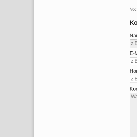
Noc
Ko
Na
E-M
Ho
Ko