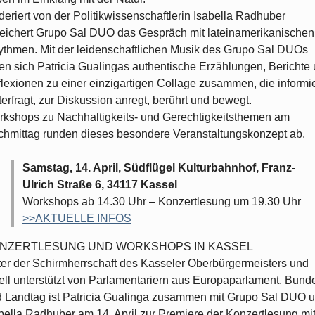
eriert von der Politikwissenschaftlerin Isabella Radhuber
eichert Grupo Sal DUO das Gespräch mit lateinamerikanischen
thmen. Mit der leidenschaftlichen Musik des Grupo Sal DUOs
en sich Patricia Gualingas authentische Erzählungen, Berichte
lexionen zu einer einzigartigen Collage zusammen, die informie
terfragt, zur Diskussion anregt, berührt und bewegt.
kshops zu Nachhaltigkeits- und Gerechtigkeitsthemen am
hmittag runden dieses besondere Veranstaltungskonzept ab.
Samstag, 14. April, Südflügel Kulturbahnhof, Franz-
Ulrich Straße 6, 34117 Kassel
Workshops ab 14.30 Uhr – Konzertlesung um 19.30 Uhr
>>AKTUELLE INFOS
NZERTLESUNG UND WORKSHOPS IN KASSEL
er der Schirmherrschaft des Kasseler Oberbürgermeisters und
ell unterstützt von Parlamentariern aus Europaparlament, Bund
 Landtag ist Patricia Gualinga zusammen mit Grupo Sal DUO 
bella Radhuber am 14. April zur Premiere der Konzertlesung mi