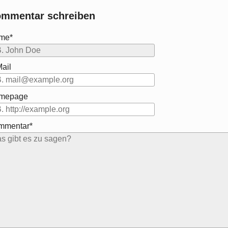
mmentar schreiben
me*
ail
mepage
mmentar*