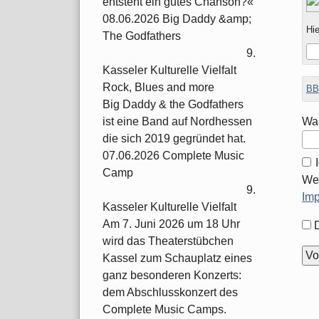
entsteht ein gutes Chanson?«
08.06.2026 Big Daddy &amp;
Hie
The Godfathers
9.
Kasseler Kulturelle Vielfalt
Rock, Blues and more
BB
Big Daddy & the Godfathers
Was
ist eine Band auf Nordhessen
die sich 2019 gegründet hat.
07.06.2026 Complete Music
Camp
Wei
9.
Im
Kasseler Kulturelle Vielfalt
Am 7. Juni 2026 um 18 Uhr
For
wird das Theaterstübchen
Opt
Kassel zum Schauplatz eines
ganz besonderen Konzerts:
dem Abschlusskonzert des
Complete Music Camps.