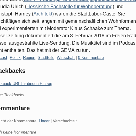
udia Ulrich (
Hessische Fachstelle für Wohnberatung
) und
istoph Harney (
Architekt
) waren die StadtLabor-Gäste. Sie
chäftigen sich seit langem mit gemeinschaftlichen Wohnformen
 experimentierten mit Moderator Klaus Schaake zum Thema.
sel-zeitung dokumentiert die am 8. Februar 2018 im Freien Rad
sel ausgestrahlte Live-Sendung. Die Musiktitel sind im Podcas
ht enthalten. Das hat mit der GEMA zu tun.
gorien:
cast
,
Politik
,
Region
,
Stadtteile
,
Wirtschaft
|
0 Kommentare
ackbacks
ckback-URL für diesen Eintrag
ne Trackbacks
ommentare
icht der Kommentare:
Linear
| Verschachtelt
h keine Kommentare