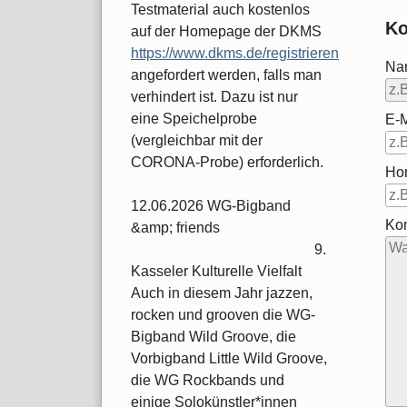
Testmaterial auch kostenlos
Ko
auf der Homepage der DKMS
https://www.dkms.de/registrieren
Na
angefordert werden, falls man
verhindert ist. Dazu ist nur
eine Speichelprobe
E-M
(vergleichbar mit der
CORONA-Probe) erforderlich.
Ho
12.06.2026 WG-Bigband
Ko
&amp; friends
9.
Kasseler Kulturelle Vielfalt
Auch in diesem Jahr jazzen,
rocken und grooven die WG-
Bigband Wild Groove, die
Vorbigband Little Wild Groove,
die WG Rockbands und
einige Solokünstler*innen