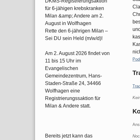
DKMS-Registrierungsaktion
Cla
für 6-jähigen krebskranken
Chr
Milan &amp; Andere am 2.
bes
August in Wolfhagen
und
Rette den 6-jährigen Milan –
kas
Sei DU sein Held (m/w/d)!
Kas
nic
Am 2. August 2026 findet von
Kate
Pod
11 bis 15 Uhr im
Evangelischen
Tr
Gemeindezentrum, Hans-
Staden-Straße 24, 34466
Tra
Wolfhagen eine
Kei
Registrierungssaktion für
Milan & Andere statt.
K
Ans
Bereits jetzt kann das
Noc