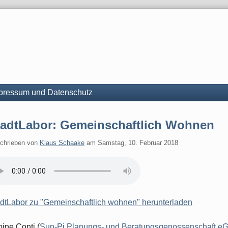
pressum und Datenschutz
tadtLabor: Gemeinschaftlich Wohnen
chrieben von
Klaus Schaake
am
Samstag, 10. Februar 2018
dtLabor zu "Gemeinschaftlich wohnen" herunterladen
ine Conti (
Sun-Pi Planungs- und Beratungsgenossenschaft e