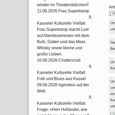
wieder im Theaterstübchen!!
Ant
11.06.2026 Frau Supertramp
9.
Ums
Kasseler Kulturelle Vielfalt
unt
Frau Supertramp macht Lust
auf Abenteuerreisen mit dem
Bulli, Süden und das Meer,
Die
Whisky sowie kleine und
Be
große Lieben.
10.06.2026 Chattenclub
Um
9.
Ko
Kasseler Kulturelle Vielfalt
Folk und Blues aus Kassel
Um
09.06.2026 Irgendwo auf der
ver
Welt
ein
9.
Ko
Kasseler Kulturelle Vielfalt
un
Frage: »Herr Holländer, wie