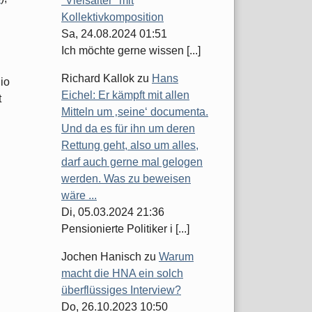
"Vielsaiter" mit
Kollektivkomposition
Sa, 24.08.2024 01:51
Ich möchte gerne wissen [...]
Richard Kallok
zu
Hans
io
Eichel: Er kämpft mit allen
t
Mitteln um ‚seine‘ documenta.
Und da es für ihn um deren
Rettung geht, also um alles,
darf auch gerne mal gelogen
werden. Was zu beweisen
wäre ...
Di, 05.03.2024 21:36
Pensionierte Politiker i [...]
Jochen Hanisch
zu
Warum
macht die HNA ein solch
überflüssiges Interview?
Do, 26.10.2023 10:50