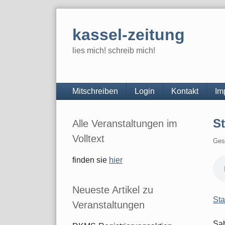
Skip
to
kassel-zeitung
content
lies mich! schreib mich!
Navigation
Mitschreiben
Login
Kontakt
Im
Seitenleiste
S
Alle Veranstaltungen im
Volltext
Ges
finden sie
hier
Neueste Artikel zu
Sta
Veranstaltungen
Sab