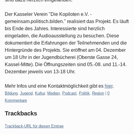
Der Kasseler Verein "Die Kopiloten e.V. -
gemeinsam.politisch.bilden." realisiert das Projekt. Es läuft
bis Ende des Jahres. Interessierte sind herzlich
eingeladen, die Audioausstellung zu besuchen. Diese
dokumentiert die Erfahrungen der Teilnehmenden und die
Hintergründe des Projekts. Sie eröffnet am 04. Dezember
um 18 Uhr in der Jugendbücherei (Oberste Gasse 24,
Kassel-Mitte). Die Öffnungszeiten sind 05.-08. und 11.-14.
Dezember jeweils von 13-18 Uhr.
Mehr Infos und eine Kontaktmöglichkeit gibt es
hier
.
Kategorien:
Bildung
,
Jugend
,
Kultur
,
Medien
,
Podcast
,
Politik
,
Region
|
0
Kommentare
Trackbacks
Trackback-URL für diesen Eintrag