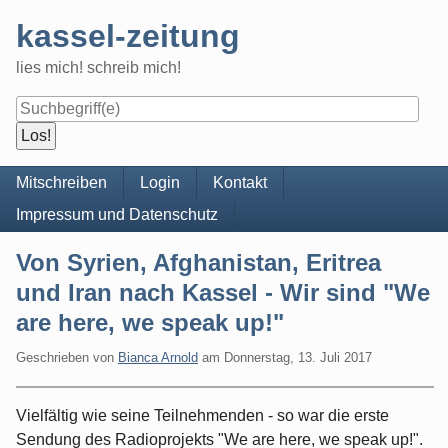
Skip
kassel-zeitung
to
content
lies mich! schreib mich!
Navigation
Mitschreiben
Login
Kontakt
Impressum und Datenschutz
Von Syrien, Afghanistan, Eritrea
und Iran nach Kassel - Wir sind "We
are here, we speak up!"
Geschrieben von
Bianca Arnold
am
Donnerstag, 13. Juli 2017
Vielfältig wie seine Teilnehmenden - so war die erste
Sendung des Radioprojekts "We are here, we speak up!".