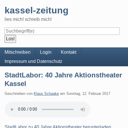
Skip
kassel-zeitung
to
content
lies mich! schreib mich!
Navigation
Mitschreiben
Login
Kontakt
Impressum und Datenschutz
StadtLabor: 40 Jahre Aktionstheater
Kassel
Geschrieben von
Klaus Schaake
am
Sonntag, 12. Februar 2017
StadtLabor zu 40 Jahre Aktionstheater herunterladen