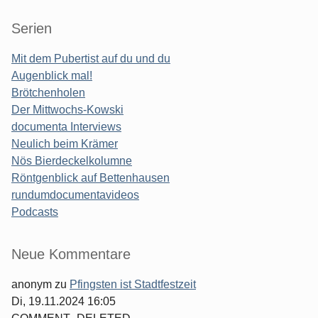
Serien
Mit dem Pubertist auf du und du
Augenblick mal!
Brötchenholen
Der Mittwochs-Kowski
documenta Interviews
Neulich beim Krämer
Nös Bierdeckelkolumne
Röntgenblick auf Bettenhausen
rundumdocumentavideos
Podcasts
Seitenleiste
Neue Kommentare
anonym
zu
Pfingsten ist Stadtfestzeit
Di, 19.11.2024 16:05