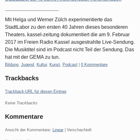
Mit Helga und Werner Zülch experimentierte das
StadtLabor zu den ersten 40 Jahren dieses besonderen
Theaters. kassel-zeitung dokumentiert die am 9. Februar
2017 im Freien Radio Kassel ausgestrahlte Live-Sendung.
Die Musiktitel sind im Podcast nicht Teil der Sendung. Das
hat mit der GEMA zu tun.
Kategorien:
Bildung
,
Jugend
,
Kultur
,
Kunst
,
Podcast
|
0 Kommentare
Trackbacks
Trackback-URL für diesen Eintrag
Keine Trackbacks
Kommentare
Ansicht der Kommentare:
Linear
| Verschachtelt