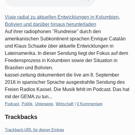
Viaje radial zu aktuellen Entwicklungen in Kolumbien,
Bolivien und darüber hinaus herunterladen
Auf ihrer radiophonen "Rundreise" durch den
amerikanischen Subkontinent sprachen Enrique Catalán
und Klaus Schaake über aktuelle Entwicklungen in
Lateinamerika. In dieser Sendung liegt der Fokus auf dem
Friedensprozess in Kolumbien sowie der Situation in
Brasilien und Bolivien.
kassel-zeitung dokumentiert die live am 8. September
2016 in spanischer Sprache ausgestrahlte Sendung des
Freien Radios Kassel. Die Musik fehlt im Podcast. Das hat
mit der GEMA zu tun...
Kategorien:
Podcast
,
Politik
,
Unterwegs
,
Wirtschaft
|
0 Kommentare
Trackbacks
Trackback-URL für diesen Eintrag