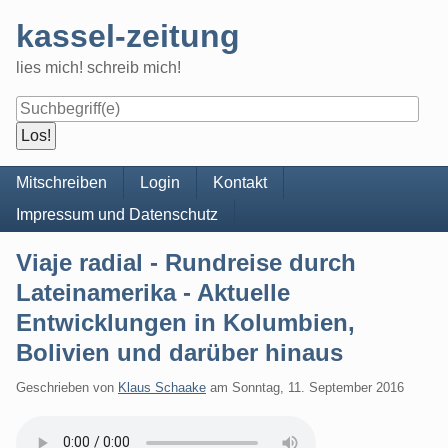
Skip
kassel-zeitung
to
content
lies mich! schreib mich!
Navigation
Mitschreiben
Login
Kontakt
Impressum und Datenschutz
Viaje radial - Rundreise durch
Lateinamerika - Aktuelle
Entwicklungen in Kolumbien,
Bolivien und darüber hinaus
Geschrieben von
Klaus Schaake
am
Sonntag, 11. September 2016