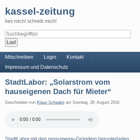
Skip
kassel-zeitung
to
content
lies mich! schreib mich!
Navigation
Mitschreiben
Login
Kontakt
Impressum und Datenschutz
StadtLabor: „Solarstrom vom
hauseigenen Dach für Mieter“
Geschrieben von
Klaus Schaake
am
Sonntag, 28. August 2016
StadtLabor mit den prosumergy-Gründern herunterladen