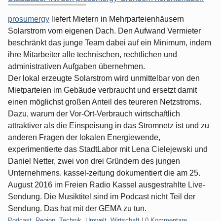
prosumergy
liefert Mietern in Mehrparteienhäusern
Solarstrom vom eigenen Dach. Den Aufwand Vermieter
beschränkt das junge Team dabei auf ein Minimum, indem
ihre Mitarbeiter alle technischen, rechtlichen und
administrativen Aufgaben übernehmen.
Der lokal erzeugte Solarstrom wird unmittelbar von den
Mietparteien im Gebäude verbraucht und ersetzt damit
einen möglichst großen Anteil des teureren Netzstroms.
Dazu, warum der Vor-Ort-Verbrauch wirtschaftlich
attraktiver als die Einspeisung in das Stromnetz ist und zu
anderen Fragen der lokalen Energiewende,
experimentierte das StadtLabor mit Lena Cielejewski und
Daniel Netter, zwei von drei Gründern des jungen
Unternehmens. kassel-zeitung dokumentiert die am 25.
August 2016 im Freien Radio Kassel ausgestrahlte Live-
Sendung. Die Musiktitel sind im Podcast nicht Teil der
Sendung. Das hat mit der GEMA zu tun.
Kategorien:
Podcast
,
Region
,
Technik
,
Umwelt
,
Wirtschaft
|
0 Kommentare