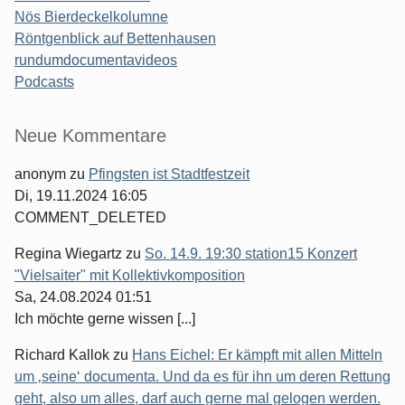
Nös Bierdeckelkolumne
Röntgenblick auf Bettenhausen
rundumdocumentavideos
Podcasts
Seitenleiste
Neue Kommentare
anonym
zu
Pfingsten ist Stadtfestzeit
Di, 19.11.2024 16:05
COMMENT_DELETED
Regina Wiegartz
zu
So. 14.9. 19:30 station15 Konzert
"Vielsaiter" mit Kollektivkomposition
Sa, 24.08.2024 01:51
Ich möchte gerne wissen [...]
Richard Kallok
zu
Hans Eichel: Er kämpft mit allen Mitteln
um ‚seine‘ documenta. Und da es für ihn um deren Rettung
geht, also um alles, darf auch gerne mal gelogen werden.