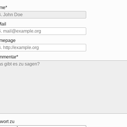
me*
ail
mepage
mmentar*
wort zu