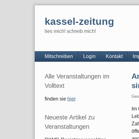
Skip
to
kassel-zeitung
content
lies mich! schreib mich!
Navigation
Mitschreiben
Login
Kontakt
Im
Seitenleiste
A
Alle Veranstaltungen im
si
Volltext
Ges
finden sie
hier
Im 
Leb
Neueste Artikel zu
Zah
Veranstaltungen
öff
ang