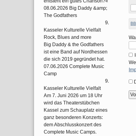
entsteht ein gutes Chanson?«
08.06.2026 Big Daddy &amp;
The Godfathers
9.
BB
Kasseler Kulturelle Vielfalt
Rock, Blues and more
Was
Big Daddy & the Godfathers
ist eine Band auf Nordhessen
die sich 2019 gegründet hat.
Wei
07.06.2026 Complete Music
Im
Camp
9.
For
Kasseler Kulturelle Vielfalt
Opt
Am 7. Juni 2026 um 18 Uhr
wird das Theaterstübchen
Kassel zum Schauplatz eines
ganz besonderen Konzerts:
dem Abschlusskonzert des
Complete Music Camps.