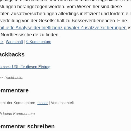
stungen herangezogen werden. Vom Wesen her sind diese
vaten Zusatzversicherungen allerdings ineffizient und fördern ei
erteilung von der Gesellschaft zu Besserverdienenden. Eine
aillierte Analyse der Ineffizienz privater Zusatzversicherungen
is
 Nordhessische.de zu finden.
gorien:
tik
,
Wirtschaft
|
0 Kommentare
ackbacks
ckback-URL für diesen Eintrag
ne Trackbacks
ommentare
icht der Kommentare:
Linear
| Verschachtelt
h keine Kommentare
mmentar schreiben