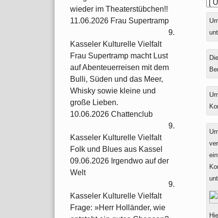
wieder im Theaterstübchen!!
11.06.2026 Frau Supertramp
Ums
9.
unt
Kasseler Kulturelle Vielfalt
Frau Supertramp macht Lust
Die
auf Abenteuerreisen mit dem
Be
Bulli, Süden und das Meer,
Whisky sowie kleine und
Um
große Lieben.
Ko
10.06.2026 Chattenclub
9.
Um
Kasseler Kulturelle Vielfalt
ver
Folk und Blues aus Kassel
ein
09.06.2026 Irgendwo auf der
Ko
Welt
un
9.
Kasseler Kulturelle Vielfalt
Frage: »Herr Holländer, wie
Hie