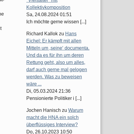
"Vielsaiter" mit
Kollektivkomposition
ne
Sa, 24.08.2024 01:51
Ich möchte gerne wissen [...]
t
Richard Kallok
zu
Hans
Eichel: Er kämpft mit allen
Mitteln um ‚seine‘ documenta.
Und da es für ihn um deren
Rettung geht, also um alles,
darf auch gerne mal gelogen
werden. Was zu beweisen
wäre ...
Di, 05.03.2024 21:36
Pensionierte Politiker i [...]
Jochen Hanisch
zu
Warum
macht die HNA ein solch
überflüssiges Interview?
Do, 26.10.2023 10:50