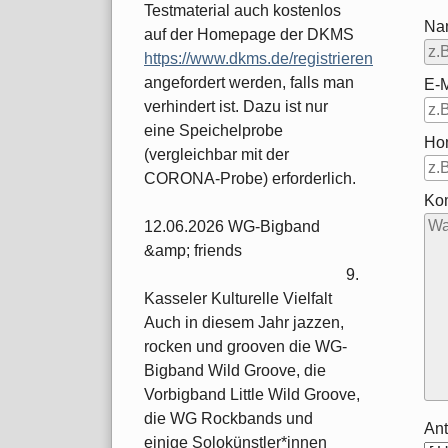
Testmaterial auch kostenlos
Na
auf der Homepage der DKMS
https://www.dkms.de/registrieren
angefordert werden, falls man
E-M
verhindert ist. Dazu ist nur
eine Speichelprobe
Ho
(vergleichbar mit der
CORONA-Probe) erforderlich.
Ko
12.06.2026 WG-Bigband
&amp; friends
9.
Kasseler Kulturelle Vielfalt
Auch in diesem Jahr jazzen,
rocken und grooven die WG-
Bigband Wild Groove, die
Vorbigband Little Wild Groove,
die WG Rockbands und
Ant
einige Solokünstler*innen