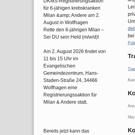
DKMS-Registrierungsaktion
Lei
für 6-jähigen krebskranken
pri
Milan &amp; Andere am 2.
Umv
August in Wolfhagen
det
Rette den 6-jährigen Milan –
bei
Sei DU sein Held (m/w/d)!
Kate
Poli
Am 2. August 2026 findet von
Tr
11 bis 15 Uhr im
Evangelischen
Tra
Gemeindezentrum, Hans-
Kei
Staden-Straße 24, 34466
Wolfhagen eine
K
Registrierungssaktion für
Milan & Andere statt.
Ans
Noc
Ko
Bereits jetzt kann das