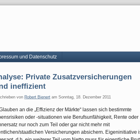
pressum und Datenschutz
nalyse: Private Zusatzversicherungen
nd ineffizient
chrieben von
Robert Bienert
am
Sonntag, 18. Dezember 2011
Glauben an die „Effizienz der Märkte“ lassen sich bestimmte
ensrisiken oder -situationen wie Berufsunfähigkeit, Rente oder
nersatz nur noch zum Teil oder gar nicht mehr mit
entlichen/staatlichen Versicherungen absichern. Eigeninitiative i
esagt, d.h. ein weiterer Teil vom Netto muss für eigentliche Brut