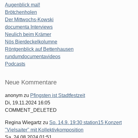
Augenblick mal!
Brötchenholen
Der Mittwochs-Kowski
documenta Interviews
Neulich beim Krämer
Nös Bierdeckelkolumne
Röntgenblick auf Bettenhausen
rundumdocumentavideos
Podcasts
Seitenleiste
Neue Kommentare
anonym
zu
Pfingsten ist Stadtfestzeit
Di, 19.11.2024 16:05
COMMENT_DELETED
Regina Wiegartz
zu
So. 14.9. 19:30 station15 Konzert
"Vielsaiter" mit Kollektivkomposition
Sa, 24.08.2024 01:51