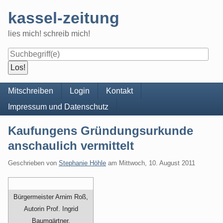
Skip
kassel-zeitung
to
content
lies mich! schreib mich!
Navigation
Mitschreiben
Login
Kontakt
Impressum und Datenschutz
Kaufungens Gründungsurkunde
anschaulich vermittelt
Geschrieben von
Stephanie Höhle
am
Mittwoch, 10. August 2011
Bürgermeister Arnim Roß,
Autorin Prof. Ingrid
Baumgärtner,