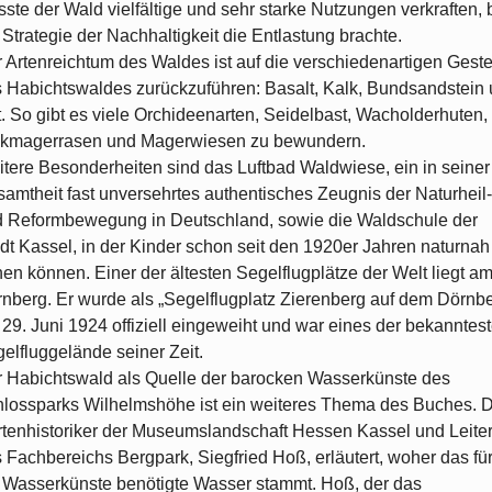
ste der Wald vielfältige und sehr starke Nutzungen verkraften, 
 Strategie der Nachhaltigkeit die Entlastung brachte.
 Artenreichtum des Waldes ist auf die verschiedenartigen Gest
 Habichtswaldes zurückzuführen: Basalt, Kalk, Bundsandstein
. So gibt es viele Orchideenarten, Seidelbast, Wacholderhuten,
lkmagerrasen und Magerwiesen zu bewundern.
tere Besonderheiten sind das Luftbad Waldwiese, ein in seiner
amtheit fast unversehrtes authentisches Zeugnis der Naturheil-
 Reformbewegung in Deutschland, sowie die Waldschule der
dt Kassel, in der Kinder schon seit den 1920er Jahren naturnah
nen können. Einer der ältesten Segelflugplätze der Welt liegt a
nberg. Er wurde als „Segelflugplatz Zierenberg auf dem Dörnbe
29. Juni 1924 offiziell eingeweiht und war eines der bekanntes
elfluggelände seiner Zeit.
 Habichtswald als Quelle der barocken Wasserkünste des
lossparks Wilhelmshöhe ist ein weiteres Thema des Buches. 
tenhistoriker der Museumslandschaft Hessen Kassel und Leite
 Fachbereichs Bergpark, Siegfried Hoß, erläutert, woher das fü
 Wasserkünste benötigte Wasser stammt. Hoß, der das