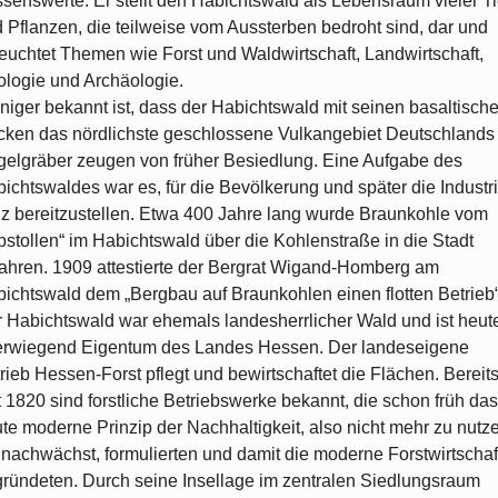
senswerte: Er stellt den Habichtswald als Lebensraum vieler T
 Pflanzen, die teilweise vom Aussterben bedroht sind, dar und
euchtet Themen wie Forst und Waldwirtschaft, Landwirtschaft,
logie und Archäologie.
iger bekannt ist, dass der Habichtswald mit seinen basaltisch
ken das nördlichste geschlossene Vulkangebiet Deutschlands i
elgräber zeugen von früher Besiedlung. Eine Aufgabe des
ichtswaldes war es, für die Bevölkerung und später die Industr
z bereitzustellen. Etwa 400 Jahre lang wurde Braunkohle vom
bstollen“ im Habichtswald über die Kohlenstraße in die Stadt
ahren. 1909 attestierte der Bergrat Wigand-Homberg am
ichtswald dem „Bergbau auf Braunkohlen einen flotten Betrieb“
 Habichtswald war ehemals landesherrlicher Wald und ist heut
rwiegend Eigentum des Landes Hessen. Der landeseigene
rieb Hessen-Forst pflegt und bewirtschaftet die Flächen. Bereit
t 1820 sind forstliche Betriebswerke bekannt, die schon früh das
te moderne Prinzip der Nachhaltigkeit, also nicht mehr zu nutz
 nachwächst, formulierten und damit die moderne Forstwirtschaf
ründeten. Durch seine Insellage im zentralen Siedlungsraum