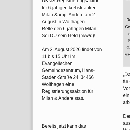
DKMS-Registrierungsaktion
für 6-jähigen krebskranken
Milan &amp; Andere am 2.
R
August in Wolfhagen
Ge
Rette den 6-jährigen Milan –
e
Sei DU sein Held (m/w/d)!
S
Ga
Am 2. August 2026 findet von
MH
11 bis 15 Uhr im
Evangelischen
Gemeindezentrum, Hans-
„Da
Staden-Straße 24, 34466
für
Wolfhagen eine
Vor
Registrierungssaktion für
ein
Milan & Andere statt.
arb
Der
aus
Bereits jetzt kann das