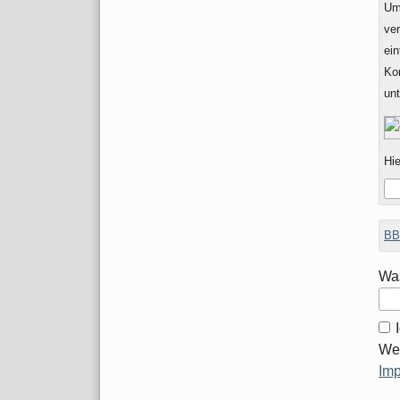
Um
ver
ein
Ko
un
Hie
BB
Was
Wei
Im