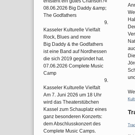
entsteht ein gutes Chanson?«
An
08.06.2026 Big Daddy &amp;
Wel
The Godfathers
Hab
9.
Der
Kasseler Kulturelle Vielfalt
Ver
Rock, Blues and more
Nat
Big Daddy & the Godfathers
auc
ist eine Band auf Nordhessen
Die
die sich 2019 gegründet hat.
Jör
07.06.2026 Complete Music
Sch
Camp
und
9.
Kasseler Kulturelle Vielfalt
Wei
Am 7. Juni 2026 um 18 Uhr
Kate
Kult
wird das Theaterstübchen
Kassel zum Schauplatz eines
Tr
ganz besonderen Konzerts:
dem Abschlusskonzert des
Tra
Complete Music Camps.