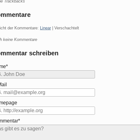
ne Trackbacks
ommentare
icht der Kommentare:
Linear
| Verschachtelt
h keine Kommentare
mmentar schreiben
me*
ail
mepage
mmentar*