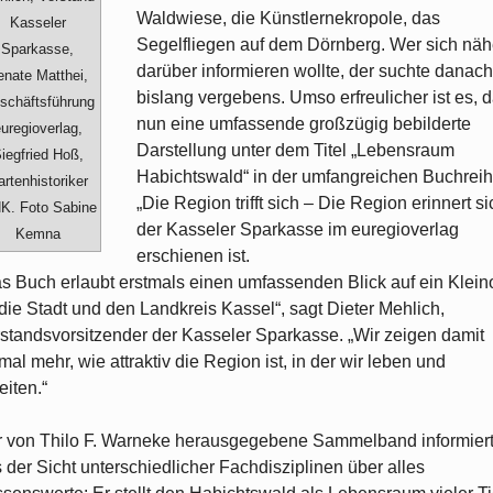
Waldwiese, die Künstlernekropole, das
Kasseler
Segelfliegen auf dem Dörnberg. Wer sich näh
Sparkasse,
darüber informieren wollte, der suchte danach
enate Matthei,
bislang vergebens. Umso erfreulicher ist es, 
schäftsführung
nun eine umfassende großzügig bebilderte
uregioverlag,
Darstellung unter dem Titel „Lebensraum
iegfried Hoß,
Habichtswald“ in der umfangreichen Buchrei
rtenhistoriker
„Die Region trifft sich – Die Region erinnert si
K. Foto Sabine
der Kasseler Sparkasse im euregioverlag
Kemna
erschienen ist.
s Buch erlaubt erstmals einen umfassenden Blick auf ein Klein
 die Stadt und den Landkreis Kassel“, sagt Dieter Mehlich,
standsvorsitzender der Kasseler Sparkasse. „Wir zeigen damit
mal mehr, wie attraktiv die Region ist, in der wir leben und
eiten.“
 von Thilo F. Warneke herausgegebene Sammelband informier
 der Sicht unterschiedlicher Fachdisziplinen über alles