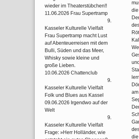
mus
wieder im Theaterstübchen!!
die
11.06.2026 Frau Supertramp
Der
9.
des
Kasseler Kulturelle Vielfalt
Röt
Frau Supertramp macht Lust
Ka
auf Abenteuerreisen mit dem
Wei
Bulli, Süden und das Meer,
Ges
Whisky sowie kleine und
und
große Lieben.
Sta
10.06.2026 Chattenclub
ler
9.
Dör
Kasseler Kulturelle Vielfalt
am 
Folk und Blues aus Kassel
Seg
09.06.2026 Irgendwo auf der
Der
Welt
Sch
9.
Gar
Kasseler Kulturelle Vielfalt
des
Frage: »Herr Holländer, wie
die