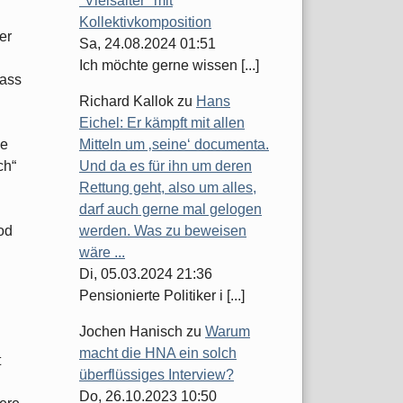
"Vielsaiter" mit
Kollektivkomposition
er
Sa, 24.08.2024 01:51
Ich möchte gerne wissen [...]
dass
Richard Kallok
zu
Hans
Eichel: Er kämpft mit allen
he
Mitteln um ‚seine‘ documenta.
ch“
Und da es für ihn um deren
Rettung geht, also um alles,
darf auch gerne mal gelogen
od
werden. Was zu beweisen
wäre ...
Di, 05.03.2024 21:36
Pensionierte Politiker i [...]
Jochen Hanisch
zu
Warum
macht die HNA ein solch
t
überflüssiges Interview?
Do, 26.10.2023 10:50