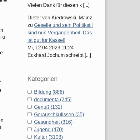
iere
Vielen Dank für diesen k [...]
Dieter von Kiedrowski, Mainz
zu
Geselle und sein Politikstil
en
sind nun Vergangenheit: Das
st.
ist gut für Kassel!
Mi, 12.04.2023 11:24
ie
Eckhard Jochum schreibt [...]
Kategorien
.
e
Bildung (886)
documenta (245)
s
Genuß (132)
Geräuschkulissen (35)
en
Gesundheit (316)
t
Jugend (470)
Kultur (3103)