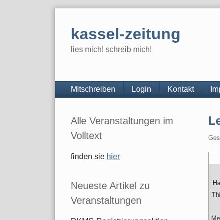
Skip
to
kassel-zeitung
content
lies mich! schreib mich!
Navigation
Mitschreiben
Login
Kontakt
Im
Seitenleiste
L
Alle Veranstaltungen im
Volltext
Ges
finden sie
hier
Ha
Neueste Artikel zu
Th
Veranstaltungen
Me