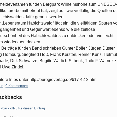
meldeverfahren für den Bergpark Wilhelmshöhe zum UNESCO-
tkulturerbe mitbetreut hat, zeigt auf, wie vielfältig die Quellen d
ichtswaldes dafür genutzt werden.
 „Lebensraum Habichtswald“ lädt ein, die vielfältigen Spuren v
gangenheit und Gegenwart ebenso wie die zeitlose
urschönheit des Habichtswaldes zu entdecken oder vielleicht
h wiederzuentdecken.
 Beiträge für den Band schrieben Günter Boller, Jürgen Düster,
g Homburg, Siegfried Hoß, Frank Kersten, Reiner Kunz, Helmut
ade, Dirk Schwarze, Brigitte Warlich-Schenk, Thilo F. Warneke
 Uwe Zindel.
tere Infos unter http://euregioverlag.de/617-42-2.html
gorien:
ur
|
0 Kommentare
ackbacks
ckback-URL für diesen Eintrag