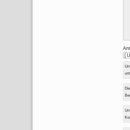
Ant
Ums
unt
Die
Be
Um
Ko