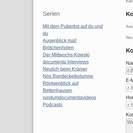
Kei
Serien
K
Mit dem Pubertist auf du und
Ans
du
Noc
Augenblick mal!
Brötchenholen
Ko
Der Mittwochs-Kowski
documenta Interviews
Na
Neulich beim Krämer
Nös Bierdeckelkolumne
E-M
Röntgenblick auf
Bettenhausen
Ho
rundumdocumentavideos
Podcasts
Ko