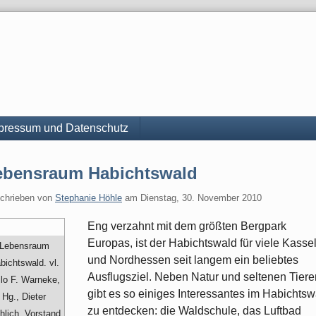
pressum und Datenschutz
ebensraum Habichtswald
chrieben von
Stephanie Höhle
am
Dienstag, 30. November 2010
Eng verzahnt mit dem größten Bergpark
Europas, ist der Habichtswald für viele Kasse
Lebensraum
und Nordhessen seit langem ein beliebtes
bichtswald. vl.
Ausflugsziel. Neben Natur und seltenen Tiere
ilo F. Warneke,
gibt es so einiges Interessantes im Habichtsw
Hg., Dieter
zu entdecken: die Waldschule, das Luftbad
hlich, Vorstand