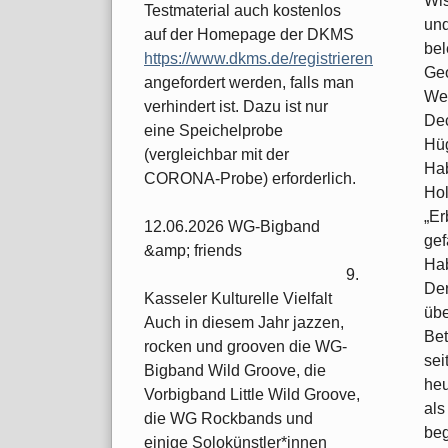
Wis
Testmaterial auch kostenlos
und
auf der Homepage der DKMS
bel
https://www.dkms.de/registrieren
Geo
angefordert werden, falls man
Wen
verhindert ist. Dazu ist nur
Dec
eine Speichelprobe
Hüg
(vergleichbar mit der
Hab
CORONA-Probe) erforderlich.
Hol
„Er
12.06.2026 WG-Bigband
gef
&amp; friends
Hab
9.
Der
Kasseler Kulturelle Vielfalt
übe
Auch in diesem Jahr jazzen,
Bet
rocken und grooven die WG-
sei
Bigband Wild Groove, die
heu
Vorbigband Little Wild Groove,
als
die WG Rockbands und
beg
einige Solokünstler*innen