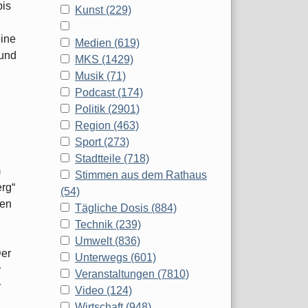
bis
Kunst (229)
eine
Medien (619)
 und
MKS (1429)
Musik (71)
Podcast (174)
Politik (2901)
Region (463)
Sport (273)
Stadtteile (718)
m
Stimmen aus dem Rathaus
rg“
(54)
ten
Tägliche Dosis (884)
Technik (239)
Umwelt (836)
Der
Unterwegs (601)
r
Veranstaltungen (7810)
r
Video (124)
Wirtschaft (948)